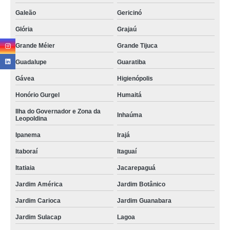
Galeão
Gericinó
Glória
Grajaú
Grande Méier
Grande Tijuca
Guadalupe
Guaratiba
Gávea
Higienópolis
Honório Gurgel
Humaitá
Ilha do Governador e Zona da
Inhaúma
Leopoldina
Ipanema
Irajá
Itaboraí
Itaguaí
Itatiaia
Jacarepaguá
Jardim América
Jardim Botânico
Jardim Carioca
Jardim Guanabara
Jardim Sulacap
Lagoa