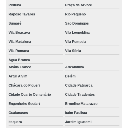
Pirituba
Praça da Arvore
Raposo Tavares
Rio Pequeno
Sumaré
São Domingos
Vila Boaçava
Vila Leopoldina
Vila Madalena
Vila Pompeia
Vila Romana
Vila Sônia
Água Branca
Anália Franco
Aricanduva
Artur Alvim
Belém
Chácara do Piqueri
Cidade Patriarca
Cidade Quarto Centenário
Cidade Tiradentes
Engenheiro Goulart
Ermelino Matarazzo
Guaianases
Itaim Paulista
Itaquera
Jardim Iguatemi