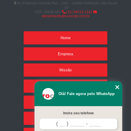
Av. Professor Vicente Rao , 1581 - Jardim Petrópolis São Paulo
- SP
CEP: 04636-001
(11) 94515-1114
atendimento@eurocab.com.br
Home
Empresa
Missão
Produtos
Olá! Fale agora pelo WhatsApp
Serviços
Insira seu telefone
Contato