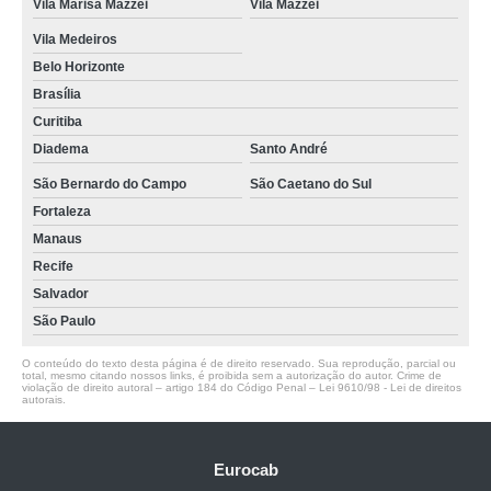
Vila Marisa Mazzei
Vila Mazzei
Vila Medeiros
Belo Horizonte
Brasília
Curitiba
Diadema
Santo André
São Bernardo do Campo
São Caetano do Sul
Fortaleza
Manaus
Recife
Salvador
São Paulo
O conteúdo do texto desta página é de direito reservado. Sua reprodução, parcial ou
total, mesmo citando nossos links, é proibida sem a autorização do autor. Crime de
violação de direito autoral – artigo 184 do Código Penal –
Lei 9610/98 - Lei de direitos
autorais
.
Eurocab