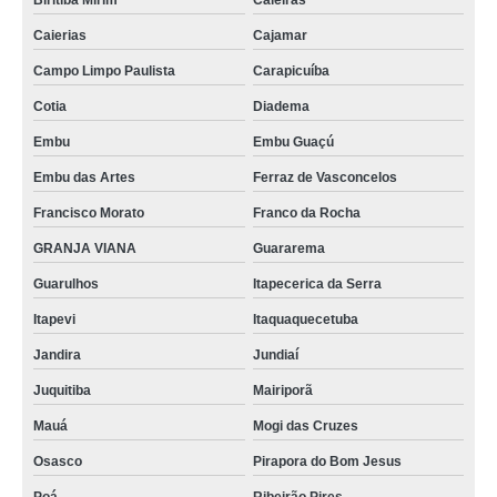
Biritiba Mirim
Caieiras
Caierias
Cajamar
Campo Limpo Paulista
Carapicuíba
Cotia
Diadema
Embu
Embu Guaçú
Embu das Artes
Ferraz de Vasconcelos
Francisco Morato
Franco da Rocha
GRANJA VIANA
Guararema
Guarulhos
Itapecerica da Serra
Itapevi
Itaquaquecetuba
Jandira
Jundiaí
Juquitiba
Mairiporã
Mauá
Mogi das Cruzes
Osasco
Pirapora do Bom Jesus