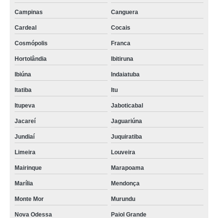
Campinas
Canguera
Cardeal
Cocais
Cosmópolis
Franca
Hortolândia
Ibitiruna
Ibiúna
Indaiatuba
Itatiba
Itu
Itupeva
Jaboticabal
Jacareí
Jaguariúna
Jundiaí
Juquiratiba
Limeira
Louveira
Mairinque
Marapoama
Marília
Mendonça
Monte Mor
Murundu
Nova Odessa
Paiol Grande