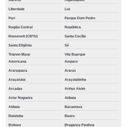
Glicério
Higienópolis
Liberdade
Luz
Pari
Parque Dom Pedro
Região Central
República
Roosevelt (CBTU)
Santa Cecília
Santa Efigênia
Sé
Trianon Masp
Vila Buarque
Americana
Amparo
Araraquara
Araras
Araçatuba
Araçoiabinha
Arcadas
Arthur Alvim
Artur Nogueira
Atibaia
Atibaia
Bacaetava
Batatuba
Bauru
Boituva
Bragança Paulista