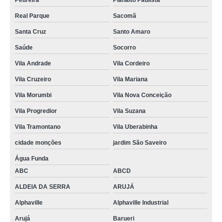
Pedreira
Planalto Paulista
Real Parque
Sacomã
Santa Cruz
Santo Amaro
Saúde
Socorro
Vila Andrade
Vila Cordeiro
Vila Cruzeiro
Vila Mariana
Vila Morumbi
Vila Nova Conceição
Vila Progredior
Vila Suzana
Vila Tramontano
Vila Uberabinha
cidade monções
jardim São Saveiro
Água Funda
ABC
ABCD
ALDEIA DA SERRA
ARUJÁ
Alphaville
Alphaville Industrial
Arujá
Barueri