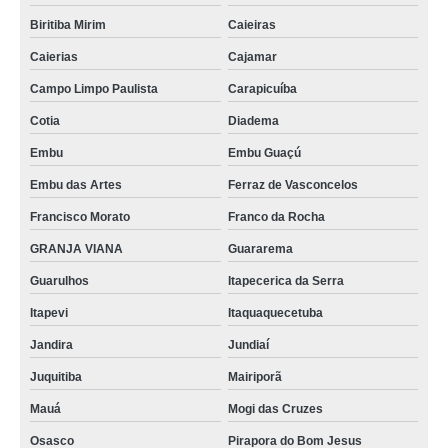
Biritiba Mirim
Caieiras
Caierias
Cajamar
Campo Limpo Paulista
Carapicuíba
Cotia
Diadema
Embu
Embu Guaçú
Embu das Artes
Ferraz de Vasconcelos
Francisco Morato
Franco da Rocha
GRANJA VIANA
Guararema
Guarulhos
Itapecerica da Serra
Itapevi
Itaquaquecetuba
Jandira
Jundiaí
Juquitiba
Mairiporã
Mauá
Mogi das Cruzes
Osasco
Pirapora do Bom Jesus