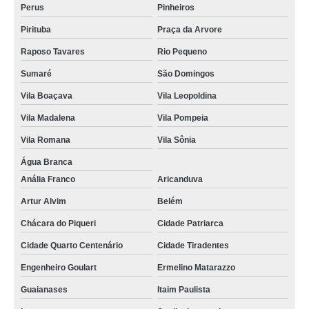
Perus
Pinheiros
Pirituba
Praça da Arvore
Raposo Tavares
Rio Pequeno
Sumaré
São Domingos
Vila Boaçava
Vila Leopoldina
Vila Madalena
Vila Pompeia
Vila Romana
Vila Sônia
Água Branca
Anália Franco
Aricanduva
Artur Alvim
Belém
Chácara do Piqueri
Cidade Patriarca
Cidade Quarto Centenário
Cidade Tiradentes
Engenheiro Goulart
Ermelino Matarazzo
Guaianases
Itaim Paulista