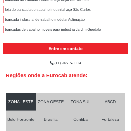
loja de bancada de trabalho industrial aço São Carlos
bancada industrial de trabalho modular Aclimação
bancadas de trabalho moveis para industria Jardim Guedala
Entre em contato
(11) 94515-1114
Regiões onde a Eurocab atende:
ZONA LESTE
ZONA OESTE
ZONA SUL
ABCD
Belo Horizonte
Brasília
Curitiba
Fortaleza