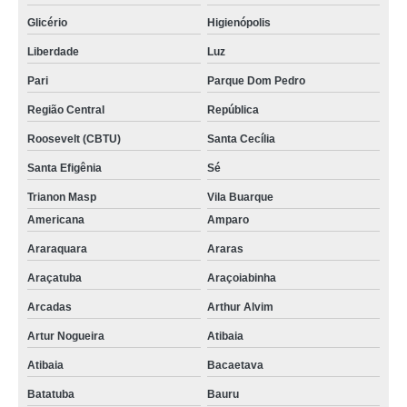
Glicério
Higienópolis
Liberdade
Luz
Pari
Parque Dom Pedro
Região Central
República
Roosevelt (CBTU)
Santa Cecília
Santa Efigênia
Sé
Trianon Masp
Vila Buarque
Americana
Amparo
Araraquara
Araras
Araçatuba
Araçoiabinha
Arcadas
Arthur Alvim
Artur Nogueira
Atibaia
Atibaia
Bacaetava
Batatuba
Bauru