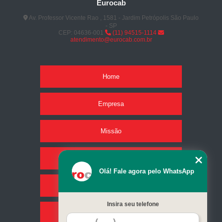
Eurocab
Av. Professor Vicente Rao , 1581 - Jardim Petrópolis São Paulo
- SP
CEP: 04636-001
(11) 94515-1114
atendimento@eurocab.com.br
Home
Empresa
Missão
Produtos
Olá! Fale agora pelo WhatsApp
Serviços
Insira seu telefone
Contato