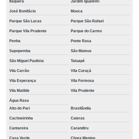
Itaquera
Jardim Iguatemi
José Bonifácio
Mooca
Parque São Lucas
Parque São Rafael
Parque Vila Prudente
Parque do Carmo
Penha
Ponte Rasa
Sapopemba
São Mateus
São Miguel Paulista
Tatuapé
Vila Carrão
Vila Curuçá
Vila Esperança
Vila Formosa
Vila Matilde
Vila Prudente
Água Rasa
Alto do Pari
Brasilândia
Cachoeirinha
Caieras
Cantareira
Carandiru
Casa Verde
Chora Menino