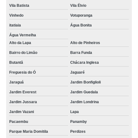
Vila Batista
Vila Élvio
Vinhedo
Votuporanga
itatiaia
Água Bonita
Água Vermelha
Alto da Lapa
Alto de Pinheiros
Bairro do Limão
Barra Funda
Butantã
Chácara Inglesa
Freguesia do Ó
Jaguaré
Jaraguá
Jardim Bonfiglioli
Jardim Everest
Jardim Guedala
Jardim Jussara
Jardim Londrina
Jardim Vazani
Lapa
Pacaembu
Panamby
Parque Maria Domitila
Perdizes