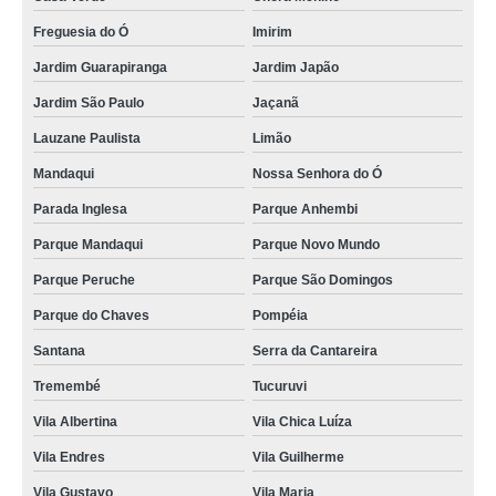
Freguesia do Ó
Imirim
Jardim Guarapiranga
Jardim Japão
Jardim São Paulo
Jaçanã
Lauzane Paulista
Limão
Mandaqui
Nossa Senhora do Ó
Parada Inglesa
Parque Anhembi
Parque Mandaqui
Parque Novo Mundo
Parque Peruche
Parque São Domingos
Parque do Chaves
Pompéia
Santana
Serra da Cantareira
Tremembé
Tucuruvi
Vila Albertina
Vila Chica Luíza
Vila Endres
Vila Guilherme
Vila Gustavo
Vila Maria