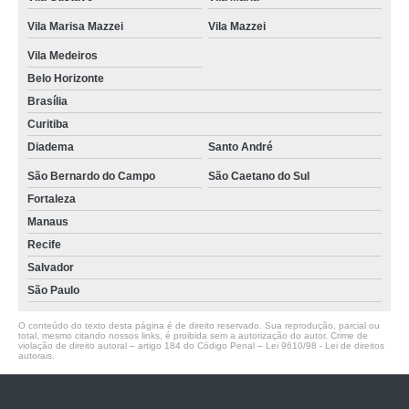
Vila Marisa Mazzei
Vila Mazzei
Vila Medeiros
Belo Horizonte
Brasília
Curitiba
Diadema
Santo André
São Bernardo do Campo
São Caetano do Sul
Fortaleza
Manaus
Recife
Salvador
São Paulo
O conteúdo do texto desta página é de direito reservado. Sua reprodução, parcial ou
total, mesmo citando nossos links, é proibida sem a autorização do autor. Crime de
violação de direito autoral – artigo 184 do Código Penal –
Lei 9610/98 - Lei de direitos
autorais
.