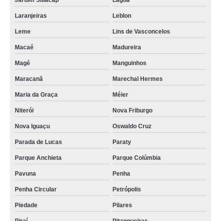
Jardim Sulacap
Lagoa
Laranjeiras
Leblon
Leme
Lins de Vasconcelos
Macaé
Madureira
Magé
Manguinhos
Maracanã
Marechal Hermes
Maria da Graça
Méier
Niterói
Nova Friburgo
Nova Iguaçu
Oswaldo Cruz
Parada de Lucas
Paraty
Parque Anchieta
Parque Colúmbia
Pavuna
Penha
Penha Circular
Petrópolis
Piedade
Pilares