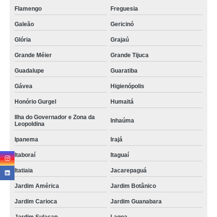
Flamengo
Freguesia
Galeão
Gericinó
Glória
Grajaú
Grande Méier
Grande Tijuca
Guadalupe
Guaratiba
Gávea
Higienópolis
Honório Gurgel
Humaitá
Ilha do Governador e Zona da
Inhaúma
Leopoldina
Ipanema
Irajá
Itaboraí
Itaguaí
Itatiaia
Jacarepaguá
Jardim América
Jardim Botânico
Jardim Carioca
Jardim Guanabara