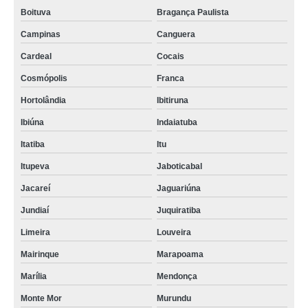
Boituva
Bragança Paulista
Campinas
Canguera
Cardeal
Cocais
Cosmópolis
Franca
Hortolândia
Ibitiruna
Ibiúna
Indaiatuba
Itatiba
Itu
Itupeva
Jaboticabal
Jacareí
Jaguariúna
Jundiaí
Juquiratiba
Limeira
Louveira
Mairinque
Marapoama
Marília
Mendonça
Monte Mor
Murundu