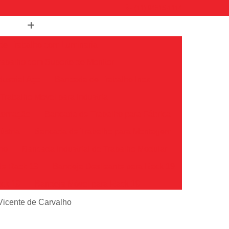
(11) 94515-1114
de Trabalho com Luminaria
abalho com Suporte de Monitor
ustrial Aço
Bancada de Trabalho Inox
rabalho Movel para Industria
utomação
Bancada de Trabalho para Fábrica
ústria
Bancada de Trabalho para Montagem
lho
Bancada Industrial de Trabalho Modular
de Rack 19
Bandeja Deslizante para Rack 19
ack 19
Bandeja Móvel para Rack 19
k 19
Bandeja para Rack Servidor
 Vicente de Carvalho
Bandeja Rack
Bandeja Rack 19