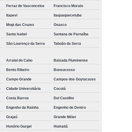
tensão
Régua de Tomadas para Rack 20a
Ferraz de Vasconcelos
Francisco Morato
adas para Rack com Disjuntor
Itapevi
Itaquaquecetuba
Mogi das Cruzes
Osasco
ofissional
Pdu Régua de Tomadas
Santa Isabel
Santana de Parnaíba
Internacional
Régua Pdu 8 Tomadas
São Lourenço da Serra
Taboão da Serra
Régua Pdu Lcd
Régua Pdu Lcd Iec320 C19
a Tomada Pdu
Régua Tomada Pdu com Lcd
Arraial do Cabo
Baixada Fluminense
 Lcd
Régua Tomada Pdu Iec320 C13
Bento Ribeiro
Bonsucesso
stavel
Suporte para Monitor Articulável
Campo Grande
Campos dos Goytacazes
Duplo
Suporte para Monitor Mecanico
o
Cidade Universitária
Cocotá
para Monitor Padrão Vesa
Costa Barros
Del Castilho
nitor para Mobiliario Corporativo
Engenho da Rainha
Engenho de Dentro
nitor para Mobiliario Operacional
Grajaú
Grande Méier
liario Tecnico
Suporte para Monitor para Noc
Honório Gurgel
Humaitá