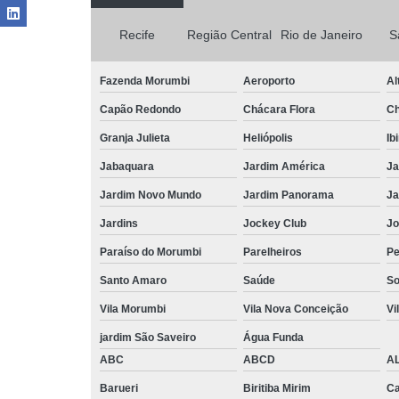
Recife
Região Central
Rio de Janeiro
S
Fazenda Morumbi
Aeroporto
Al
Capão Redondo
Chácara Flora
Ch
Granja Julieta
Heliópolis
Ib
Jabaquara
Jardim América
Ja
Jardim Novo Mundo
Jardim Panorama
Ja
Jardins
Jockey Club
Jo
Paraíso do Morumbi
Parelheiros
Pe
Santo Amaro
Saúde
So
Vila Morumbi
Vila Nova Conceição
Vi
jardim São Saveiro
Água Funda
ABC
ABCD
A
Barueri
Biritiba Mirim
Ca