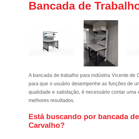
Bancada de Trabalho
Mobiliário
técnico
Rack de ti
Rack para
servidor
Racks para
data center
Régua de
tomadas
A bancada de trabalho para indústria Vicente de C
Régua pdu
para que o usuário desempenhe as funções de uma
qualidade e satisfação, é necessário contar uma
Suporte par
monitor
melhores resultados.
Está buscando por bancada de 
Carvalho?