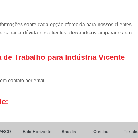
Mobiliário Té
Mobiliário Técnic
nformações sobre cada opção oferecida para nossos clientes
Mobiliário Técnico de Mon
 sanar a dúvida dos clientes, deixando-os amparados em
Mobiliário Técnico 
Mobiliário T
 de Trabalho para Indústria Vicente
Mobiliário
Mobiliário 
 em contato por email.
Mobiliário Téc
Mobiliário Técnico Sal
de:
Rack de Ti Data Center
Rack Metálico de Ti
Rack T
Rack Ti Parede
Rack
ABCD
Belo Horizonte
Brasília
Curitiba
Fortale
Rack Ti Suspenso
Rack 