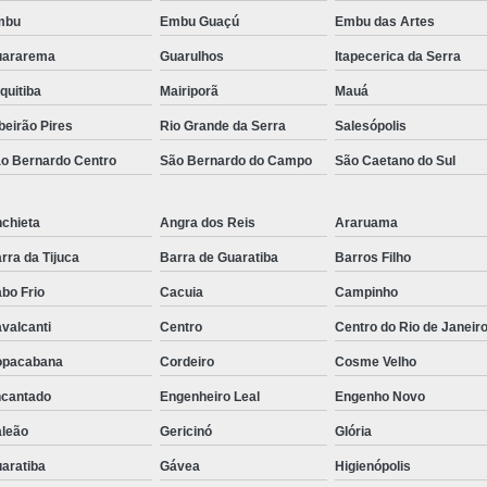
Régua de Tomadas para Ex
mbu
Embu Guaçú
Embu das Artes
Régua de Tom
uararema
Guarulhos
Itapecerica da Serra
quitiba
Mairiporã
Mauá
Régua de Tomadas Pr
beirão Pires
Rio Grande da Serra
Salesópolis
Pdu Régua de Tomadas 
o Bernardo Centro
São Bernardo do Campo
São Caetano do Sul
Régua Pdu Gerenciável
Régua Pdu Nacional
Régu
chieta
Angra dos Reis
Araruama
Régua Tomada Pdu de
rra da Tijuca
Barra de Guaratiba
Barros Filho
Suporte para Monitor Aju
bo Frio
Cacuia
Campinho
Suporte para Monitor 
valcanti
Centro
Centro do Rio de Janeir
Suporte 
opacabana
Cordeiro
Cosme Velho
Suporte para Mo
cantado
Engenheiro Leal
Engenho Novo
Suporte para Mo
leão
Gericinó
Glória
Suporte para Monitor para Mobi
aratiba
Gávea
Higienópolis