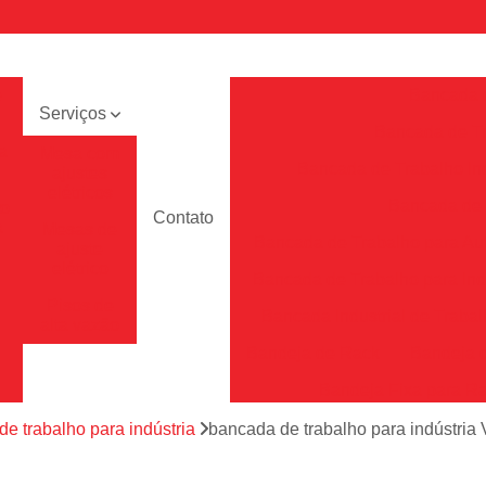
e
Bancada 
Serviços
Bancada de Tr
a
Mesa com
Bancada de Trabalho Ind
ajustes
elétricos
Bancada de T
to
Contato
a
Mesas de
Bancada de Trabalho para A
ajuste
elétrico
Bancada de Trabalho para Ind
Pisos de
Bancada Industrial de Traba
alta vazão
Bandeja de Rack
Bandeja 
Bandeja Fixa para R
Bandeja para Rac
e trabalho para indústria
bancada de trabalho para indústria
Bandeja para Rack Tft