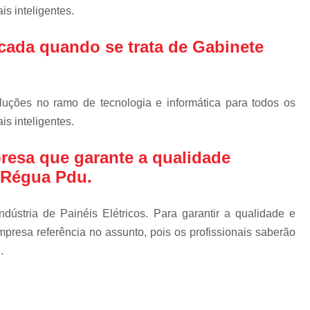
Gabinete Outdoor P
s inteligentes.
Gabinete Outdoo
cada quando se trata de Gabinete
Gabinete T
Gabinete Teleco
Gabinete Telecom com Vent
luções no ramo de tecnologia e informática para todos os
Gabinete Telecom 
s inteligentes.
Gabinete Telecom Out
resa que garante a qualidade
Gabinete Telecom Parede 
 Régua Pdu.
Mdc Mini Data Center
Mini Data Center para Re
dústria de Painéis Elétricos. Para garantir a qualidade e
presa referência no assunto, pois os profissionais saberão
Mini Data Center
.
Mini Data Center Rack p
Mini Data Center T
Rack Mini Data 