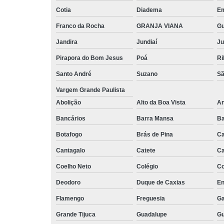
Cotia
Diadema
E
Franco da Rocha
GRANJA VIANA
G
Jandira
Jundiaí
Ju
Pirapora do Bom Jesus
Poá
Ri
Santo André
Suzano
Sã
Vargem Grande Paulista
Abolição
Alto da Boa Vista
An
Bancários
Barra Mansa
Ba
Botafogo
Brás de Pina
Ca
Cantagalo
Catete
Ca
Coelho Neto
Colégio
C
Deodoro
Duque de Caxias
En
Flamengo
Freguesia
Ga
Grande Tijuca
Guadalupe
Gu