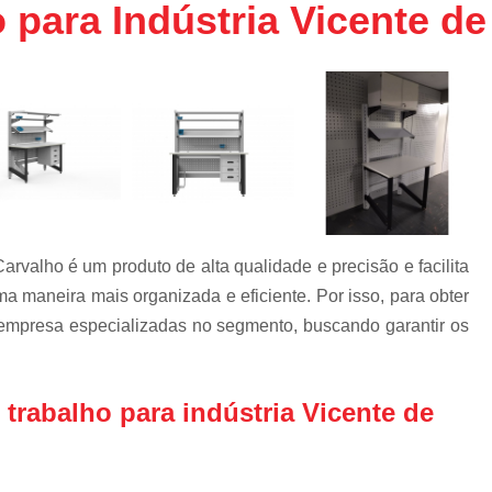
 para Indústria Vicente de
Bandeja Rack 19 
Confinamento Co
Confinamento Co
Confinamento Eficiênc
Confinamento Efi
Confinamento S
Confinamento Térm
arvalho é um produto de alta qualidade e precisão e facilita
Confinamento Tér
 maneira mais organizada e eficiente. Por isso, para obter
Confinamento Tér
 empresa especializadas no segmento, buscando garantir os
a
Confinamento Térm
Confinamento Térmico 
trabalho para indústria Vicente de
Confinamento Térmico
Confinamento Térmic