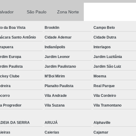
Rack para Servidor 
alvador
São Paulo
Zona Norte
Rack para Servidor Torr
Rack Servidor 
to da Boa Vista
Brooklin
Campo Belo
ácara Santo Antônio
Cidade Ademar
Cidade Dutra
Rack Servidor Refrigerado
irapuera
Indianópolis
Interlagos
Rack Data Cente
rdim Europa
Jardim Leonor
Jardim Luzitânia
Rack Data Center Estr
rdim Paulista
Jardim Paulistano
Jardim São Luiz
Rack Metálico de Data 
ckey Clube
M'Boi Mirim
Moema
Rack Metálico Servido
dreira
Planalto Paulista
Real Parque
Rack Servidor Data Cent
corro
Vila Andrade
Vila Cordeiro
Régua de 8 Tomada
la Progredior
Vila Suzana
Vila Tramontano
Régua de Energia 8 T
Régua de Tomadas 2
LDEIA DA SERRA
ARUJÁ
Alphaville
Régua de Tomadas 32 Am
ieiras
Caierias
Cajamar