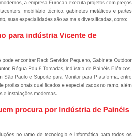
Escova d
 modernos, a empresa Eurocab executa projetos com preços
centers, mobiliário técnico, gabinetes metálicos e partes
Escova de Cab
o, suas especialidades são as mais diversificadas, como:
Escova de Passa
o para indústria Vicente de
Escova 
Escova para Passagem de
Escova Passa Cabos Bipar
cê pode encontrar Rack Servidor Pequeno, Gabinete Outdoor
Escova Passa Cabos Inteiri
tor, Régua Pdu 8 Tomadas, Indústria de Painéis Elétricos,
Escova Passa Cabos Qua
 São Paulo e Suporte para Monitor para Plataforma, entre
de profissionais qualificados e especializados no ramo, além
Gabinete Outdoo
s e instalações modernas.
Gabinete Outdoor com Ref
Gabinete Outdoor d
 quem procura por
Indústria de Painéis
Gabinete Outdoor 
Gabinete Outdoor Mono
luções no ramo de tecnologia e informática para todos os