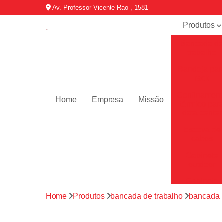
Av. Professor Vicente Rao , 1581
Produtos
Bancada d
trabalho
Bandeja par
rack
Confinamen
Home
Empresa
Missão
térmico par
data center
Escova de
cabos
Gabinete
outdoor
Gabinete
telecom
Home
Produtos
bancada de trabalho
bancada d
Minis data
center