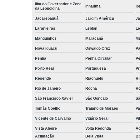
Ilha do Governador e Zona
Inhaúma
Ip
da Leopoldina
Jacarepaguá
Jardim América
Ja
Laranjeiras
Leblon
L
Manguinhos
Maracanã
Ma
Nova Iguaçu
Oswaldo Cruz
Pa
Penha
Penha Circular
Pe
Porto Real
Portuguesa
Pr
Resende
Riachuelo
Ri
Rio de Janeiro
Rocha
Ro
São Francisco Xavier
São Gonçalo
Sã
Tomás Coelho
Trajano de Moraes
Va
Vicente de Carvalho
Vigário Geral
Vi
Vista Alegre
Volta Redonda
Ág
Aclimação
Bela Vista
Bi