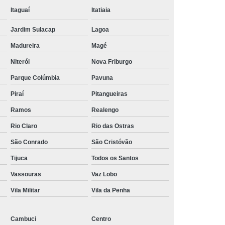
lataforma
Suporte para Monitor Pneumático
Itaguaí
Itatiaia
 para Monitor Regulável
Jardim Sulacap
Lagoa
Madureira
Magé
Niterói
Nova Friburgo
Parque Colúmbia
Pavuna
Piraí
Pitangueiras
Ramos
Realengo
Rio Claro
Rio das Ostras
São Conrado
São Cristóvão
Tijuca
Todos os Santos
Vassouras
Vaz Lobo
Vila Militar
Vila da Penha
Cambuci
Centro