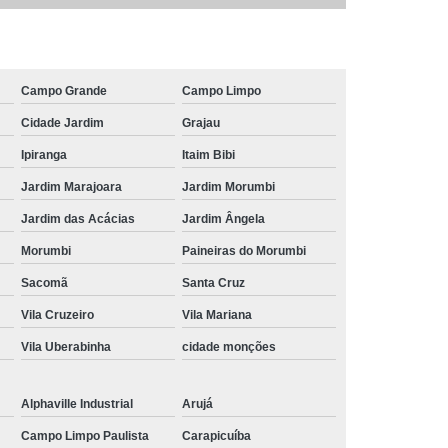
24u
Rack para Servidor de Parede
e
Rack Servidor
Rack Servidor 24u
Parede
Rack Servidor Pequeno
Campo Grande
Campo Limpo
Cidade Jardim
Grajau
Data Center Rack
Data Center Rack Metálico
Ipiranga
Itaim Bibi
r 19
Rack Data Center Aluminio
Jardim Marajoara
Jardim Morumbi
utura Aluminio
Rack de Data Center
Jardim das Acácias
Jardim Ângela
Center
Rack Metálico para Data Center
Morumbi
Paineiras do Morumbi
r Data Center
Rack para Data Center
Sacomã
Santa Cruz
er
Rack Software Data Center Metálico
Vila Cruzeiro
Vila Mariana
s
Régua de 8 Tomadas para Rack
Vila Uberabinha
cidade monções
omadas
Régua de Tomada Gerenciável
0 Amperes
Régua de Tomadas 20a
Alphaville Industrial
Arujá
peres
Régua de Tomadas com Disjuntor
Campo Limpo Paulista
Carapicuíba