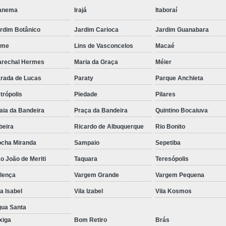
Suporte para Monitor para P
anema
Irajá
Itaboraí
Suporte
rdim Botânico
Jardim Carioca
Jardim Guanabara
eme
Lins de Vasconcelos
Macaé
rechal Hermes
Maria da Graça
Méier
rada de Lucas
Paraty
Parque Anchieta
trópolis
Piedade
Pilares
aia da Bandeira
Praça da Bandeira
Quintino Bocaiuva
beira
Ricardo de Albuquerque
Rio Bonito
cha Miranda
Sampaio
Sepetiba
o João de Meriti
Taquara
Teresópolis
lença
Vargem Grande
Vargem Pequena
la Isabel
Vila Izabel
Vila Kosmos
ua Santa
xiga
Bom Retiro
Brás