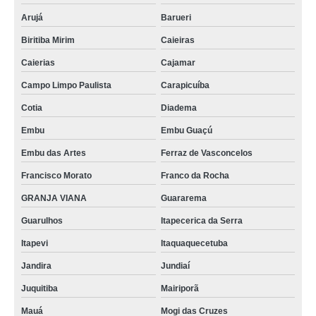
Arujá
Barueri
Biritiba Mirim
Caieiras
Caierias
Cajamar
Campo Limpo Paulista
Carapicuíba
Cotia
Diadema
Embu
Embu Guaçú
Embu das Artes
Ferraz de Vasconcelos
Francisco Morato
Franco da Rocha
GRANJA VIANA
Guararema
Guarulhos
Itapecerica da Serra
Itapevi
Itaquaquecetuba
Jandira
Jundiaí
Juquitiba
Mairiporã
Mauá
Mogi das Cruzes