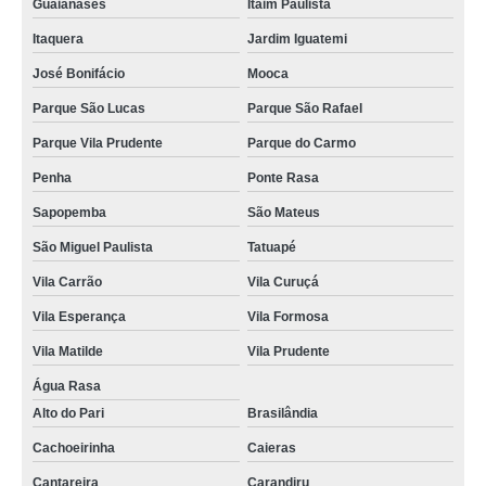
Guaianases
Itaim Paulista
Itaquera
Jardim Iguatemi
José Bonifácio
Mooca
Parque São Lucas
Parque São Rafael
Parque Vila Prudente
Parque do Carmo
Penha
Ponte Rasa
Sapopemba
São Mateus
São Miguel Paulista
Tatuapé
Vila Carrão
Vila Curuçá
Vila Esperança
Vila Formosa
Vila Matilde
Vila Prudente
Água Rasa
Alto do Pari
Brasilândia
Cachoeirinha
Caieras
Cantareira
Carandiru