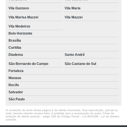
Vila Gustavo
Vila Maria
Vila Marisa Mazzei
Vila Mazzei
Vila Medeiros
Belo Horizonte
Brasília
Curitiba
Diadema
Santo André
São Bernardo do Campo
São Caetano do Sul
Fortaleza
Manaus
Recife
Salvador
São Paulo
O conteúdo do texto desta página é de direito reservado. Sua reprodução, parcial ou
total, mesmo citando nossos links, é proibida sem a autorização do autor. Crime de
violação de direito autoral – artigo 184 do Código Penal –
Lei 9610/98 - Lei de direitos
autorais
.