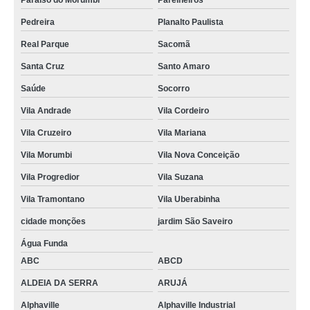
Paraíso do Morumbi
Parelheiros
Pedreira
Planalto Paulista
Real Parque
Sacomã
Santa Cruz
Santo Amaro
Saúde
Socorro
Vila Andrade
Vila Cordeiro
Vila Cruzeiro
Vila Mariana
Vila Morumbi
Vila Nova Conceição
Vila Progredior
Vila Suzana
Vila Tramontano
Vila Uberabinha
cidade monções
jardim São Saveiro
Água Funda
ABC
ABCD
ALDEIA DA SERRA
ARUJÁ
Alphaville
Alphaville Industrial