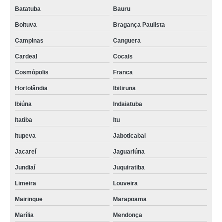
Batatuba
Bauru
Boituva
Bragança Paulista
Campinas
Canguera
Cardeal
Cocais
Cosmópolis
Franca
Hortolândia
Ibitiruna
Ibiúna
Indaiatuba
Itatiba
Itu
Itupeva
Jaboticabal
Jacareí
Jaguariúna
Jundiaí
Juquiratiba
Limeira
Louveira
Mairinque
Marapoama
Marília
Mendonça