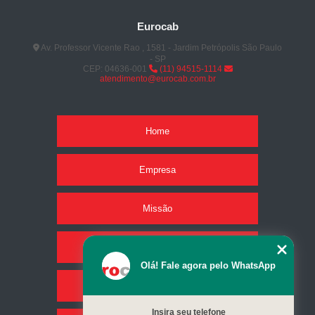
Eurocab
Av. Professor Vicente Rao , 1581 - Jardim Petrópolis São Paulo
- SP
CEP: 04636-001
(11) 94515-1114
atendimento@eurocab.com.br
Home
Empresa
Missão
Produtos
Olá! Fale agora pelo WhatsApp
Serviços
Insira seu telefone