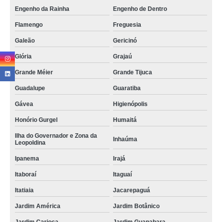
Engenho da Rainha
Engenho de Dentro
Flamengo
Freguesia
Galeão
Gericinó
Glória
Grajaú
Grande Méier
Grande Tijuca
Guadalupe
Guaratiba
Gávea
Higienópolis
Honório Gurgel
Humaitá
Ilha do Governador e Zona da
Inhaúma
Leopoldina
Ipanema
Irajá
Itaboraí
Itaguaí
Itatiaia
Jacarepaguá
Jardim América
Jardim Botânico