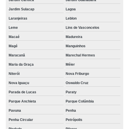
Jardim Carioca
Jardim Guanabara
Jardim Sulacap
Lagoa
Laranjeiras
Leblon
Leme
Lins de Vasconcelos
Macaé
Madureira
Magé
Manguinhos
Maracanã
Marechal Hermes
Maria da Graça
Méier
Niterói
Nova Friburgo
Nova Iguaçu
Oswaldo Cruz
Parada de Lucas
Paraty
Parque Anchieta
Parque Colúmbia
Pavuna
Penha
Penha Circular
Petrópolis