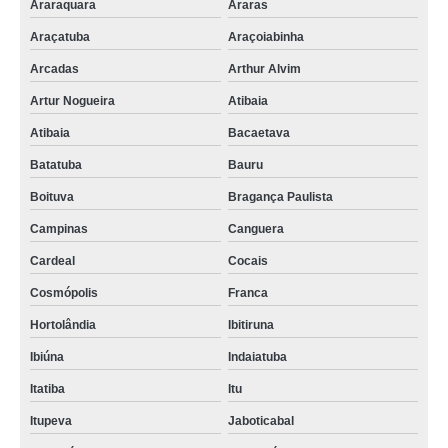
Araraquara
Araras
Araçatuba
Araçoiabinha
Arcadas
Arthur Alvim
Artur Nogueira
Atibaia
Atibaia
Bacaetava
Batatuba
Bauru
Boituva
Bragança Paulista
Campinas
Canguera
Cardeal
Cocais
Cosmópolis
Franca
Hortolândia
Ibitiruna
Ibiúna
Indaiatuba
Itatiba
Itu
Itupeva
Jaboticabal