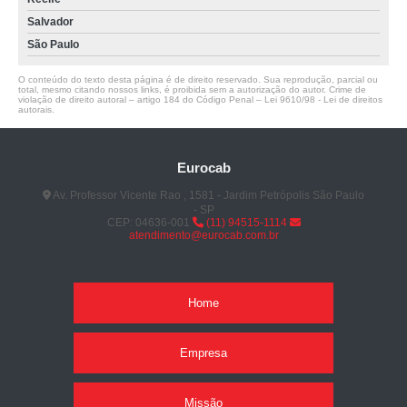
Salvador
São Paulo
O conteúdo do texto desta página é de direito reservado. Sua reprodução, parcial ou
total, mesmo citando nossos links, é proibida sem a autorização do autor. Crime de
violação de direito autoral – artigo 184 do Código Penal –
Lei 9610/98 - Lei de direitos
autorais
.
Eurocab
Av. Professor Vicente Rao , 1581 - Jardim Petrópolis São Paulo
- SP
CEP: 04636-001
(11) 94515-1114
atendimento@eurocab.com.br
Home
Empresa
Missão