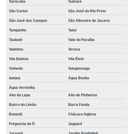
Sorocaba
Sumaré
São Carlos
São José do Rio Preto
São José dos Campos
São Silvestre de Jacarei
Tanquinho
Tatuí
Taubaté
Vale do Paraíba
Valinhos
Verava
Vila Batista
Vila Élvio
Vinhedo
Votuporanga
itatiaia
Água Bonita
Água Vermelha
Alto da Lapa
Alto de Pinheiros
Bairro do Limão
Barra Funda
Butantã
Chácara Inglesa
Freguesia do Ó
Jaguaré
Jaraguá
Jardim Bonfiglioli