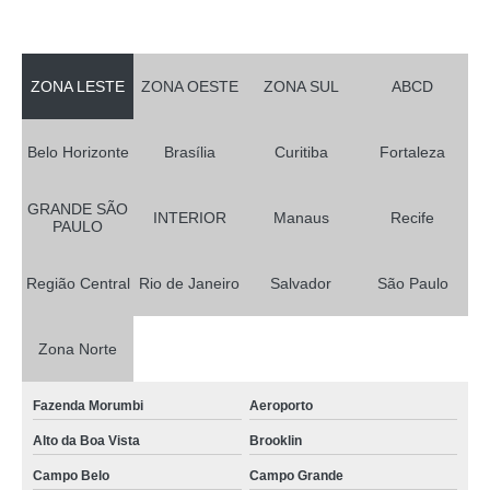
ZONA LESTE
ZONA OESTE
ZONA SUL
ABCD
Belo Horizonte
Brasília
Curitiba
Fortaleza
GRANDE SÃO
INTERIOR
Manaus
Recife
PAULO
Região Central
Rio de Janeiro
Salvador
São Paulo
Zona Norte
Fazenda Morumbi
Aeroporto
Alto da Boa Vista
Brooklin
Campo Belo
Campo Grande