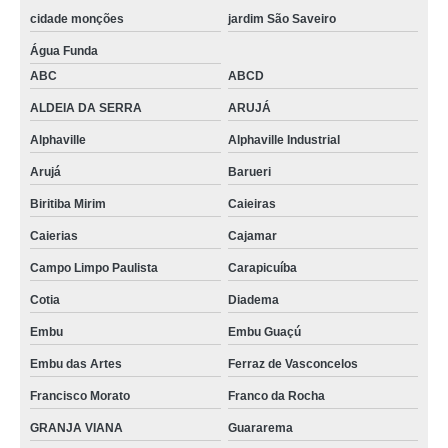
cidade monções
jardim São Saveiro
Água Funda
ABC
ABCD
ALDEIA DA SERRA
ARUJÁ
Alphaville
Alphaville Industrial
Arujá
Barueri
Biritiba Mirim
Caieiras
Caierias
Cajamar
Campo Limpo Paulista
Carapicuíba
Cotia
Diadema
Embu
Embu Guaçú
Embu das Artes
Ferraz de Vasconcelos
Francisco Morato
Franco da Rocha
GRANJA VIANA
Guararema