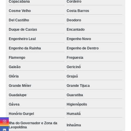
Copacabana
Cordeiro
Cosme Velho
Costa Barros
Del Castilho
Deodoro
Duque de Caxias
Encantado
Engenheiro Leal
Engenho Novo
Engenho da Rainha
Engenho de Dentro
Flamengo
Freguesia
Galeão
Gericinó
Glória
Grajaú
Grande Méier
Grande Tijuca
Guadalupe
Guaratiba
Gávea
Higienópolis
Honório Gurgel
Humaitá
Ilha do Governador e Zona da
Inhaúma
Leopoldina