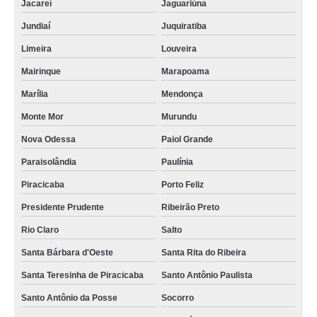
Jacareí
Jaguariúna
Jundiaí
Juquiratiba
Limeira
Louveira
Mairinque
Marapoama
Marília
Mendonça
Monte Mor
Murundu
Nova Odessa
Paiol Grande
Paraisolândia
Paulínia
Piracicaba
Porto Feliz
Presidente Prudente
Ribeirão Preto
Rio Claro
Salto
Santa Bárbara d'Oeste
Santa Rita do Ribeira
Santa Teresinha de Piracicaba
Santo Antônio Paulista
Santo Antônio da Posse
Socorro