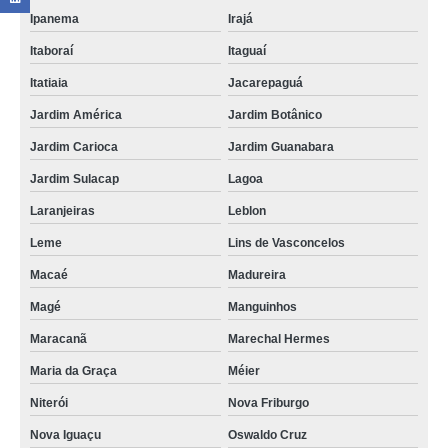
Ipanema
Irajá
Itaboraí
Itaguaí
Itatiaia
Jacarepaguá
Jardim América
Jardim Botânico
Jardim Carioca
Jardim Guanabara
Jardim Sulacap
Lagoa
Laranjeiras
Leblon
Leme
Lins de Vasconcelos
Macaé
Madureira
Magé
Manguinhos
Maracanã
Marechal Hermes
Maria da Graça
Méier
Niterói
Nova Friburgo
Nova Iguaçu
Oswaldo Cruz