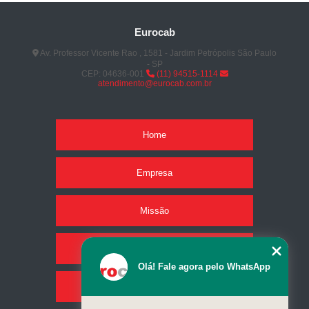
Eurocab
Av. Professor Vicente Rao , 1581 - Jardim Petrópolis São Paulo
- SP
CEP: 04636-001
(11) 94515-1114
atendimento@eurocab.com.br
Home
Empresa
Missão
Produtos
Olá! Fale agora pelo WhatsApp
Serviços