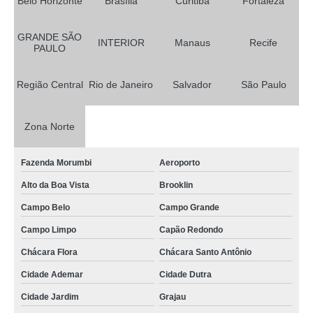
Belo Horizonte
Brasília
Curitiba
Fortaleza
GRANDE SÃO
INTERIOR
Manaus
Recife
PAULO
Região Central
Rio de Janeiro
Salvador
São Paulo
Zona Norte
Fazenda Morumbi
Aeroporto
Alto da Boa Vista
Brooklin
Campo Belo
Campo Grande
Campo Limpo
Capão Redondo
Chácara Flora
Chácara Santo Antônio
Cidade Ademar
Cidade Dutra
Cidade Jardim
Grajau