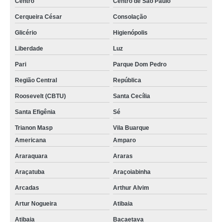
Centro
Centro de São Paulo
Cerqueira César
Consolação
Glicério
Higienópolis
Liberdade
Luz
Pari
Parque Dom Pedro
Região Central
República
Roosevelt (CBTU)
Santa Cecília
Santa Efigênia
Sé
Trianon Masp
Vila Buarque
Americana
Amparo
Araraquara
Araras
Araçatuba
Araçoiabinha
Arcadas
Arthur Alvim
Artur Nogueira
Atibaia
Atibaia
Bacaetava