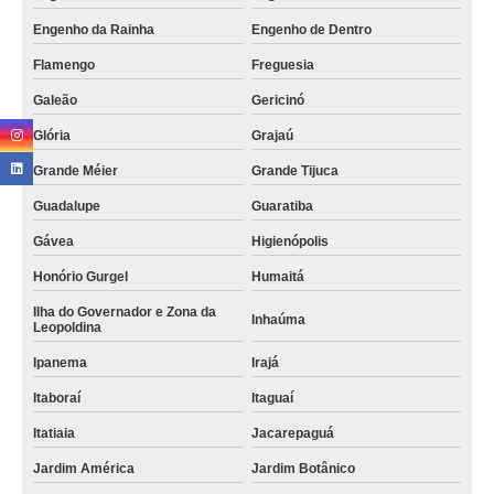
Engenho da Rainha
Engenho de Dentro
Flamengo
Freguesia
Galeão
Gericinó
Glória
Grajaú
Grande Méier
Grande Tijuca
Guadalupe
Guaratiba
Gávea
Higienópolis
Honório Gurgel
Humaitá
Ilha do Governador e Zona da
Inhaúma
Leopoldina
Ipanema
Irajá
Itaboraí
Itaguaí
Itatiaia
Jacarepaguá
Jardim América
Jardim Botânico