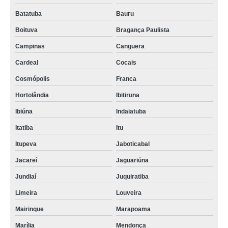
Batatuba
Bauru
Boituva
Bragança Paulista
Campinas
Canguera
Cardeal
Cocais
Cosmópolis
Franca
Hortolândia
Ibitiruna
Ibiúna
Indaiatuba
Itatiba
Itu
Itupeva
Jaboticabal
Jacareí
Jaguariúna
Jundiaí
Juquiratiba
Limeira
Louveira
Mairinque
Marapoama
Marília
Mendonça