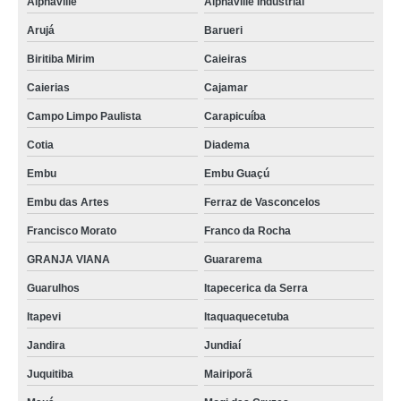
Alphaville
Alphaville Industrial
Arujá
Barueri
Biritiba Mirim
Caieiras
Caierias
Cajamar
Campo Limpo Paulista
Carapicuíba
Cotia
Diadema
Embu
Embu Guaçú
Embu das Artes
Ferraz de Vasconcelos
Francisco Morato
Franco da Rocha
GRANJA VIANA
Guararema
Guarulhos
Itapecerica da Serra
Itapevi
Itaquaquecetuba
Jandira
Jundiaí
Juquitiba
Mairiporã