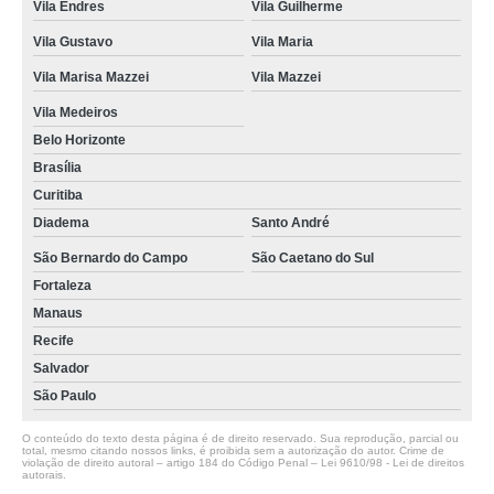
Vila Endres
Vila Guilherme
Vila Gustavo
Vila Maria
Vila Marisa Mazzei
Vila Mazzei
Vila Medeiros
Belo Horizonte
Brasília
Curitiba
Diadema
Santo André
São Bernardo do Campo
São Caetano do Sul
Fortaleza
Manaus
Recife
Salvador
São Paulo
O conteúdo do texto desta página é de direito reservado. Sua reprodução, parcial ou
total, mesmo citando nossos links, é proibida sem a autorização do autor. Crime de
violação de direito autoral – artigo 184 do Código Penal –
Lei 9610/98 - Lei de direitos
autorais
.