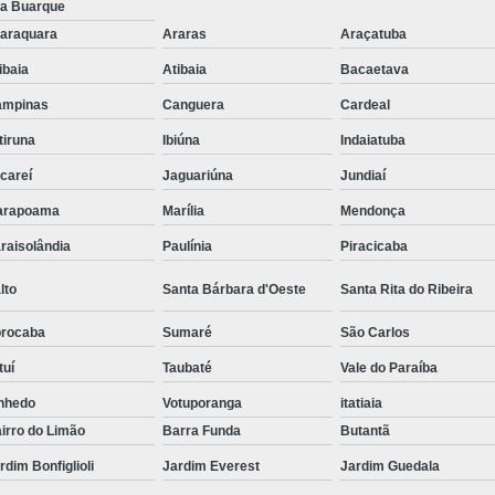
la Buarque
Suporte para Monitor para P
araquara
Araras
Araçatuba
Suporte
ibaia
Atibaia
Bacaetava
ampinas
Canguera
Cardeal
itiruna
Ibiúna
Indaiatuba
careí
Jaguariúna
Jundiaí
arapoama
Marília
Mendonça
raisolândia
Paulínia
Piracicaba
lto
Santa Bárbara d'Oeste
Santa Rita do Ribeira
rocaba
Sumaré
São Carlos
tuí
Taubaté
Vale do Paraíba
nhedo
Votuporanga
itatiaia
irro do Limão
Barra Funda
Butantã
rdim Bonfiglioli
Jardim Everest
Jardim Guedala