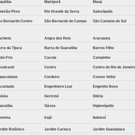
quitiba
Mairiporã
Mauá
Rack para Servidor 
beirão Pires
Rio Grande da Serra
Salesópolis
Rack para Servidor Torr
o Bernardo Centro
São Bernardo do Campo
São Caetano do Sul
Rack Servidor 
Rack Servidor Refrigerado
chieta
Angra dos Reis
Araruama
Rack Data Cente
rra da Tijuca
Barra de Guaratiba
Barros Filho
bo Frio
Cacuia
Campinho
Rack Data Center Estr
valcanti
Centro
Centro do Rio de Janeir
Rack Metálico de Data 
opacabana
Cordeiro
Cosme Velho
Rack Metálico Servido
cantado
Engenheiro Leal
Engenho Novo
Rack Servidor Data Cent
leão
Gericinó
Glória
Régua de 8 Tomada
aratiba
Gávea
Higienópolis
Régua de Energia 8 T
anema
Irajá
Itaboraí
Régua de Tomadas 2
rdim Botânico
Jardim Carioca
Jardim Guanabara
Régua de Tomadas 32 Am