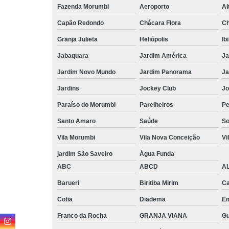
Fazenda Morumbi
Aeroporto
Al
Capão Redondo
Chácara Flora
Ch
Granja Julieta
Heliópolis
Ib
Jabaquara
Jardim América
Ja
Jardim Novo Mundo
Jardim Panorama
Ja
Jardins
Jockey Club
Jo
Paraíso do Morumbi
Parelheiros
Pe
Santo Amaro
Saúde
So
Vila Morumbi
Vila Nova Conceição
Vi
jardim São Saveiro
Água Funda
ABC
ABCD
A
Barueri
Biritiba Mirim
Ca
Cotia
Diadema
E
Franco da Rocha
GRANJA VIANA
G