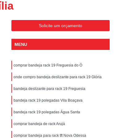
lia
Polegadas
Bandeja Rack Servidor
ntenção Térmica para Data Center
rredor Térmico para Data Center
Solicite um orçamento
ia Energética Térmica para Data Center
MENU
ciência Térmica para Data Center
olução Térmica para Data Center
comprar bandeja rack 19 Freguesia do Ó
ico Climatização para Data Center
mico Data Center com Teto Retrátil
onde compro bandeja deslizante para rack 19 Glória
mico para Data Center Climatizado
bandeja deslizante para rack 19 Freguesia
ico para Data Center com Biometria
bandeja rack 19 polegadas Vila Boaçava
para Data Center com Porta Automática
bandeja rack 19 polegadas Água Santa
 para Data Center com Teto Basculante
comprar bandeja de rack Arujá
o para Data Center com Teto Retrátil
comprar bandeja para rack tft Nova Odessa