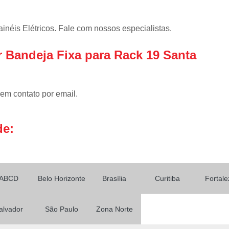
Gabinete Outdoor P
Gabinete Outdoo
éis Elétricos. Fale com nossos especialistas.
Gabinete T
 Bandeja Fixa para Rack 19 Santa
Gabinete Teleco
Gabinete Telecom com Vent
Gabinete Telecom 
 em contato por email.
Gabinete Telecom Out
Gabinete Telecom Parede 
de:
Mdc Mini Data Center
Mini Data Center para Re
Mini Data Center
ABCD
Belo Horizonte
Brasília
Curitiba
Fortale
Mini Data Center Rack p
alvador
São Paulo
Zona Norte
Mini Data Center T
Rack Mini Data 