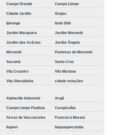
Campo Grande
Campo Limpo
cnico com Regulagem de Altura
Cidade Jardim
Grajau
o com Regulagem Elétrica de Altura
Ipiranga
Itaim Bibi
itoramento
Mobiliário Técnico Elevatória
Jardim Marajoara
Jardim Morumbi
Laboratório
Mobiliário Técnico Noc
Jardim das Acácias
Jardim Ângela
écnico para Centro de Controle
Morumbi
Paineiras do Morumbi
 Técnico para Monitoramento
Sacomã
Santa Cruz
Técnico para Sala de Operação
Vila Cruzeiro
Vila Mariana
nico para Salas de Monitoramento
Vila Uberabinha
cidade monções
as de Controle
Rack de Metal para Ti
Alphaville Industrial
Arujá
Rack de Ti de Metal
Rack de Ti Metálico
Campo Limpo Paulista
Carapicuíba
i de Aluminio
Rack Ti Metálico Data Center
Ferraz de Vasconcelos
Francisco Morato
 Ti Parede Metálico
Rack Ti Pequeno
Itapevi
Itaquaquecetuba
de Parede para Servidor
Rack de Servidor