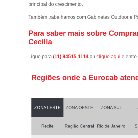
principal do crescimento.
Também trabalhamos com Gabinetes Outdoor e Pain
Para saber mais sobre Comprar
Cecília
Ligue para
(11) 94515-1114
ou
clique aqui
e entre
Regiões onde a Eurocab aten
ZONA LESTE
ZONA OESTE
ZONA SUL
Recife
Região Central
Rio de Janeiro
S