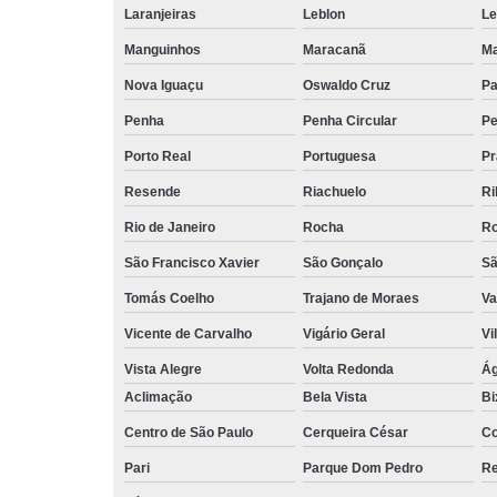
Laranjeiras
Leblon
L
Manguinhos
Maracanã
Ma
Nova Iguaçu
Oswaldo Cruz
Pa
Penha
Penha Circular
Pe
Porto Real
Portuguesa
Pr
Resende
Riachuelo
Ri
Rio de Janeiro
Rocha
Ro
São Francisco Xavier
São Gonçalo
Sã
Tomás Coelho
Trajano de Moraes
Va
Vicente de Carvalho
Vigário Geral
Vi
Vista Alegre
Volta Redonda
Ág
Aclimação
Bela Vista
Bi
Centro de São Paulo
Cerqueira César
Co
Pari
Parque Dom Pedro
Re