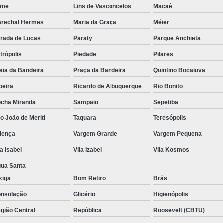
eme
Lins de Vasconcelos
Macaé
Régua de Tomadas para Ex
rechal Hermes
Maria da Graça
Méier
Régua de Tom
rada de Lucas
Paraty
Parque Anchieta
Régua de Tomadas Pr
trópolis
Piedade
Pilares
Pdu Régua de Tomadas 
aia da Bandeira
Praça da Bandeira
Quintino Bocaiuva
Régua Pdu Gerenciável
beira
Ricardo de Albuquerque
Rio Bonito
Régua Pdu Nacional
Régu
cha Miranda
Sampaio
Sepetiba
Régua Tomada Pdu de
o João de Meriti
Taquara
Teresópolis
Suporte para Monitor Aju
lença
Vargem Grande
Vargem Pequena
Suporte para Monitor 
la Isabel
Vila Izabel
Vila Kosmos
Suporte 
ua Santa
Suporte para Mo
xiga
Bom Retiro
Brás
nsolação
Glicério
Higienópolis
Suporte para Mo
gião Central
República
Roosevelt (CBTU)
Suporte para Monitor para Mobi