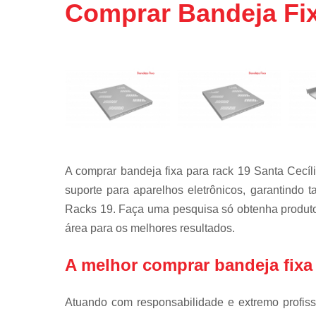
Comprar Bandeja Fix
Mobiliário
técnico
Rack de ti
Rack para
servidor
Racks para
data center
Régua de
tomadas
A comprar bandeja fixa para rack 19 Santa Cecíl
Régua pdu
suporte para aparelhos eletrônicos, garantind
Racks 19. Faça uma pesquisa só obtenha produtos
Suporte par
monitor
área para os melhores resultados.
A melhor comprar bandeja fixa 
Atuando com responsabilidade e extremo profis