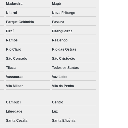
Madureira
Magé
tensão
Régua de Tomadas para Rack 20a
Niterói
Nova Friburgo
adas para Rack com Disjuntor
Parque Colúmbia
Pavuna
ofissional
Pdu Régua de Tomadas
Piraí
Pitangueiras
Internacional
Régua Pdu 8 Tomadas
Ramos
Realengo
Régua Pdu Lcd
Régua Pdu Lcd Iec320 C19
Rio Claro
Rio das Ostras
a Tomada Pdu
Régua Tomada Pdu com Lcd
São Conrado
São Cristóvão
 Lcd
Régua Tomada Pdu Iec320 C13
Tijuca
Todos os Santos
stavel
Suporte para Monitor Articulável
Vassouras
Vaz Lobo
Duplo
Suporte para Monitor Mecanico
Vila Militar
Vila da Penha
para Monitor Padrão Vesa
nitor para Mobiliario Corporativo
Cambuci
Centro
Liberdade
Luz
nitor para Mobiliario Operacional
Santa Cecília
Santa Efigênia
liario Tecnico
Suporte para Monitor para Noc