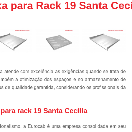
a para Rack 19 Santa Cecí
Bandeja Rack 19 
Confinamento Co
Confinamento Co
Confinamento Eficiênc
Confinamento Efi
Confinamento S
Confinamento Térm
ia atende com excelência as exigências quando se trata de
Confinamento Tér
o também a otimização dos espaços e no armazenamento de
Confinamento Tér
 de qualidade garantida, considerando os profissionais da
a
Confinamento Térm
Confinamento Térmico 
para rack 19 Santa Cecília
Confinamento Térmico
Confinamento Térmic
sionalismo, a Eurocab é uma empresa consolidada em seu