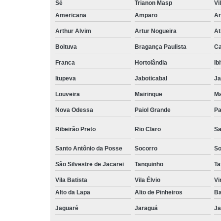
Sé
Trianon Masp
Vi
Americana
Amparo
Ar
Arthur Alvim
Artur Nogueira
At
Boituva
Bragança Paulista
C
Franca
Hortolândia
Ib
Itupeva
Jaboticabal
Ja
Louveira
Mairinque
M
Nova Odessa
Paiol Grande
Pa
Ribeirão Preto
Rio Claro
Sa
Santo Antônio da Posse
Socorro
So
São Silvestre de Jacarei
Tanquinho
Ta
Vila Batista
Vila Élvio
Vi
Alto da Lapa
Alto de Pinheiros
Ba
Jaguaré
Jaraguá
Ja