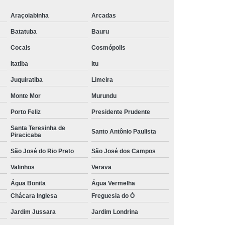
lataforma
Suporte para Monitor Pneumático
Araçoiabinha
Arcadas
 para Monitor Regulável
Batatuba
Bauru
Cocais
Cosmópolis
Itatiba
Itu
Juquiratiba
Limeira
Monte Mor
Murundu
Porto Feliz
Presidente Prudente
Santa Teresinha de
Santo Antônio Paulista
Piracicaba
São José do Rio Preto
São José dos Campos
Valinhos
Verava
Água Bonita
Água Vermelha
Chácara Inglesa
Freguesia do Ó
Jardim Jussara
Jardim Londrina