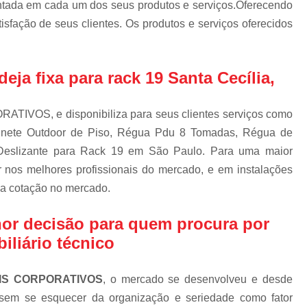
ntada em cada um dos seus produtos e serviços.Oferecendo
Escova d
isfação de seus clientes. Os produtos e serviços oferecidos
Escova de Cab
Escova de Passa
ja fixa para rack 19 Santa Cecília,
Escova 
Escova para Passagem de
IVOS, e disponibiliza para seus clientes serviços como
Escova Passa Cabos Bipar
inete Outdoor de Piso, Régua Pdu 8 Tomadas, Régua de
Escova Passa Cabos Inteiri
Deslizante para Rack 19 em São Paulo. Para uma maior
Escova Passa Cabos Qua
ir nos melhores profissionais do mercado, e em instalações
oa cotação no mercado.
Gabinete Outdoo
Gabinete Outdoor com Ref
hor decisão para quem procura por
Gabinete Outdoor d
iliário técnico
Gabinete Outdoor 
IS CORPORATIVOS
, o mercado se desenvolveu e desde
Gabinete Outdoor Mono
 sem se esquecer da organização e seriedade como fator