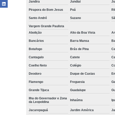
Jandira
Jundiaí
Ju
Pirapora do Bom Jesus
Poá
Ri
Santo André
Suzano
Sã
Vargem Grande Paulista
Abolição
Alto da Boa Vista
An
Bancários
Barra Mansa
Ba
Botafogo
Brás de Pina
Ca
Cantagalo
Catete
Ca
Coelho Neto
Colégio
C
Deodoro
Duque de Caxias
En
Flamengo
Freguesia
Ga
Grande Tijuca
Guadalupe
Gu
Ilha do Governador e Zona
Inhaúma
Ip
da Leopoldina
Jacarepaguá
Jardim América
Ja