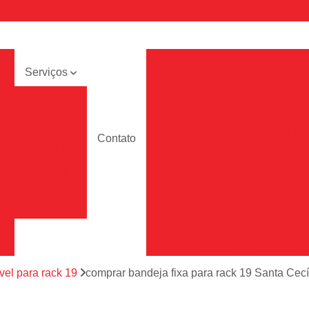
e
Bancada 
Serviços
Bancada de Tr
a
Mesa com
Bancada de Trabalho Ind
ajustes
elétricos
Bancada de T
to
Contato
a
Mesas de
Bancada de Trabalho para A
ajuste
elétrico
Bancada de Trabalho para Ind
Pisos de
Bancada Industrial de Traba
alta vazão
Bandeja de Rack
Bandeja 
Bandeja Fixa para R
Bandeja para Rac
el para rack 19
comprar bandeja fixa para rack 19 Santa Cecí
Bandeja para Rack Tft