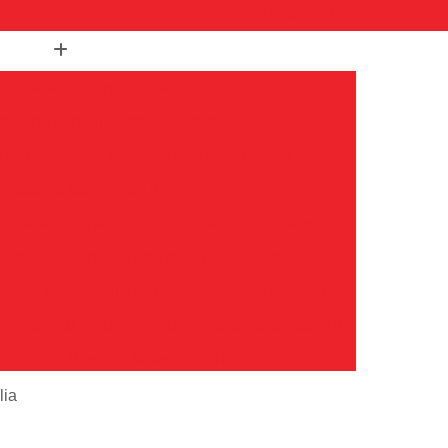
(11) 94515-1114
de Trabalho com Luminaria
abalho com Suporte de Monitor
ustrial Aço
Bancada de Trabalho Inox
rabalho Movel para Industria
utomação
Bancada de Trabalho para Fábrica
ústria
Bancada de Trabalho para Montagem
lho
Bancada Industrial de Trabalho Modular
de Rack 19
Bandeja Deslizante para Rack 19
ack 19
Bandeja Móvel para Rack 19
k 19
Bandeja para Rack Servidor
lia
Bandeja Rack
Bandeja Rack 19