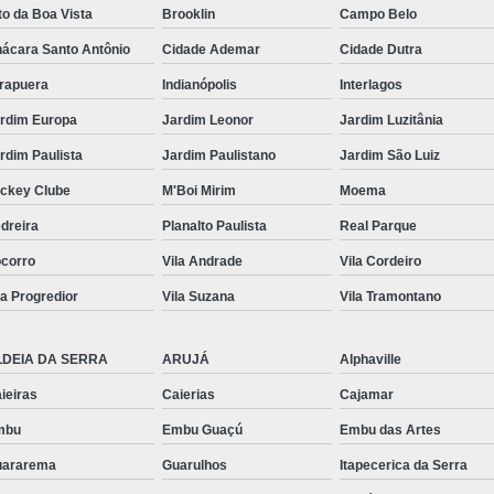
to da Boa Vista
Brooklin
Campo Belo
Mobiliário Té
ácara Santo Antônio
Cidade Ademar
Cidade Dutra
Mobiliário Técnic
irapuera
Indianópolis
Interlagos
Mobiliário Técnico de Mon
rdim Europa
Jardim Leonor
Jardim Luzitânia
Mobiliário Técnico 
rdim Paulista
Jardim Paulistano
Jardim São Luiz
Mobiliário T
ckey Clube
M'Boi Mirim
Moema
Mobiliário
dreira
Planalto Paulista
Real Parque
Mobiliário 
corro
Vila Andrade
Vila Cordeiro
Mobiliário Téc
la Progredior
Vila Suzana
Vila Tramontano
Mobiliário Técnico Sal
LDEIA DA SERRA
ARUJÁ
Alphaville
Rack de Ti Data Center
ieiras
Caierias
Cajamar
Rack Metálico de Ti
Rack T
mbu
Embu Guaçú
Embu das Artes
Rack Ti Parede
Rack
uararema
Guarulhos
Itapecerica da Serra
Rack Ti Suspenso
Rack 