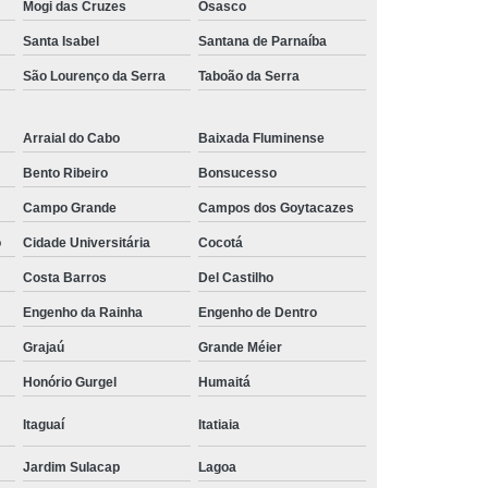
Mogi das Cruzes
Osasco
24u
Rack para Servidor de Parede
Santa Isabel
Santana de Parnaíba
e
Rack Servidor
Rack Servidor 24u
São Lourenço da Serra
Taboão da Serra
Parede
Rack Servidor Pequeno
Data Center Rack
Data Center Rack Metálico
Arraial do Cabo
Baixada Fluminense
r 19
Rack Data Center Aluminio
Bento Ribeiro
Bonsucesso
Campo Grande
Campos dos Goytacazes
utura Aluminio
Rack de Data Center
o
Cidade Universitária
Cocotá
Center
Rack Metálico para Data Center
Costa Barros
Del Castilho
r Data Center
Rack para Data Center
Engenho da Rainha
Engenho de Dentro
er
Rack Software Data Center Metálico
Grajaú
Grande Méier
s
Régua de 8 Tomadas para Rack
Honório Gurgel
Humaitá
omadas
Régua de Tomada Gerenciável
Itaguaí
Itatiaia
0 Amperes
Régua de Tomadas 20a
Jardim Sulacap
Lagoa
peres
Régua de Tomadas com Disjuntor