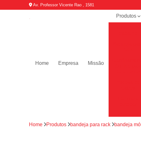
Av. Professor Vicente Rao , 1581
Produtos
Bancada d
trabalho
Bandeja par
rack
Confinamen
Home
Empresa
Missão
térmico par
data center
Escova de
cabos
Gabinete
outdoor
Gabinete
telecom
Home
Produtos
bandeja para rack
bandeja móv
Minis data
center