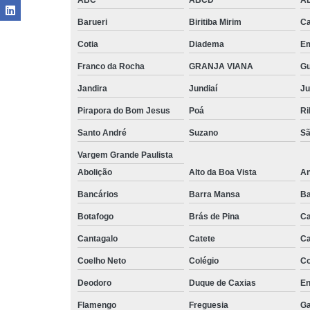
Barueri
Biritiba Mirim
Ca
Cotia
Diadema
E
Franco da Rocha
GRANJA VIANA
G
Jandira
Jundiaí
Ju
Pirapora do Bom Jesus
Poá
Ri
Santo André
Suzano
Sã
Vargem Grande Paulista
Abolição
Alto da Boa Vista
An
Bancários
Barra Mansa
Ba
Botafogo
Brás de Pina
Ca
Cantagalo
Catete
Ca
Coelho Neto
Colégio
C
Deodoro
Duque de Caxias
En
Flamengo
Freguesia
Ga