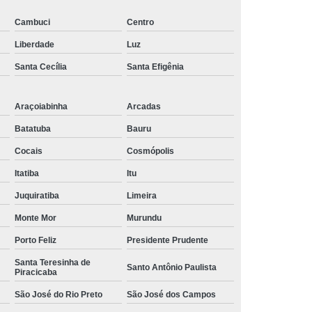
lataforma
Suporte para Monitor Pneumático
Cambuci
Centro
 para Monitor Regulável
Liberdade
Luz
Santa Cecília
Santa Efigênia
Araçoiabinha
Arcadas
Batatuba
Bauru
Cocais
Cosmópolis
Itatiba
Itu
Juquiratiba
Limeira
Monte Mor
Murundu
Porto Feliz
Presidente Prudente
Santa Teresinha de
Santo Antônio Paulista
Piracicaba
São José do Rio Preto
São José dos Campos