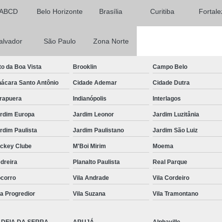
ABCD
Belo Horizonte
Brasília
Curitiba
Fortale
Mobiliário Té
Mobiliário Técnic
alvador
São Paulo
Zona Norte
Mobiliário Técnico de Mon
Mobiliário Técnico 
to da Boa Vista
Brooklin
Campo Belo
Mobiliário T
ácara Santo Antônio
Cidade Ademar
Cidade Dutra
Mobiliário
irapuera
Indianópolis
Interlagos
rdim Europa
Jardim Leonor
Jardim Luzitânia
Mobiliário 
rdim Paulista
Jardim Paulistano
Jardim São Luiz
Mobiliário Téc
ckey Clube
M'Boi Mirim
Moema
Mobiliário Técnico Sal
dreira
Planalto Paulista
Real Parque
Rack de Ti Data Center
corro
Vila Andrade
Vila Cordeiro
Rack Metálico de Ti
Rack T
la Progredior
Vila Suzana
Vila Tramontano
Rack Ti Parede
Rack
Rack Ti Suspenso
Rack 
LDEIA DA SERRA
ARUJÁ
Alphaville