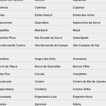
Rack para Servidor 
ieiras
Caierias
Cajamar
Rack para Servidor Torr
mbu
Embu Guaçú
Embu das Artes
Rack Servidor 
uararema
Guarulhos
Itapecerica da Serra
Rack Servidor Refrigerado
quitiba
Mairiporã
Mauá
Rack Data Cente
beirão Pires
Rio Grande da Serra
Salesópolis
o Bernardo Centro
São Bernardo do Campo
São Caetano do Sul
Rack Data Center Estr
Rack Metálico de Data 
chieta
Angra dos Reis
Araruama
Rack Metálico Servido
rra da Tijuca
Barra de Guaratiba
Barros Filho
Rack Servidor Data Cent
bo Frio
Cacuia
Campinho
Régua de 8 Tomada
valcanti
Centro
Centro do Rio de Janeir
Régua de Energia 8 T
opacabana
Cordeiro
Cosme Velho
Régua de Tomadas 2
cantado
Engenheiro Leal
Engenho Novo
Régua de Tomadas 32 Am
leão
Gericinó
Glória