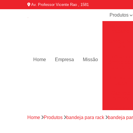
Av. Professor Vicente Rao , 1581
Produtos
Bancada d
trabalho
Bandeja par
rack
Confinamen
Home
Empresa
Missão
térmico par
data center
Escova de
cabos
Gabinete
outdoor
Gabinete
telecom
Home
Produtos
bandeja para rack
bandeja par
Minis data
center