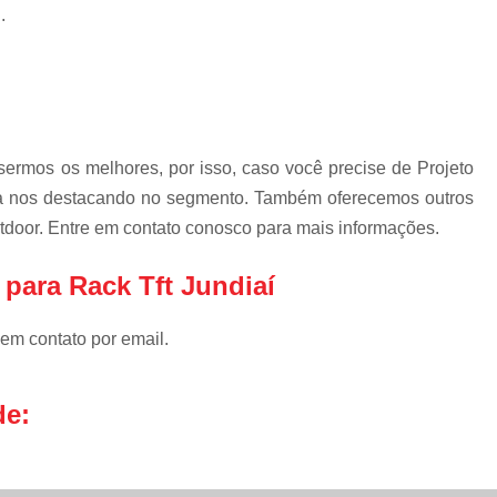
Gabinete Outdoor P
.
Gabinete Outdoo
Gabinete T
Gabinete Teleco
Gabinete Telecom com Vent
ermos os melhores, por isso, caso você precise de Projeto
Gabinete Telecom 
esa nos destacando no segmento. Também oferecemos outros
tdoor. Entre em contato conosco para mais informações.
Gabinete Telecom Out
Gabinete Telecom Parede 
para Rack Tft Jundiaí
Mdc Mini Data Center
 em contato por email.
Mini Data Center para Re
Mini Data Center
de:
Mini Data Center Rack p
Mini Data Center T
Rack Mini Data 