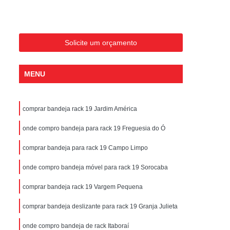
Polegadas
Bandeja Rack Servidor
ntenção Térmica para Data Center
rredor Térmico para Data Center
Solicite um orçamento
ia Energética Térmica para Data Center
MENU
ciência Térmica para Data Center
olução Térmica para Data Center
comprar bandeja rack 19 Jardim América
ico Climatização para Data Center
mico Data Center com Teto Retrátil
onde compro bandeja para rack 19 Freguesia do Ó
mico para Data Center Climatizado
comprar bandeja para rack 19 Campo Limpo
ico para Data Center com Biometria
onde compro bandeja móvel para rack 19 Sorocaba
para Data Center com Porta Automática
comprar bandeja rack 19 Vargem Pequena
 para Data Center com Teto Basculante
comprar bandeja deslizante para rack 19 Granja Julieta
o para Data Center com Teto Retrátil
onde compro bandeja de rack Itaboraí