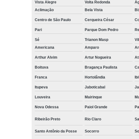
Vista Alegre
Volta Redonda
Ág
Aclimação
Bela Vista
Bi
Centro de São Paulo
Cerqueira César
Co
Pari
Parque Dom Pedro
Re
Sé
Trianon Masp
Vi
Americana
Amparo
Ar
Arthur Alvim
Artur Nogueira
At
Boituva
Bragança Paulista
C
Franca
Hortolândia
Ib
Itupeva
Jaboticabal
Ja
Louveira
Mairinque
M
Nova Odessa
Paiol Grande
Pa
Ribeirão Preto
Rio Claro
Sa
Santo Antônio da Posse
Socorro
So