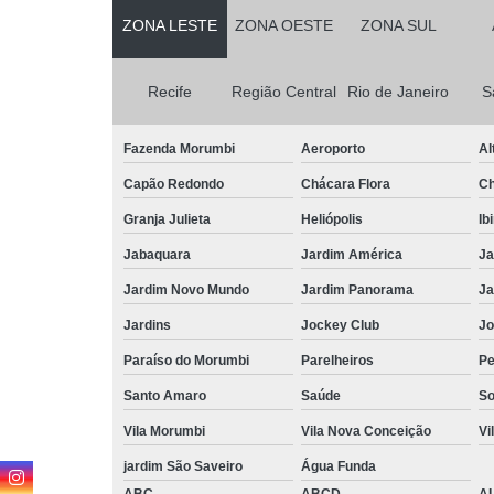
ZONA LESTE
ZONA OESTE
ZONA SUL
Recife
Região Central
Rio de Janeiro
S
Fazenda Morumbi
Aeroporto
Al
Capão Redondo
Chácara Flora
Ch
Granja Julieta
Heliópolis
Ib
Jabaquara
Jardim América
Ja
Jardim Novo Mundo
Jardim Panorama
Ja
Jardins
Jockey Club
Jo
Paraíso do Morumbi
Parelheiros
Pe
Santo Amaro
Saúde
So
Vila Morumbi
Vila Nova Conceição
Vi
jardim São Saveiro
Água Funda
ABC
ABCD
A