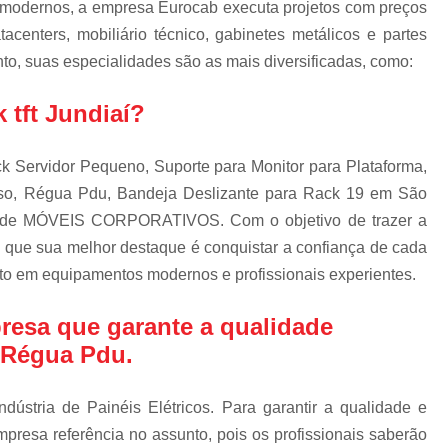
 modernos, a empresa Eurocab executa projetos com preços
Escova d
centers, mobiliário técnico, gabinetes metálicos e partes
Escova de Cab
o, suas especialidades são as mais diversificadas, como:
Escova de Passa
 tft Jundiaí?
Escova 
Escova para Passagem de
k Servidor Pequeno, Suporte para Monitor para Plataforma,
Escova Passa Cabos Bipar
so, Régua Pdu, Bandeja Deslizante para Rack 19 em São
Escova Passa Cabos Inteiri
ea de MÓVEIS CORPORATIVOS. Com o objetivo de trazer a
Escova Passa Cabos Qua
e que sua melhor destaque é conquistar a confiança de cada
nto em equipamentos modernos e profissionais experientes.
Gabinete Outdoo
Gabinete Outdoor com Ref
resa que garante a qualidade
Gabinete Outdoor d
 Régua Pdu.
Gabinete Outdoor 
dústria de Painéis Elétricos. Para garantir a qualidade e
Gabinete Outdoor Mono
presa referência no assunto, pois os profissionais saberão