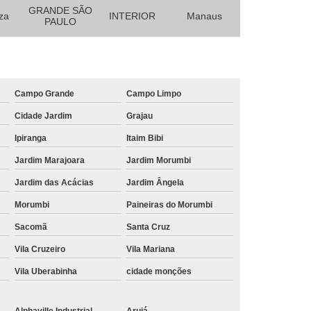
GRANDE SÃO
za
INTERIOR
Manaus
cnico com Regulagem de Altura
PAULO
o com Regulagem Elétrica de Altura
itoramento
Mobiliário Técnico Elevatória
Laboratório
Mobiliário Técnico Noc
Campo Grande
Campo Limpo
écnico para Centro de Controle
Cidade Jardim
Grajau
 Técnico para Monitoramento
Ipiranga
Itaim Bibi
Jardim Marajoara
Jardim Morumbi
Técnico para Sala de Operação
Jardim das Acácias
Jardim Ângela
nico para Salas de Monitoramento
Morumbi
Paineiras do Morumbi
as de Controle
Rack de Metal para Ti
Sacomã
Santa Cruz
Rack de Ti de Metal
Rack de Ti Metálico
Vila Cruzeiro
Vila Mariana
i de Aluminio
Rack Ti Metálico Data Center
Vila Uberabinha
cidade monções
 Ti Parede Metálico
Rack Ti Pequeno
de Parede para Servidor
Rack de Servidor
Alphaville Industrial
Arujá