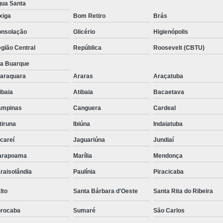
ua Santa
Suporte para Monitor para P
xiga
Bom Retiro
Brás
Suporte
nsolação
Glicério
Higienópolis
gião Central
República
Roosevelt (CBTU)
la Buarque
araquara
Araras
Araçatuba
ibaia
Atibaia
Bacaetava
ampinas
Canguera
Cardeal
itiruna
Ibiúna
Indaiatuba
careí
Jaguariúna
Jundiaí
arapoama
Marília
Mendonça
raisolândia
Paulínia
Piracicaba
lto
Santa Bárbara d'Oeste
Santa Rita do Ribeira
rocaba
Sumaré
São Carlos