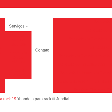
e
Bancada 
Serviços
Bancada de Tr
a
Mesa com
Bancada de Trabalho Ind
ajustes
elétricos
Bancada de T
to
Contato
a
Mesas de
Bancada de Trabalho para A
ajuste
elétrico
Bancada de Trabalho para Ind
Pisos de
Bancada Industrial de Traba
alta vazão
Bandeja de Rack
Bandeja 
Bandeja Fixa para R
Bandeja para Rac
a rack 19
bandeja para rack tft Jundiaí
Bandeja para Rack Tft