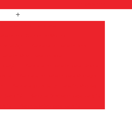
(11) 94515-1114
de Trabalho com Luminaria
abalho com Suporte de Monitor
ustrial Aço
Bancada de Trabalho Inox
rabalho Movel para Industria
utomação
Bancada de Trabalho para Fábrica
ústria
Bancada de Trabalho para Montagem
lho
Bancada Industrial de Trabalho Modular
de Rack 19
Bandeja Deslizante para Rack 19
ack 19
Bandeja Móvel para Rack 19
k 19
Bandeja para Rack Servidor
Bandeja Rack
Bandeja Rack 19