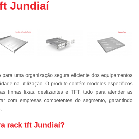
t Jundiaí
Bandeja Rack 19 
Confinamento Co
Confinamento Co
Confinamento Eficiênc
Confinamento Efi
Confinamento S
Confinamento Térm
nte para uma organização segura eficiente dos equipamentos
Confinamento Tér
idade na utilização. O produto contém modelos específicos
Confinamento Tér
s linhas fixas, deslizantes e TFT, tudo para atender as
a
Confinamento Térm
ntar com empresas competentes do segmento, garantindo
.
Confinamento Térmico 
Confinamento Térmico
 rack tft Jundiaí?
Confinamento Térmic