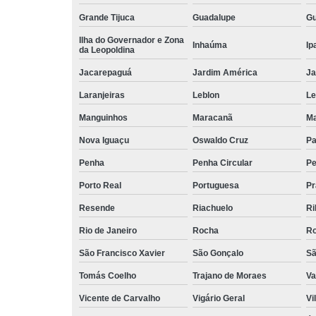
Grande Tijuca
Guadalupe
Gu
Ilha do Governador e Zona
Inhaúma
Ip
da Leopoldina
Jacarepaguá
Jardim América
Ja
Laranjeiras
Leblon
L
Manguinhos
Maracanã
Ma
Nova Iguaçu
Oswaldo Cruz
Pa
Penha
Penha Circular
Pe
Porto Real
Portuguesa
Pr
Resende
Riachuelo
Ri
Rio de Janeiro
Rocha
Ro
São Francisco Xavier
São Gonçalo
Sã
Tomás Coelho
Trajano de Moraes
Va
Vicente de Carvalho
Vigário Geral
Vi