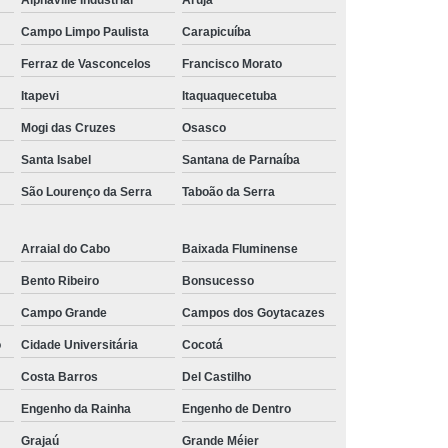
24u
Rack para Servidor de Parede
Campo Limpo Paulista
Carapicuíba
e
Rack Servidor
Rack Servidor 24u
Ferraz de Vasconcelos
Francisco Morato
Parede
Rack Servidor Pequeno
Itapevi
Itaquaquecetuba
Data Center Rack
Data Center Rack Metálico
Mogi das Cruzes
Osasco
r 19
Rack Data Center Aluminio
Santa Isabel
Santana de Parnaíba
São Lourenço da Serra
Taboão da Serra
utura Aluminio
Rack de Data Center
Center
Rack Metálico para Data Center
Arraial do Cabo
Baixada Fluminense
r Data Center
Rack para Data Center
Bento Ribeiro
Bonsucesso
er
Rack Software Data Center Metálico
Campo Grande
Campos dos Goytacazes
s
Régua de 8 Tomadas para Rack
o
Cidade Universitária
Cocotá
omadas
Régua de Tomada Gerenciável
Costa Barros
Del Castilho
0 Amperes
Régua de Tomadas 20a
Engenho da Rainha
Engenho de Dentro
peres
Régua de Tomadas com Disjuntor
Grajaú
Grande Méier