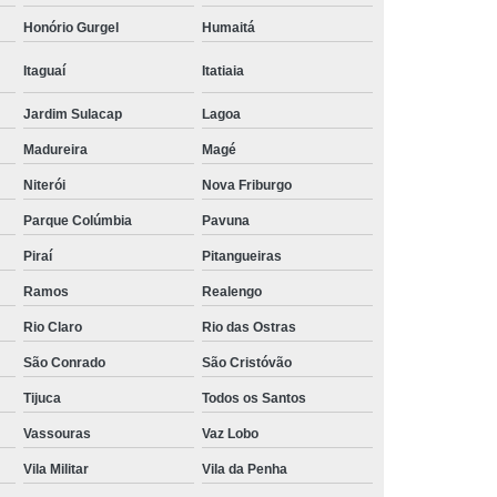
tensão
Régua de Tomadas para Rack 20a
Honório Gurgel
Humaitá
adas para Rack com Disjuntor
Itaguaí
Itatiaia
ofissional
Pdu Régua de Tomadas
Jardim Sulacap
Lagoa
Internacional
Régua Pdu 8 Tomadas
Madureira
Magé
Régua Pdu Lcd
Régua Pdu Lcd Iec320 C19
Niterói
Nova Friburgo
a Tomada Pdu
Régua Tomada Pdu com Lcd
Parque Colúmbia
Pavuna
 Lcd
Régua Tomada Pdu Iec320 C13
Piraí
Pitangueiras
stavel
Suporte para Monitor Articulável
Ramos
Realengo
Duplo
Suporte para Monitor Mecanico
Rio Claro
Rio das Ostras
para Monitor Padrão Vesa
São Conrado
São Cristóvão
nitor para Mobiliario Corporativo
Tijuca
Todos os Santos
nitor para Mobiliario Operacional
Vassouras
Vaz Lobo
Vila Militar
Vila da Penha
liario Tecnico
Suporte para Monitor para Noc