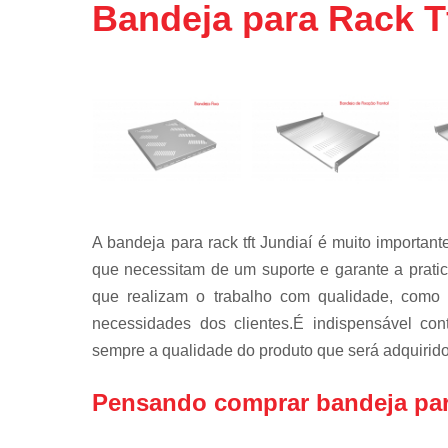
Bandeja para Rack Tf
Mobiliário
técnico
Rack de ti
Rack para
servidor
Racks para
data center
Régua de
tomadas
A bandeja para rack tft Jundiaí é muito importa
Régua pdu
que necessitam de um suporte e garante a pratic
que realizam o trabalho com qualidade, como a
Suporte par
monitor
necessidades dos clientes.É indispensável co
sempre a qualidade do produto que será adquirido
Pensando comprar bandeja para