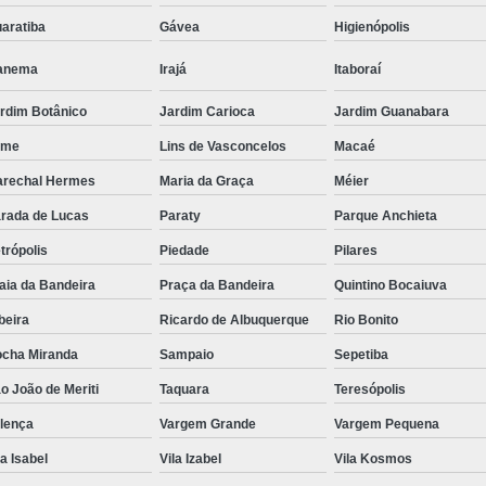
Régua de Tomadas para Ex
aratiba
Gávea
Higienópolis
Régua de Tom
anema
Irajá
Itaboraí
Régua de Tomadas Pr
rdim Botânico
Jardim Carioca
Jardim Guanabara
Pdu Régua de Tomadas 
eme
Lins de Vasconcelos
Macaé
Régua Pdu Gerenciável
rechal Hermes
Maria da Graça
Méier
Régua Pdu Nacional
Régu
rada de Lucas
Paraty
Parque Anchieta
Régua Tomada Pdu de
trópolis
Piedade
Pilares
Suporte para Monitor Aju
aia da Bandeira
Praça da Bandeira
Quintino Bocaiuva
Suporte para Monitor 
beira
Ricardo de Albuquerque
Rio Bonito
Suporte 
cha Miranda
Sampaio
Sepetiba
Suporte para Mo
o João de Meriti
Taquara
Teresópolis
Suporte para Mo
lença
Vargem Grande
Vargem Pequena
la Isabel
Vila Izabel
Vila Kosmos
Suporte para Monitor para Mobi