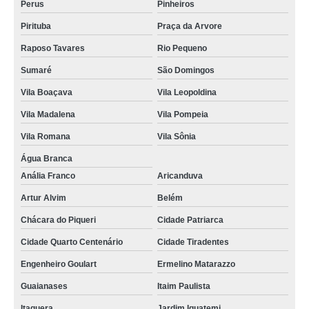
Perus
Pinheiros
Pirituba
Praça da Arvore
Raposo Tavares
Rio Pequeno
Sumaré
São Domingos
Vila Boaçava
Vila Leopoldina
Vila Madalena
Vila Pompeia
Vila Romana
Vila Sônia
Água Branca
Anália Franco
Aricanduva
Artur Alvim
Belém
Chácara do Piqueri
Cidade Patriarca
Cidade Quarto Centenário
Cidade Tiradentes
Engenheiro Goulart
Ermelino Matarazzo
Guaianases
Itaim Paulista
Itaquera
Jardim Iguatemi