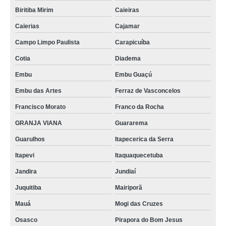
Biritiba Mirim
Caieiras
Caierias
Cajamar
Campo Limpo Paulista
Carapicuíba
Cotia
Diadema
Embu
Embu Guaçú
Embu das Artes
Ferraz de Vasconcelos
Francisco Morato
Franco da Rocha
GRANJA VIANA
Guararema
Guarulhos
Itapecerica da Serra
Itapevi
Itaquaquecetuba
Jandira
Jundiaí
Juquitiba
Mairiporã
Mauá
Mogi das Cruzes
Osasco
Pirapora do Bom Jesus