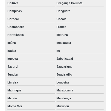
Boituva
Bragança Paulista
Campinas
Canguera
Cardeal
Cocais
Cosmópolis
Franca
Hortolândia
Ibitiruna
Ibiúna
Indaiatuba
Itatiba
Itu
Itupeva
Jaboticabal
Jacareí
Jaguariúna
Jundiaí
Juquiratiba
Limeira
Louveira
Mairinque
Marapoama
Marília
Mendonça
Monte Mor
Murundu