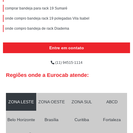
comprar bandeja para rack 19 Sumaré
onde compro bandeja rack 19 polegadas Vila Isabel
onde compro bandeja de rack Diadema
Entre em contato
(11) 94515-1114
Regiões onde a Eurocab atende:
ZONA LESTE
ZONA OESTE
ZONA SUL
ABCD
Belo Horizonte
Brasília
Curitiba
Fortaleza