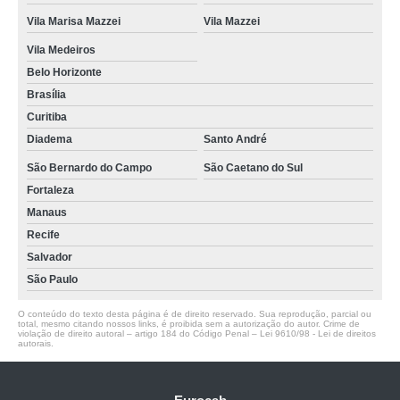
Vila Marisa Mazzei
Vila Mazzei
Vila Medeiros
Belo Horizonte
Brasília
Curitiba
Diadema
Santo André
São Bernardo do Campo
São Caetano do Sul
Fortaleza
Manaus
Recife
Salvador
São Paulo
O conteúdo do texto desta página é de direito reservado. Sua reprodução, parcial ou
total, mesmo citando nossos links, é proibida sem a autorização do autor. Crime de
violação de direito autoral – artigo 184 do Código Penal –
Lei 9610/98 - Lei de direitos
autorais
.