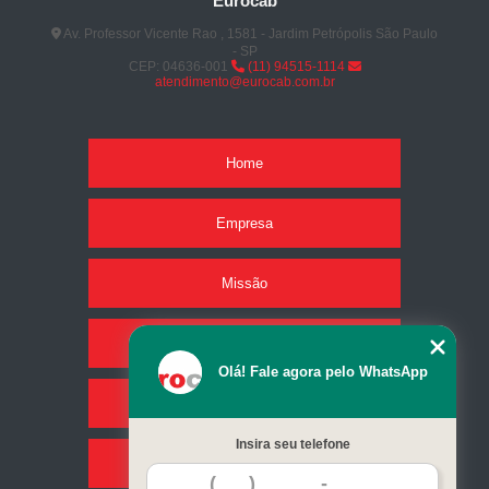
Eurocab
Av. Professor Vicente Rao , 1581 - Jardim Petrópolis São Paulo
- SP
CEP: 04636-001
(11) 94515-1114
atendimento@eurocab.com.br
Home
Empresa
Missão
Produtos
Olá! Fale agora pelo WhatsApp
Serviços
Insira seu telefone
Contato