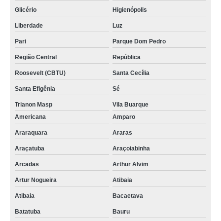
Glicério
Higienópolis
Liberdade
Luz
Pari
Parque Dom Pedro
Região Central
República
Roosevelt (CBTU)
Santa Cecília
Santa Efigênia
Sé
Trianon Masp
Vila Buarque
Americana
Amparo
Araraquara
Araras
Araçatuba
Araçoiabinha
Arcadas
Arthur Alvim
Artur Nogueira
Atibaia
Atibaia
Bacaetava
Batatuba
Bauru