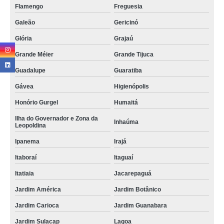
Flamengo
Freguesia
Galeão
Gericinó
Glória
Grajaú
Grande Méier
Grande Tijuca
Guadalupe
Guaratiba
Gávea
Higienópolis
Honório Gurgel
Humaitá
Ilha do Governador e Zona da
Inhaúma
Leopoldina
Ipanema
Irajá
Itaboraí
Itaguaí
Itatiaia
Jacarepaguá
Jardim América
Jardim Botânico
Jardim Carioca
Jardim Guanabara
Jardim Sulacap
Lagoa