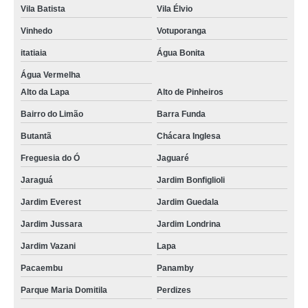
Vila Batista
Vila Élvio
Vinhedo
Votuporanga
itatiaia
Água Bonita
Água Vermelha
Alto da Lapa
Alto de Pinheiros
Bairro do Limão
Barra Funda
Butantã
Chácara Inglesa
Freguesia do Ó
Jaguaré
Jaraguá
Jardim Bonfiglioli
Jardim Everest
Jardim Guedala
Jardim Jussara
Jardim Londrina
Jardim Vazani
Lapa
Pacaembu
Panamby
Parque Maria Domitila
Perdizes