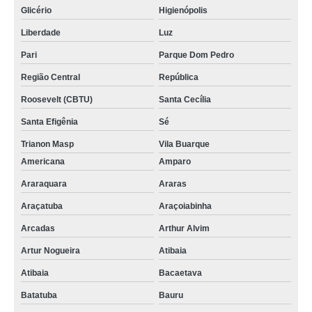
Glicério
Higienópolis
Liberdade
Luz
Pari
Parque Dom Pedro
Região Central
República
Roosevelt (CBTU)
Santa Cecília
Santa Efigênia
Sé
Trianon Masp
Vila Buarque
Americana
Amparo
Araraquara
Araras
Araçatuba
Araçoiabinha
Arcadas
Arthur Alvim
Artur Nogueira
Atibaia
Atibaia
Bacaetava
Batatuba
Bauru