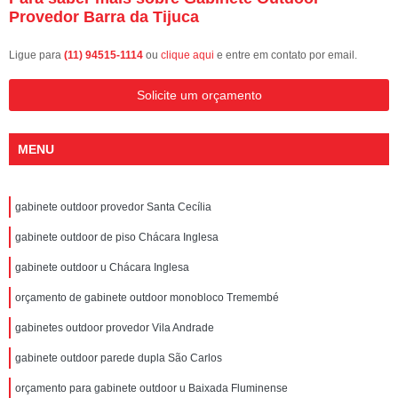
Provedor Barra da Tijuca
Ligue para
(11) 94515-1114
ou
clique aqui
e entre em contato por email.
Solicite um orçamento
MENU
gabinete outdoor provedor Santa Cecília
gabinete outdoor de piso Chácara Inglesa
gabinete outdoor u Chácara Inglesa
orçamento de gabinete outdoor monobloco Tremembé
gabinetes outdoor provedor Vila Andrade
gabinete outdoor parede dupla São Carlos
orçamento para gabinete outdoor u Baixada Fluminense