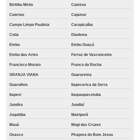
Biritiba Mirim
Caieiras
Caierias
Cajamar
Campo Limpo Paulista
Carapicuíba
Cotia
Diadema
Embu
Embu Guaçú
Embu das Artes
Ferraz de Vasconcelos
Francisco Morato
Franco da Rocha
GRANJA VIANA
Guararema
Guarulhos
Itapecerica da Serra
Itapevi
Itaquaquecetuba
Jandira
Jundiaí
Juquitiba
Mairiporã
Mauá
Mogi das Cruzes
Osasco
Pirapora do Bom Jesus