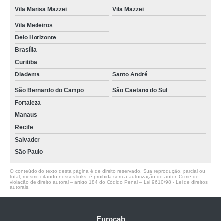
Vila Marisa Mazzei
Vila Mazzei
Vila Medeiros
Belo Horizonte
Brasília
Curitiba
Diadema
Santo André
São Bernardo do Campo
São Caetano do Sul
Fortaleza
Manaus
Recife
Salvador
São Paulo
O conteúdo do texto desta página é de direito reservado. Sua reprodução, parcial ou
total, mesmo citando nossos links, é proibida sem a autorização do autor. Crime de
violação de direito autoral – artigo 184 do Código Penal –
Lei 9610/98 - Lei de direitos
autorais
.
Eurocab