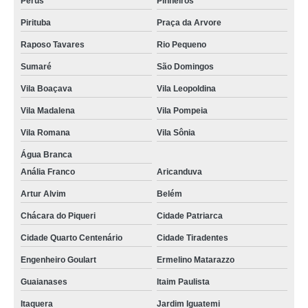
Perus
Pinheiros
Pirituba
Praça da Arvore
Raposo Tavares
Rio Pequeno
Sumaré
São Domingos
Vila Boaçava
Vila Leopoldina
Vila Madalena
Vila Pompeia
Vila Romana
Vila Sônia
Água Branca
Anália Franco
Aricanduva
Artur Alvim
Belém
Chácara do Piqueri
Cidade Patriarca
Cidade Quarto Centenário
Cidade Tiradentes
Engenheiro Goulart
Ermelino Matarazzo
Guaianases
Itaim Paulista
Itaquera
Jardim Iguatemi