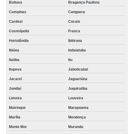
Boituva
Bragança Paulista
Campinas
Canguera
Cardeal
Cocais
Cosmópolis
Franca
Hortolândia
Ibitiruna
Ibiúna
Indaiatuba
Itatiba
Itu
Itupeva
Jaboticabal
Jacareí
Jaguariúna
Jundiaí
Juquiratiba
Limeira
Louveira
Mairinque
Marapoama
Marília
Mendonça
Monte Mor
Murundu