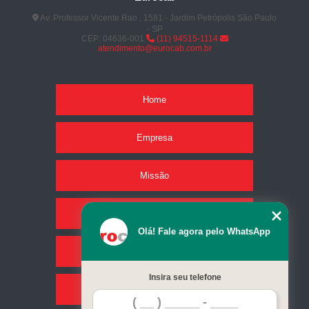
Av. Professor Vicente Rao , 1581 - Jardim Petrópolis São Paulo
- SP
CEP: 04636-001
(11) 94515-1114
atendimento@eurocab.com.br
Home
Empresa
Missão
Produtos
Olá! Fale agora pelo WhatsApp
Serviços
Insira seu telefone
Contato