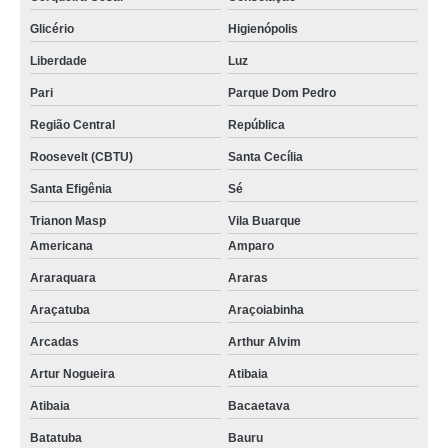
Glicério
Higienópolis
Liberdade
Luz
Pari
Parque Dom Pedro
Região Central
República
Roosevelt (CBTU)
Santa Cecília
Santa Efigênia
Sé
Trianon Masp
Vila Buarque
Americana
Amparo
Araraquara
Araras
Araçatuba
Araçoiabinha
Arcadas
Arthur Alvim
Artur Nogueira
Atibaia
Atibaia
Bacaetava
Batatuba
Bauru