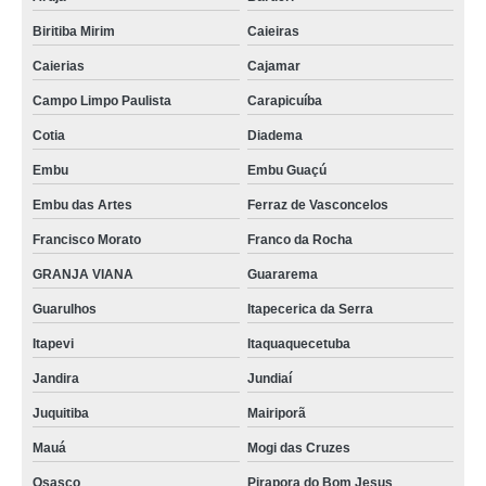
Biritiba Mirim
Caieiras
Caierias
Cajamar
Campo Limpo Paulista
Carapicuíba
Cotia
Diadema
Embu
Embu Guaçú
Embu das Artes
Ferraz de Vasconcelos
Francisco Morato
Franco da Rocha
GRANJA VIANA
Guararema
Guarulhos
Itapecerica da Serra
Itapevi
Itaquaquecetuba
Jandira
Jundiaí
Juquitiba
Mairiporã
Mauá
Mogi das Cruzes
Osasco
Pirapora do Bom Jesus