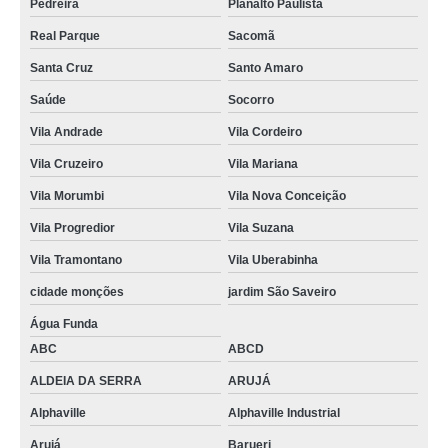
Pedreira
Planalto Paulista
Real Parque
Sacomã
Santa Cruz
Santo Amaro
Saúde
Socorro
Vila Andrade
Vila Cordeiro
Vila Cruzeiro
Vila Mariana
Vila Morumbi
Vila Nova Conceição
Vila Progredior
Vila Suzana
Vila Tramontano
Vila Uberabinha
cidade monções
jardim São Saveiro
Água Funda
ABC
ABCD
ALDEIA DA SERRA
ARUJÁ
Alphaville
Alphaville Industrial
Arujá
Barueri