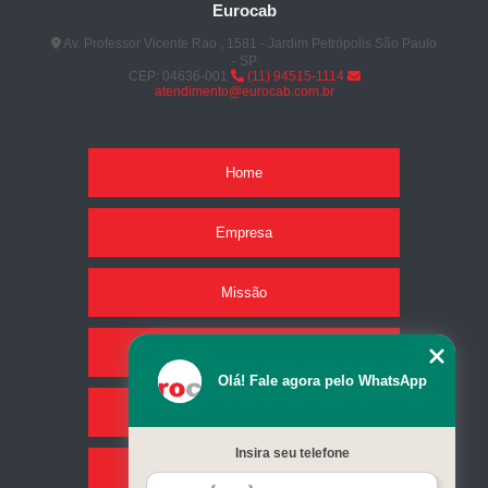
Eurocab
Av. Professor Vicente Rao , 1581 - Jardim Petrópolis São Paulo
- SP
CEP: 04636-001
(11) 94515-1114
atendimento@eurocab.com.br
Home
Empresa
Missão
Produtos
Olá! Fale agora pelo WhatsApp
Serviços
Insira seu telefone
Contato