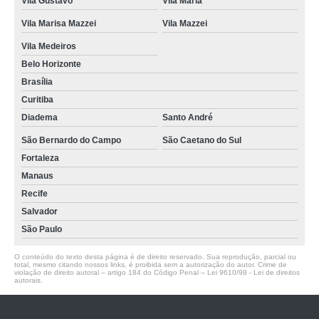
Vila Gustavo
Vila Maria
Vila Marisa Mazzei
Vila Mazzei
Vila Medeiros
Belo Horizonte
Brasília
Curitiba
Diadema
Santo André
São Bernardo do Campo
São Caetano do Sul
Fortaleza
Manaus
Recife
Salvador
São Paulo
O conteúdo do texto desta página é de direito reservado. Sua reprodução, parcial ou
total, mesmo citando nossos links, é proibida sem a autorização do autor. Crime de
violação de direito autoral – artigo 184 do Código Penal –
Lei 9610/98 - Lei de direitos
autorais
.