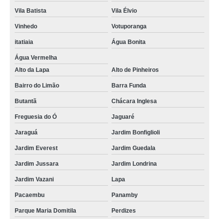
Vila Batista
Vila Élvio
Vinhedo
Votuporanga
itatiaia
Água Bonita
Água Vermelha
Alto da Lapa
Alto de Pinheiros
Bairro do Limão
Barra Funda
Butantã
Chácara Inglesa
Freguesia do Ó
Jaguaré
Jaraguá
Jardim Bonfiglioli
Jardim Everest
Jardim Guedala
Jardim Jussara
Jardim Londrina
Jardim Vazani
Lapa
Pacaembu
Panamby
Parque Maria Domitila
Perdizes