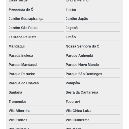
Casa Verde
Chora Menino
Freguesia do Ó
Imirim
Jardim Guarapiranga
Jardim Japão
Jardim São Paulo
Jaçanã
Lauzane Paulista
Limão
Mandaqui
Nossa Senhora do Ó
Parada Inglesa
Parque Anhembi
Parque Mandaqui
Parque Novo Mundo
Parque Peruche
Parque São Domingos
Parque do Chaves
Pompéia
Santana
Serra da Cantareira
Tremembé
Tucuruvi
Vila Albertina
Vila Chica Luíza
Vila Endres
Vila Guilherme