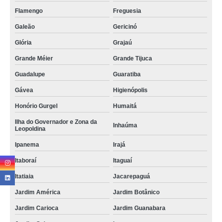
Flamengo
Freguesia
Galeão
Gericinó
Glória
Grajaú
Grande Méier
Grande Tijuca
Guadalupe
Guaratiba
Gávea
Higienópolis
Honório Gurgel
Humaitá
Ilha do Governador e Zona da
Inhaúma
Leopoldina
Ipanema
Irajá
Itaboraí
Itaguaí
Itatiaia
Jacarepaguá
Jardim América
Jardim Botânico
Jardim Carioca
Jardim Guanabara