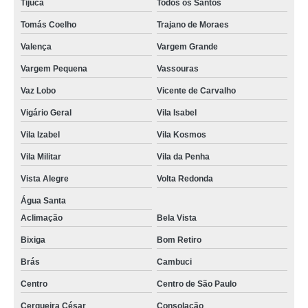
Tijuca
Todos os Santos
Tomás Coelho
Trajano de Moraes
Valença
Vargem Grande
Vargem Pequena
Vassouras
Vaz Lobo
Vicente de Carvalho
Vigário Geral
Vila Isabel
Vila Izabel
Vila Kosmos
Vila Militar
Vila da Penha
Vista Alegre
Volta Redonda
Água Santa
Aclimação
Bela Vista
Bixiga
Bom Retiro
Brás
Cambuci
Centro
Centro de São Paulo
Cerqueira César
Consolação