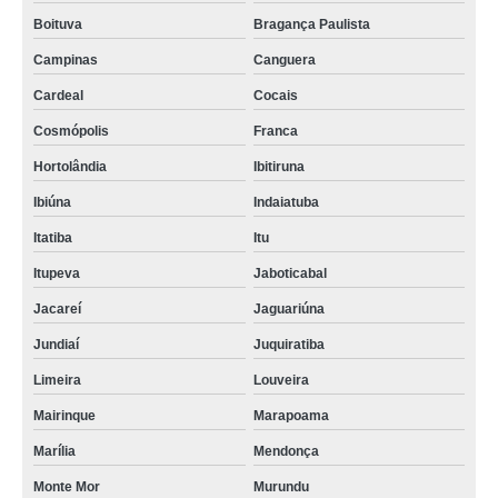
Boituva
Bragança Paulista
Campinas
Canguera
Cardeal
Cocais
Cosmópolis
Franca
Hortolândia
Ibitiruna
Ibiúna
Indaiatuba
Itatiba
Itu
Itupeva
Jaboticabal
Jacareí
Jaguariúna
Jundiaí
Juquiratiba
Limeira
Louveira
Mairinque
Marapoama
Marília
Mendonça
Monte Mor
Murundu