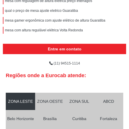
mesa com regulagem de altura elétrica preço Interlagos
qual o preço de mesa ajuste eletrico Guaratiba
mesa gamer ergonômica com ajuste elétrico de altura Guaratiba
mesa com altura regulável elétrica Volta Redonda
Entre em contato
(11) 94515-1114
Regiões onde a Eurocab atende:
ZONA LESTE
ZONA OESTE
ZONA SUL
ABCD
Belo Horizonte
Brasília
Curitiba
Fortaleza