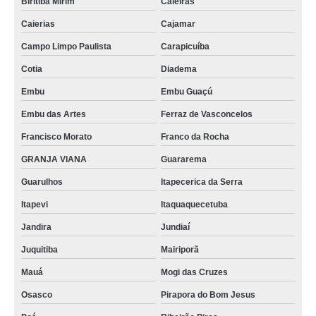
Biritiba Mirim
Caieiras
Caierias
Cajamar
Campo Limpo Paulista
Carapicuíba
Cotia
Diadema
Embu
Embu Guaçú
Embu das Artes
Ferraz de Vasconcelos
Francisco Morato
Franco da Rocha
GRANJA VIANA
Guararema
Guarulhos
Itapecerica da Serra
Itapevi
Itaquaquecetuba
Jandira
Jundiaí
Juquitiba
Mairiporã
Mauá
Mogi das Cruzes
Osasco
Pirapora do Bom Jesus