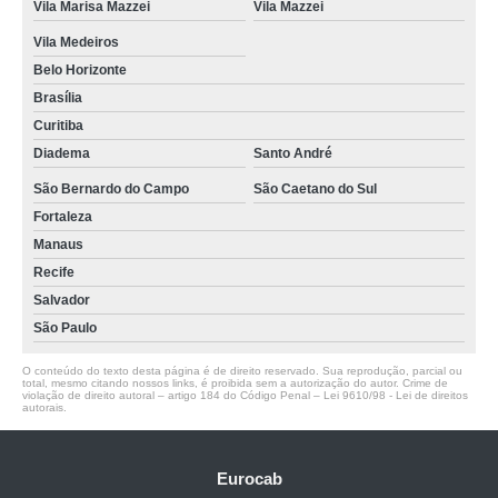
Vila Marisa Mazzei
Vila Mazzei
Vila Medeiros
Belo Horizonte
Brasília
Curitiba
Diadema
Santo André
São Bernardo do Campo
São Caetano do Sul
Fortaleza
Manaus
Recife
Salvador
São Paulo
O conteúdo do texto desta página é de direito reservado. Sua reprodução, parcial ou
total, mesmo citando nossos links, é proibida sem a autorização do autor. Crime de
violação de direito autoral – artigo 184 do Código Penal –
Lei 9610/98 - Lei de direitos
autorais
.
Eurocab