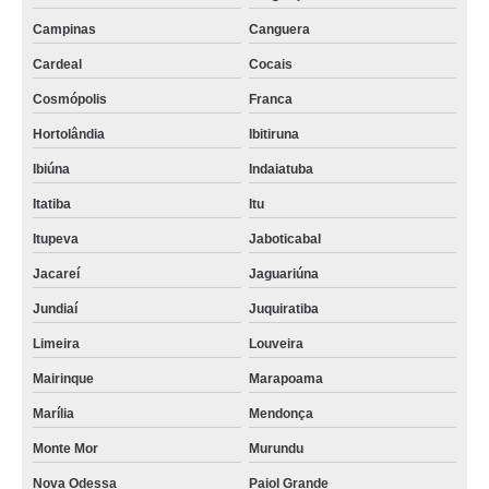
Campinas
Canguera
Cardeal
Cocais
Cosmópolis
Franca
Hortolândia
Ibitiruna
Ibiúna
Indaiatuba
Itatiba
Itu
Itupeva
Jaboticabal
Jacareí
Jaguariúna
Jundiaí
Juquiratiba
Limeira
Louveira
Mairinque
Marapoama
Marília
Mendonça
Monte Mor
Murundu
Nova Odessa
Paiol Grande