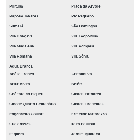
Pirituba
Praça da Arvore
Raposo Tavares
Rio Pequeno
Sumaré
São Domingos
Vila Boaçava
Vila Leopoldina
Vila Madalena
Vila Pompeia
Vila Romana
Vila Sônia
Água Branca
Anália Franco
Aricanduva
Artur Alvim
Belém
Chácara do Piqueri
Cidade Patriarca
Cidade Quarto Centenário
Cidade Tiradentes
Engenheiro Goulart
Ermelino Matarazzo
Guaianases
Itaim Paulista
Itaquera
Jardim Iguatemi