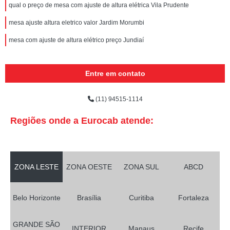
qual o preço de mesa com ajuste de altura elétrica Vila Prudente
mesa ajuste altura eletrico valor Jardim Morumbi
mesa com ajuste de altura elétrico preço Jundiaí
Entre em contato
(11) 94515-1114
Regiões onde a Eurocab atende:
ZONA LESTE
ZONA OESTE
ZONA SUL
ABCD
Belo Horizonte
Brasília
Curitiba
Fortaleza
GRANDE SÃO
INTERIOR
Manaus
Recife