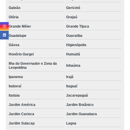
Galeão
Gericinó
Glória
Grajaú
Grande Méier
Grande Tijuca
Guadalupe
Guaratiba
Gávea
Higienópolis
Honório Gurgel
Humaitá
Ilha do Governador e Zona da
Inhaúma
Leopoldina
Ipanema
Irajá
Itaboraí
Itaguaí
Itatiaia
Jacarepaguá
Jardim América
Jardim Botânico
Jardim Carioca
Jardim Guanabara
Jardim Sulacap
Lagoa