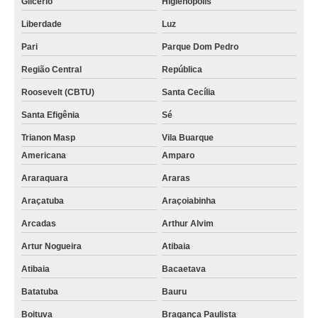
Glicério
Higienópolis
Liberdade
Luz
Pari
Parque Dom Pedro
Região Central
República
Roosevelt (CBTU)
Santa Cecília
Santa Efigênia
Sé
Trianon Masp
Vila Buarque
Americana
Amparo
Araraquara
Araras
Araçatuba
Araçoiabinha
Arcadas
Arthur Alvim
Artur Nogueira
Atibaia
Atibaia
Bacaetava
Batatuba
Bauru
Boituva
Bragança Paulista