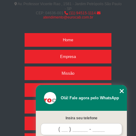
Av. Professor Vicente Rao , 1581 - Jardim Petrópolis São Paulo
- SP
CEP: 04636-001
(11) 94515-1114
atendimento@eurocab.com.br
Home
Empresa
Missão
Produtos
Olá! Fale agora pelo WhatsApp
Serviços
Insira seu telefone
Contato