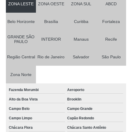
ZONA LESTE
ZONA OESTE
ZONA SUL
ABCD
Belo Horizonte
Brasília
Curitiba
Fortaleza
GRANDE SÃO
INTERIOR
Manaus
Recife
PAULO
Região Central
Rio de Janeiro
Salvador
São Paulo
Zona Norte
Fazenda Morumbi
Aeroporto
Alto da Boa Vista
Brooklin
Campo Belo
Campo Grande
Campo Limpo
Capão Redondo
Chácara Flora
Chácara Santo Antônio