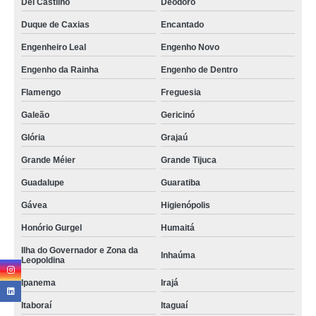
Del Castilho
Deodoro
Duque de Caxias
Encantado
Engenheiro Leal
Engenho Novo
Engenho da Rainha
Engenho de Dentro
Flamengo
Freguesia
Galeão
Gericinó
Glória
Grajaú
Grande Méier
Grande Tijuca
Guadalupe
Guaratiba
Gávea
Higienópolis
Honório Gurgel
Humaitá
Ilha do Governador e Zona da
Inhaúma
Leopoldina
Ipanema
Irajá
Itaboraí
Itaguaí