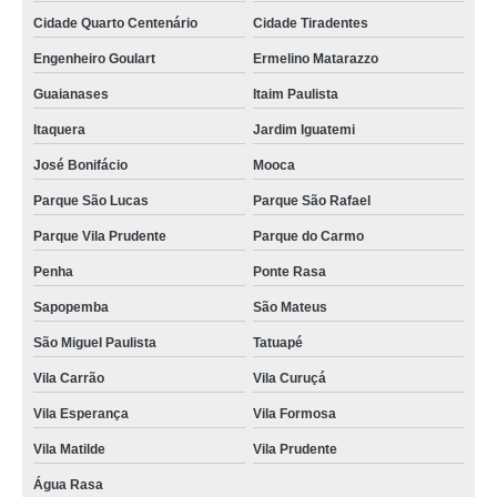
Cidade Quarto Centenário
Cidade Tiradentes
Engenheiro Goulart
Ermelino Matarazzo
Guaianases
Itaim Paulista
Itaquera
Jardim Iguatemi
José Bonifácio
Mooca
Parque São Lucas
Parque São Rafael
Parque Vila Prudente
Parque do Carmo
Penha
Ponte Rasa
Sapopemba
São Mateus
São Miguel Paulista
Tatuapé
Vila Carrão
Vila Curuçá
Vila Esperança
Vila Formosa
Vila Matilde
Vila Prudente
Água Rasa