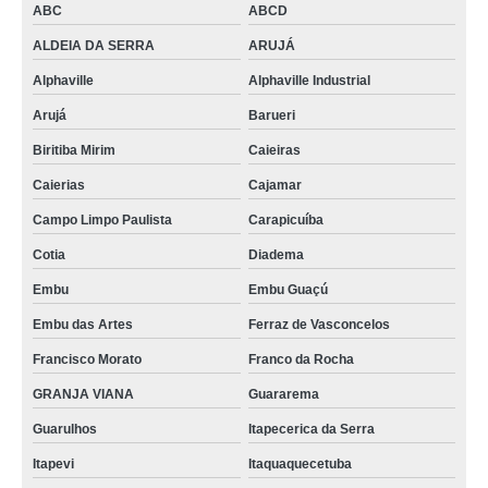
ABC
ABCD
ALDEIA DA SERRA
ARUJÁ
Alphaville
Alphaville Industrial
Arujá
Barueri
Biritiba Mirim
Caieiras
Caierias
Cajamar
Campo Limpo Paulista
Carapicuíba
Cotia
Diadema
Embu
Embu Guaçú
Embu das Artes
Ferraz de Vasconcelos
Francisco Morato
Franco da Rocha
GRANJA VIANA
Guararema
Guarulhos
Itapecerica da Serra
Itapevi
Itaquaquecetuba