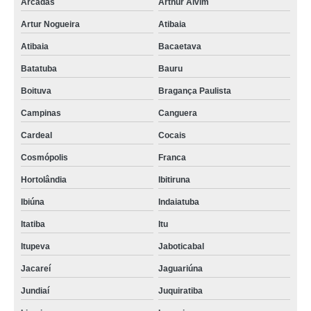
Arcadas
Arthur Alvim
Artur Nogueira
Atibaia
Atibaia
Bacaetava
Batatuba
Bauru
Boituva
Bragança Paulista
Campinas
Canguera
Cardeal
Cocais
Cosmópolis
Franca
Hortolândia
Ibitiruna
Ibiúna
Indaiatuba
Itatiba
Itu
Itupeva
Jaboticabal
Jacareí
Jaguariúna
Jundiaí
Juquiratiba