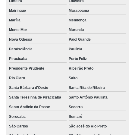
Limeira
Louveira
Mairinque
Marapoama
Marília
Mendonça
Monte Mor
Murundu
Nova Odessa
Paiol Grande
Paraisolândia
Paulínia
Piracicaba
Porto Feliz
Presidente Prudente
Ribeirão Preto
Rio Claro
Salto
Santa Bárbara d'Oeste
Santa Rita do Ribeira
Santa Teresinha de Piracicaba
Santo Antônio Paulista
Santo Antônio da Posse
Socorro
Sorocaba
Sumaré
São Carlos
São José do Rio Preto