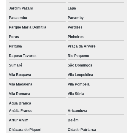
Jardim Vazani
Lapa
Pacaembu
Panamby
Parque Maria Domitila
Perdizes
Perus
Pinheiros
Pirituba
Praça da Arvore
Raposo Tavares
Rio Pequeno
Sumaré
São Domingos
Vila Boaçava
Vila Leopoldina
Vila Madalena
Vila Pompeia
Vila Romana
Vila Sônia
Água Branca
Anália Franco
Aricanduva
Artur Alvim
Belém
Chácara do Piqueri
Cidade Patriarca