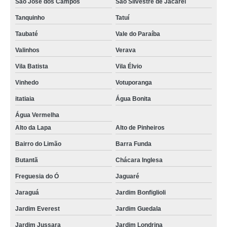
São José dos Campos
São Silvestre de Jacarei
Tanquinho
Tatuí
Taubaté
Vale do Paraíba
Valinhos
Verava
Vila Batista
Vila Élvio
Vinhedo
Votuporanga
itatiaia
Água Bonita
Água Vermelha
Alto da Lapa
Alto de Pinheiros
Bairro do Limão
Barra Funda
Butantã
Chácara Inglesa
Freguesia do Ó
Jaguaré
Jaraguá
Jardim Bonfiglioli
Jardim Everest
Jardim Guedala
Jardim Jussara
Jardim Londrina