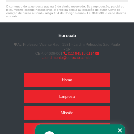
O conteúdo do texto desta página é de direito reservado. Sua reprodução, parcial ou
total, mesmo citando nossos links, é proibida sem a autorização do autor. Crime de
violação de direito autoral – artigo 184 do Código Penal –
Lei 9610/98 - Lei de direitos
autorais
.
Eurocab
Av. Professor Vicente Rao , 1581 - Jardim Petrópolis São Paulo
- SP
CEP: 04636-001
(11) 94515-1114
atendimento@eurocab.com.br
Home
Empresa
Missão
Produtos