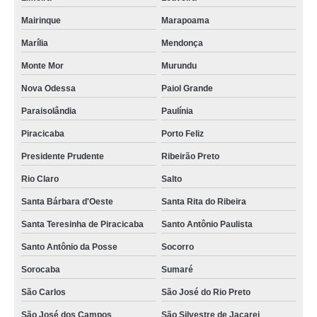
Mairinque
Marapoama
Marília
Mendonça
Monte Mor
Murundu
Nova Odessa
Paiol Grande
Paraisolândia
Paulínia
Piracicaba
Porto Feliz
Presidente Prudente
Ribeirão Preto
Rio Claro
Salto
Santa Bárbara d'Oeste
Santa Rita do Ribeira
Santa Teresinha de Piracicaba
Santo Antônio Paulista
Santo Antônio da Posse
Socorro
Sorocaba
Sumaré
São Carlos
São José do Rio Preto
São José dos Campos
São Silvestre de Jacarei