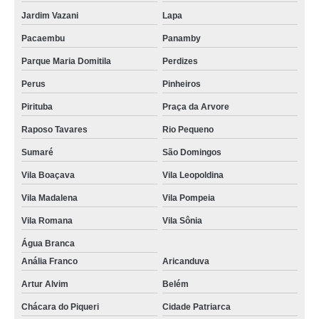
Jardim Vazani
Lapa
Pacaembu
Panamby
Parque Maria Domitila
Perdizes
Perus
Pinheiros
Pirituba
Praça da Arvore
Raposo Tavares
Rio Pequeno
Sumaré
São Domingos
Vila Boaçava
Vila Leopoldina
Vila Madalena
Vila Pompeia
Vila Romana
Vila Sônia
Água Branca
Anália Franco
Aricanduva
Artur Alvim
Belém
Chácara do Piqueri
Cidade Patriarca