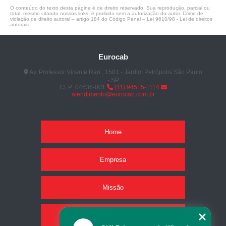
O conteúdo do texto desta página é de direito reservado. Sua reprodução, parcial ou
total, mesmo citando nossos links, é proibida sem a autorização do autor. Crime de
violação de direito autoral – artigo 184 do Código Penal –
Lei 9610/98 - Lei de direitos
autorais
.
Eurocab
Av. Professor Vicente Rao , 1581 - Jardim Petrópolis São Paulo
- SP
CEP: 04636-001
(11) 94515-1114
atendimento@eurocab.com.br
Home
Empresa
Missão
Produtos