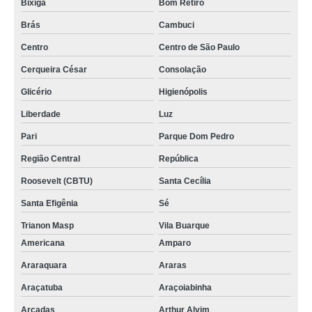
Bixiga
Bom Retiro
Brás
Cambuci
Centro
Centro de São Paulo
Cerqueira César
Consolação
Glicério
Higienópolis
Liberdade
Luz
Pari
Parque Dom Pedro
Região Central
República
Roosevelt (CBTU)
Santa Cecília
Santa Efigênia
Sé
Trianon Masp
Vila Buarque
Americana
Amparo
Araraquara
Araras
Araçatuba
Araçoiabinha
Arcadas
Arthur Alvim