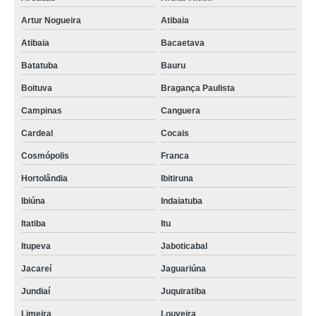
Artur Nogueira
Atibaia
Atibaia
Bacaetava
Batatuba
Bauru
Boituva
Bragança Paulista
Campinas
Canguera
Cardeal
Cocais
Cosmópolis
Franca
Hortolândia
Ibitiruna
Ibiúna
Indaiatuba
Itatiba
Itu
Itupeva
Jaboticabal
Jacareí
Jaguariúna
Jundiaí
Juquiratiba
Limeira
Louveira