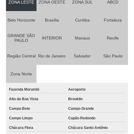
ZONA LESTE
ZONA OESTE
ZONA SUL
ABCD
Belo Horizonte
Brasília
Curitiba
Fortaleza
GRANDE SÃO
INTERIOR
Manaus
Recife
PAULO
Região Central
Rio de Janeiro
Salvador
São Paulo
Zona Norte
Fazenda Morumbi
Aeroporto
Alto da Boa Vista
Brooklin
Campo Belo
Campo Grande
Campo Limpo
Capão Redondo
Chácara Flora
Chácara Santo Antônio