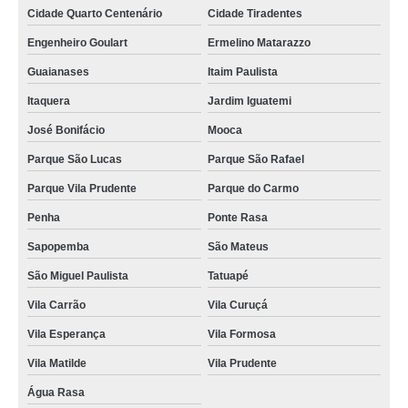
Cidade Quarto Centenário
Cidade Tiradentes
Engenheiro Goulart
Ermelino Matarazzo
Guaianases
Itaim Paulista
Itaquera
Jardim Iguatemi
José Bonifácio
Mooca
Parque São Lucas
Parque São Rafael
Parque Vila Prudente
Parque do Carmo
Penha
Ponte Rasa
Sapopemba
São Mateus
São Miguel Paulista
Tatuapé
Vila Carrão
Vila Curuçá
Vila Esperança
Vila Formosa
Vila Matilde
Vila Prudente
Água Rasa