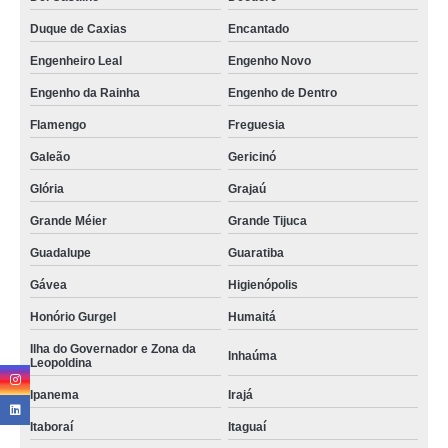
Duque de Caxias
Encantado
Engenheiro Leal
Engenho Novo
Engenho da Rainha
Engenho de Dentro
Flamengo
Freguesia
Galeão
Gericinó
Glória
Grajaú
Grande Méier
Grande Tijuca
Guadalupe
Guaratiba
Gávea
Higienópolis
Honório Gurgel
Humaitá
Ilha do Governador e Zona da
Inhaúma
Leopoldina
Ipanema
Irajá
Itaboraí
Itaguaí