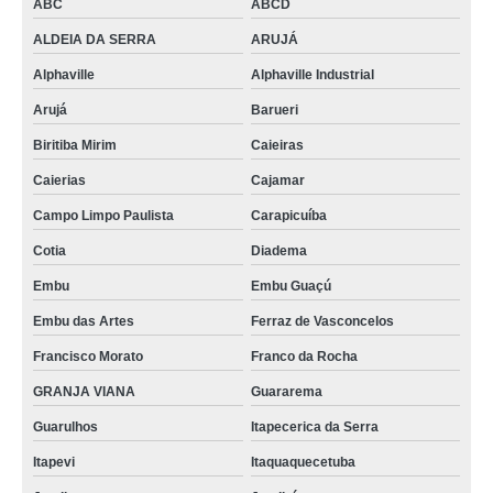
ABC
ABCD
ALDEIA DA SERRA
ARUJÁ
Alphaville
Alphaville Industrial
Arujá
Barueri
Biritiba Mirim
Caieiras
Caierias
Cajamar
Campo Limpo Paulista
Carapicuíba
Cotia
Diadema
Embu
Embu Guaçú
Embu das Artes
Ferraz de Vasconcelos
Francisco Morato
Franco da Rocha
GRANJA VIANA
Guararema
Guarulhos
Itapecerica da Serra
Itapevi
Itaquaquecetuba