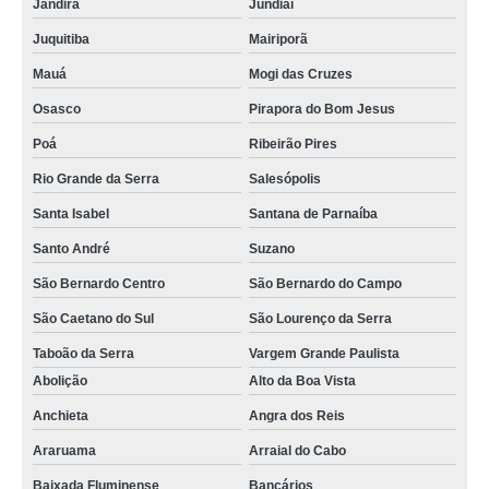
Jandira
Jundiaí
Juquitiba
Mairiporã
Mauá
Mogi das Cruzes
Osasco
Pirapora do Bom Jesus
Poá
Ribeirão Pires
Rio Grande da Serra
Salesópolis
Santa Isabel
Santana de Parnaíba
Santo André
Suzano
São Bernardo Centro
São Bernardo do Campo
São Caetano do Sul
São Lourenço da Serra
Taboão da Serra
Vargem Grande Paulista
Abolição
Alto da Boa Vista
Anchieta
Angra dos Reis
Araruama
Arraial do Cabo
Baixada Fluminense
Bancários