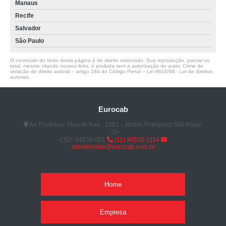
Manaus
Recife
Salvador
São Paulo
O conteúdo do texto desta página é de direito reservado. Sua reprodução, parcial ou
total, mesmo citando nossos links, é proibida sem a autorização do autor. Crime de
violação de direito autoral – artigo 184 do Código Penal –
Lei 9610/98 - Lei de direitos
autorais
.
Eurocab
Av. Professor Vicente Rao , 1581 - Jardim Petrópolis São Paulo
- SP
CEP: 04636-001
(11) 94515-1114
atendimento@eurocab.com.br
Home
Empresa