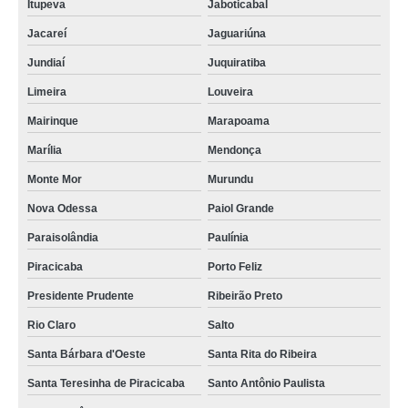
Itupeva
Jaboticabal
Jacareí
Jaguariúna
Jundiaí
Juquiratiba
Limeira
Louveira
Mairinque
Marapoama
Marília
Mendonça
Monte Mor
Murundu
Nova Odessa
Paiol Grande
Paraisolândia
Paulínia
Piracicaba
Porto Feliz
Presidente Prudente
Ribeirão Preto
Rio Claro
Salto
Santa Bárbara d'Oeste
Santa Rita do Ribeira
Santa Teresinha de Piracicaba
Santo Antônio Paulista