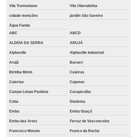
Vila Tramontano
Vila Uberabinha
cidade monções
jardim São Saveiro
Água Funda
ABC
ABCD
ALDEIA DA SERRA
ARUJÁ
Alphaville
Alphaville Industrial
Arujá
Barueri
Biritiba Mirim
Caieiras
Caierias
Cajamar
Campo Limpo Paulista
Carapicuíba
Cotia
Diadema
Embu
Embu Guaçú
Embu das Artes
Ferraz de Vasconcelos
Francisco Morato
Franco da Rocha