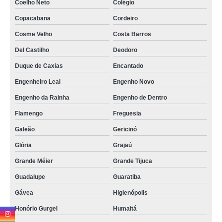
Coelho Neto
Colégio
Copacabana
Cordeiro
Cosme Velho
Costa Barros
Del Castilho
Deodoro
Duque de Caxias
Encantado
Engenheiro Leal
Engenho Novo
Engenho da Rainha
Engenho de Dentro
Flamengo
Freguesia
Galeão
Gericinó
Glória
Grajaú
Grande Méier
Grande Tijuca
Guadalupe
Guaratiba
Gávea
Higienópolis
Honório Gurgel
Humaitá