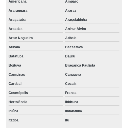
Americana
Amparo
Araraquara
Araras
Araçatuba
Araçoiabinha
Arcadas
Arthur Alvim
Artur Nogueira
Atibaia
Atibaia
Bacaetava
Batatuba
Bauru
Boituva
Bragança Paulista
Campinas
Canguera
Cardeal
Cocais
Cosmópolis
Franca
Hortolândia
Ibitiruna
Ibiúna
Indaiatuba
Itatiba
Itu