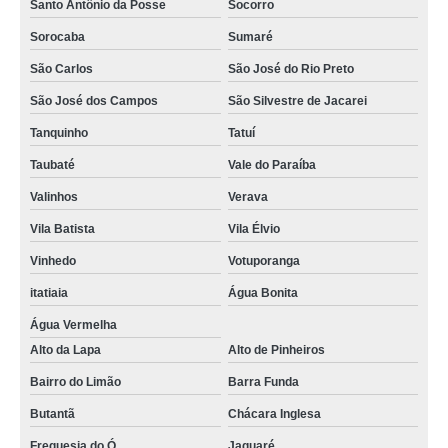
Santo Antônio da Posse
Socorro
Sorocaba
Sumaré
São Carlos
São José do Rio Preto
São José dos Campos
São Silvestre de Jacarei
Tanquinho
Tatuí
Taubaté
Vale do Paraíba
Valinhos
Verava
Vila Batista
Vila Élvio
Vinhedo
Votuporanga
itatiaia
Água Bonita
Água Vermelha
Alto da Lapa
Alto de Pinheiros
Bairro do Limão
Barra Funda
Butantã
Chácara Inglesa
Freguesia do Ó
Jaguaré