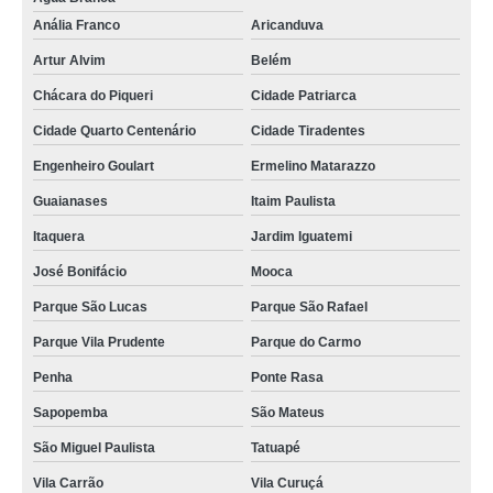
Anália Franco
Aricanduva
Artur Alvim
Belém
Chácara do Piqueri
Cidade Patriarca
Cidade Quarto Centenário
Cidade Tiradentes
Engenheiro Goulart
Ermelino Matarazzo
Guaianases
Itaim Paulista
Itaquera
Jardim Iguatemi
José Bonifácio
Mooca
Parque São Lucas
Parque São Rafael
Parque Vila Prudente
Parque do Carmo
Penha
Ponte Rasa
Sapopemba
São Mateus
São Miguel Paulista
Tatuapé
Vila Carrão
Vila Curuçá