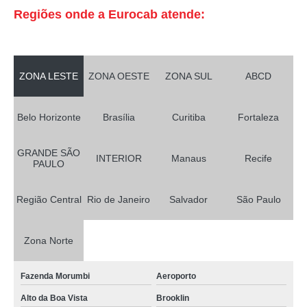
Regiões onde a Eurocab atende:
ZONA LESTE
ZONA OESTE
ZONA SUL
ABCD
Belo Horizonte
Brasília
Curitiba
Fortaleza
GRANDE SÃO
INTERIOR
Manaus
Recife
PAULO
Região Central
Rio de Janeiro
Salvador
São Paulo
Zona Norte
Fazenda Morumbi
Aeroporto
Alto da Boa Vista
Brooklin