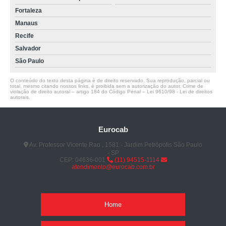
Fortaleza
Manaus
Recife
Salvador
São Paulo
O conteúdo do texto desta página é de direito reservado. Sua reprodução, parcial ou
total, mesmo citando nossos links, é proibida sem a autorização do autor. Crime de
violação de direito autoral – artigo 184 do Código Penal –
Lei 9610/98 - Lei de direitos
autorais
.
Eurocab
Av. Professor Vicente Rao , 1581 - Jardim Petrópolis São Paulo
- SP
CEP: 04636-001
(11) 94515-1114
atendimento@eurocab.com.br
Home