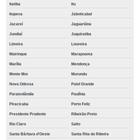
Itatiba
Itu
Itupeva
Jaboticabal
Jacareí
Jaguariúna
Jundiaí
Juquiratiba
Limeira
Louveira
Mairinque
Marapoama
Marília
Mendonça
Monte Mor
Murundu
Nova Odessa
Paiol Grande
Paraisolândia
Paulínia
Piracicaba
Porto Feliz
Presidente Prudente
Ribeirão Preto
Rio Claro
Salto
Santa Bárbara d'Oeste
Santa Rita do Ribeira