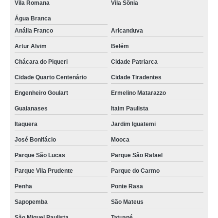
Vila Romana
Vila Sônia
Água Branca
Anália Franco
Aricanduva
Artur Alvim
Belém
Chácara do Piqueri
Cidade Patriarca
Cidade Quarto Centenário
Cidade Tiradentes
Engenheiro Goulart
Ermelino Matarazzo
Guaianases
Itaim Paulista
Itaquera
Jardim Iguatemi
José Bonifácio
Mooca
Parque São Lucas
Parque São Rafael
Parque Vila Prudente
Parque do Carmo
Penha
Ponte Rasa
Sapopemba
São Mateus
São Miguel Paulista
Tatuapé