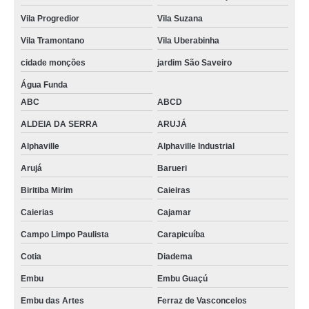
Vila Progredior
Vila Suzana
Vila Tramontano
Vila Uberabinha
cidade monções
jardim São Saveiro
Água Funda
ABC
ABCD
ALDEIA DA SERRA
ARUJÁ
Alphaville
Alphaville Industrial
Arujá
Barueri
Biritiba Mirim
Caieiras
Caierias
Cajamar
Campo Limpo Paulista
Carapicuíba
Cotia
Diadema
Embu
Embu Guaçú
Embu das Artes
Ferraz de Vasconcelos