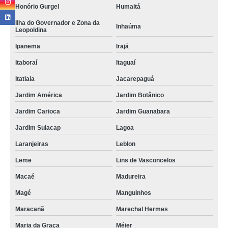
Honório Gurgel
Humaitá
Ilha do Governador e Zona da
Inhaúma
Leopoldina
Ipanema
Irajá
Itaboraí
Itaguaí
Itatiaia
Jacarepaguá
Jardim América
Jardim Botânico
Jardim Carioca
Jardim Guanabara
Jardim Sulacap
Lagoa
Laranjeiras
Leblon
Leme
Lins de Vasconcelos
Macaé
Madureira
Magé
Manguinhos
Maracanã
Marechal Hermes
Maria da Graça
Méier