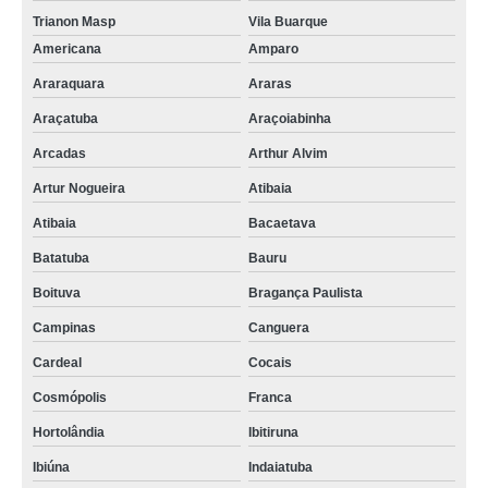
Trianon Masp
Vila Buarque
Americana
Amparo
Araraquara
Araras
Araçatuba
Araçoiabinha
Arcadas
Arthur Alvim
Artur Nogueira
Atibaia
Atibaia
Bacaetava
Batatuba
Bauru
Boituva
Bragança Paulista
Campinas
Canguera
Cardeal
Cocais
Cosmópolis
Franca
Hortolândia
Ibitiruna
Ibiúna
Indaiatuba