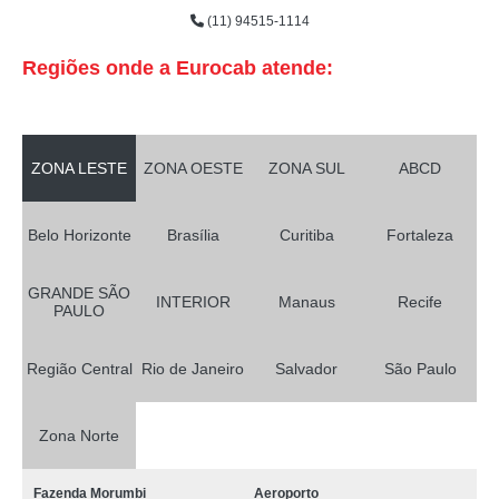
(11) 94515-1114
Regiões onde a Eurocab atende:
ZONA LESTE
ZONA OESTE
ZONA SUL
ABCD
Belo Horizonte
Brasília
Curitiba
Fortaleza
GRANDE SÃO
INTERIOR
Manaus
Recife
PAULO
Região Central
Rio de Janeiro
Salvador
São Paulo
Zona Norte
Fazenda Morumbi
Aeroporto