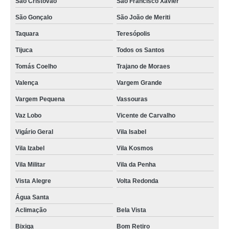
São Cristóvão
São Francisco Xavier
São Gonçalo
São João de Meriti
Taquara
Teresópolis
Tijuca
Todos os Santos
Tomás Coelho
Trajano de Moraes
Valença
Vargem Grande
Vargem Pequena
Vassouras
Vaz Lobo
Vicente de Carvalho
Vigário Geral
Vila Isabel
Vila Izabel
Vila Kosmos
Vila Militar
Vila da Penha
Vista Alegre
Volta Redonda
Água Santa
Aclimação
Bela Vista
Bixiga
Bom Retiro