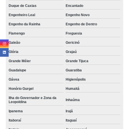
Duque de Caxias
Encantado
Engenheiro Leal
Engenho Novo
Engenho da Rainha
Engenho de Dentro
Flamengo
Freguesia
Galeão
Gericinó
Glória
Grajaú
Grande Méier
Grande Tijuca
Guadalupe
Guaratiba
Gávea
Higienópolis
Honório Gurgel
Humaitá
Ilha do Governador e Zona da
Inhaúma
Leopoldina
Ipanema
Irajá
Itaboraí
Itaguaí