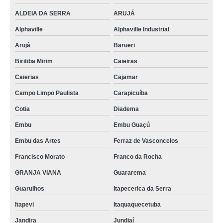
ALDEIA DA SERRA
ARUJÁ
Alphaville
Alphaville Industrial
Arujá
Barueri
Biritiba Mirim
Caieiras
Caierias
Cajamar
Campo Limpo Paulista
Carapicuíba
Cotia
Diadema
Embu
Embu Guaçú
Embu das Artes
Ferraz de Vasconcelos
Francisco Morato
Franco da Rocha
GRANJA VIANA
Guararema
Guarulhos
Itapecerica da Serra
Itapevi
Itaquaquecetuba
Jandira
Jundiaí