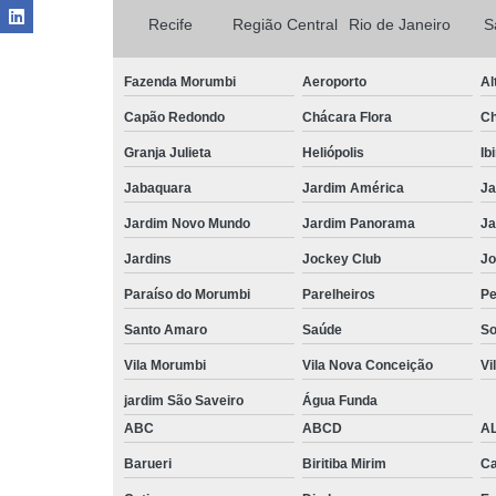
Recife
Região Central
Rio de Janeiro
S
Fazenda Morumbi
Aeroporto
Al
Capão Redondo
Chácara Flora
Ch
Granja Julieta
Heliópolis
Ib
Jabaquara
Jardim América
Ja
Jardim Novo Mundo
Jardim Panorama
Ja
Jardins
Jockey Club
Jo
Paraíso do Morumbi
Parelheiros
Pe
Santo Amaro
Saúde
So
Vila Morumbi
Vila Nova Conceição
Vi
jardim São Saveiro
Água Funda
ABC
ABCD
A
Barueri
Biritiba Mirim
Ca