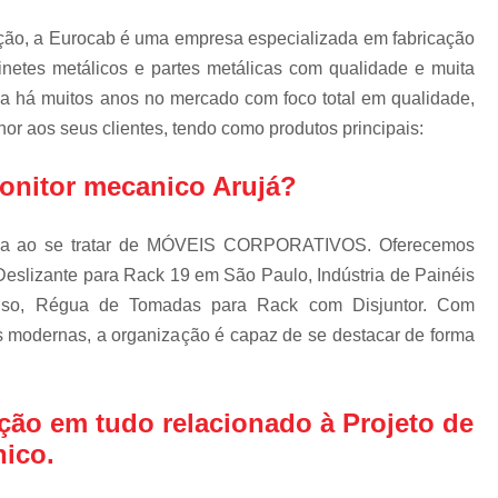
Escova d
ação, a Eurocab é uma empresa especializada em fabricação
Escova de Cab
binetes metálicos e partes metálicas com qualidade e muita
Escova de Passa
da há muitos anos no mercado com foco total em qualidade,
Escova 
or aos seus clientes, tendo como produtos principais:
Escova para Passagem de
onitor mecanico Arujá?
Escova Passa Cabos Bipar
Escova Passa Cabos Inteiri
sca ao se tratar de MÓVEIS CORPORATIVOS. Oferecemos
Escova Passa Cabos Qua
eslizante para Rack 19 em São Paulo, Indústria de Painéis
Piso, Régua de Tomadas para Rack com Disjuntor. Com
Gabinete Outdoo
es modernas, a organização é capaz de se destacar de forma
Gabinete Outdoor com Ref
Gabinete Outdoor d
ção em tudo relacionado à Projeto de
Gabinete Outdoor 
nico.
Gabinete Outdoor Mono