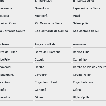
mbu
Embu Guaçú
Embu das Artes
Régua de Tomadas para Ex
uararema
Guarulhos
Itapecerica da Serra
Régua de Tom
quitiba
Mairiporã
Mauá
Régua de Tomadas Pr
beirão Pires
Rio Grande da Serra
Salesópolis
Pdu Régua de Tomadas 
o Bernardo Centro
São Bernardo do Campo
São Caetano do Sul
Régua Pdu Gerenciável
Régua Pdu Nacional
Régu
chieta
Angra dos Reis
Araruama
rra da Tijuca
Barra de Guaratiba
Barros Filho
Régua Tomada Pdu de
bo Frio
Cacuia
Campinho
Suporte para Monitor Aju
valcanti
Centro
Centro do Rio de Janeir
Suporte para Monitor 
opacabana
Cordeiro
Cosme Velho
Suporte 
cantado
Engenheiro Leal
Engenho Novo
Suporte para Mo
leão
Gericinó
Glória
Suporte para Mo
aratiba
Gávea
Higienópolis
Suporte para Monitor para Mobi