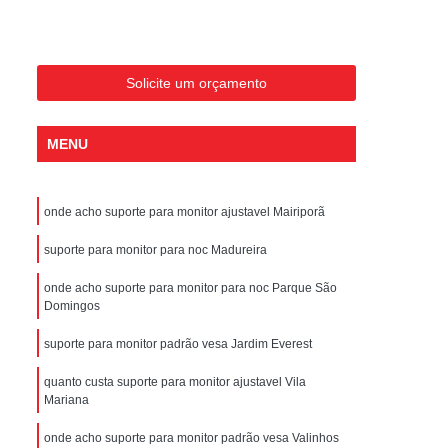
Polegadas
Bandeja Rack Servidor
ntenção Térmica para Data Center
rredor Térmico para Data Center
Solicite um orçamento
ia Energética Térmica para Data Center
MENU
ciência Térmica para Data Center
olução Térmica para Data Center
onde acho suporte para monitor ajustavel Mairiporã
ico Climatização para Data Center
mico Data Center com Teto Retrátil
suporte para monitor para noc Madureira
mico para Data Center Climatizado
onde acho suporte para monitor para noc Parque São
Domingos
ico para Data Center com Biometria
suporte para monitor padrão vesa Jardim Everest
para Data Center com Porta Automática
quanto custa suporte para monitor ajustavel Vila
 para Data Center com Teto Basculante
Mariana
o para Data Center com Teto Retrátil
onde acho suporte para monitor padrão vesa Valinhos