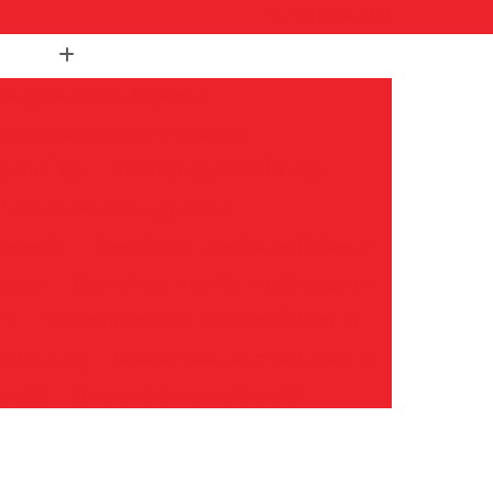
(11) 94515-1114
de Trabalho com Luminaria
abalho com Suporte de Monitor
ustrial Aço
Bancada de Trabalho Inox
rabalho Movel para Industria
utomação
Bancada de Trabalho para Fábrica
ústria
Bancada de Trabalho para Montagem
lho
Bancada Industrial de Trabalho Modular
de Rack 19
Bandeja Deslizante para Rack 19
ack 19
Bandeja Móvel para Rack 19
k 19
Bandeja para Rack Servidor
Bandeja Rack
Bandeja Rack 19