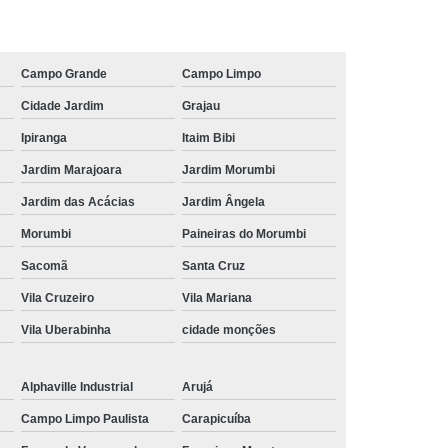
24u
Rack para Servidor de Parede
e
Rack Servidor
Rack Servidor 24u
Campo Grande
Campo Limpo
Parede
Rack Servidor Pequeno
Cidade Jardim
Grajau
Data Center Rack
Data Center Rack Metálico
Ipiranga
Itaim Bibi
r 19
Rack Data Center Aluminio
Jardim Marajoara
Jardim Morumbi
utura Aluminio
Rack de Data Center
Jardim das Acácias
Jardim Ângela
Center
Rack Metálico para Data Center
Morumbi
Paineiras do Morumbi
r Data Center
Rack para Data Center
Sacomã
Santa Cruz
er
Rack Software Data Center Metálico
Vila Cruzeiro
Vila Mariana
s
Régua de 8 Tomadas para Rack
Vila Uberabinha
cidade monções
omadas
Régua de Tomada Gerenciável
Alphaville Industrial
Arujá
0 Amperes
Régua de Tomadas 20a
Campo Limpo Paulista
Carapicuíba
peres
Régua de Tomadas com Disjuntor