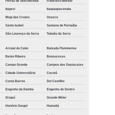
Ferraz de Vasconcelos
Francisco Morato
tensão
Régua de Tomadas para Rack 20a
Itapevi
Itaquaquecetuba
adas para Rack com Disjuntor
Mogi das Cruzes
Osasco
ofissional
Pdu Régua de Tomadas
Santa Isabel
Santana de Parnaíba
Internacional
Régua Pdu 8 Tomadas
São Lourenço da Serra
Taboão da Serra
Régua Pdu Lcd
Régua Pdu Lcd Iec320 C19
a Tomada Pdu
Régua Tomada Pdu com Lcd
Arraial do Cabo
Baixada Fluminense
Bento Ribeiro
Bonsucesso
 Lcd
Régua Tomada Pdu Iec320 C13
Campo Grande
Campos dos Goytacazes
stavel
Suporte para Monitor Articulável
o
Cidade Universitária
Cocotá
Duplo
Suporte para Monitor Mecanico
Costa Barros
Del Castilho
para Monitor Padrão Vesa
Engenho da Rainha
Engenho de Dentro
nitor para Mobiliario Corporativo
Grajaú
Grande Méier
nitor para Mobiliario Operacional
Honório Gurgel
Humaitá
liario Tecnico
Suporte para Monitor para Noc