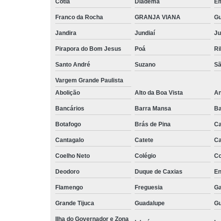
Cotia
Diadema
E
Franco da Rocha
GRANJA VIANA
G
Jandira
Jundiaí
Ju
Pirapora do Bom Jesus
Poá
Ri
Santo André
Suzano
Sã
Vargem Grande Paulista
Abolição
Alto da Boa Vista
An
Bancários
Barra Mansa
Ba
Botafogo
Brás de Pina
Ca
Cantagalo
Catete
Ca
Coelho Neto
Colégio
C
Deodoro
Duque de Caxias
En
Flamengo
Freguesia
Ga
Grande Tijuca
Guadalupe
Gu
Ilha do Governador e Zona