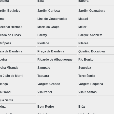
anema
Irajá
Itaboraí
Suporte para Monitor para P
rdim Botânico
Jardim Carioca
Jardim Guanabara
Suporte
eme
Lins de Vasconcelos
Macaé
rechal Hermes
Maria da Graça
Méier
rada de Lucas
Paraty
Parque Anchieta
trópolis
Piedade
Pilares
aia da Bandeira
Praça da Bandeira
Quintino Bocaiuva
beira
Ricardo de Albuquerque
Rio Bonito
cha Miranda
Sampaio
Sepetiba
o João de Meriti
Taquara
Teresópolis
lença
Vargem Grande
Vargem Pequena
la Isabel
Vila Izabel
Vila Kosmos
ua Santa
xiga
Bom Retiro
Brás