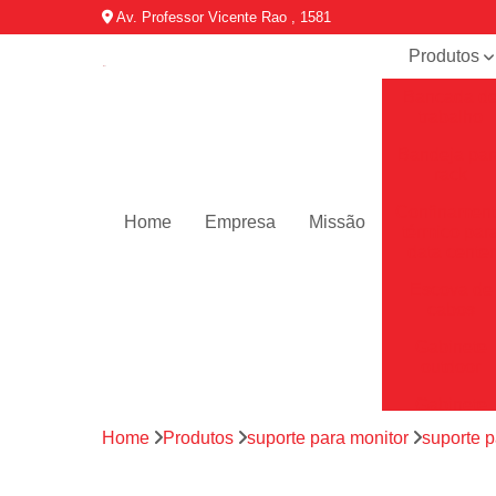
Av. Professor Vicente Rao , 1581
Produtos
Bancada d
trabalho
Bandeja par
rack
Confinamen
Home
Empresa
Missão
térmico par
data center
Escova de
cabos
Gabinete
outdoor
Gabinete
telecom
Home
Produtos
suporte para monitor
suporte 
Minis data
center