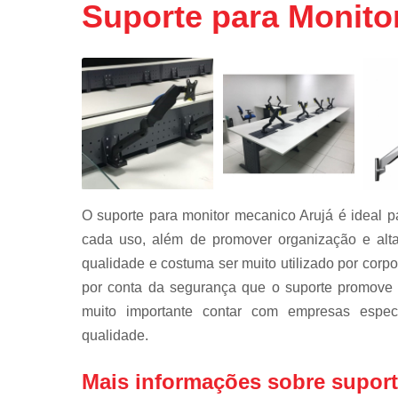
Suporte para Monito
Mobiliário
técnico
Rack de ti
Rack para
servidor
Racks para
data center
Régua de
tomadas
O suporte para monitor mecanico Arujá é ideal p
Régua pdu
cada uso, além de promover organização e alta
qualidade e costuma ser muito utilizado por corp
Suporte par
monitor
por conta da segurança que o suporte promove
muito importante contar com empresas especi
qualidade.
Mais informações sobre suport