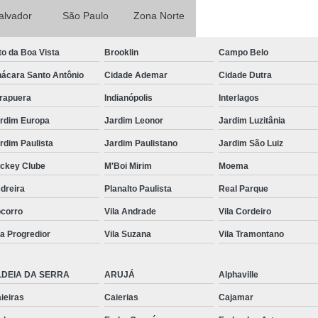
alvador
São Paulo
Zona Norte
Rack para Servidor 
Rack para Servidor Torr
to da Boa Vista
Brooklin
Campo Belo
Rack Servidor 
ácara Santo Antônio
Cidade Ademar
Cidade Dutra
Rack Servidor Refrigerado
irapuera
Indianópolis
Interlagos
Rack Data Cente
rdim Europa
Jardim Leonor
Jardim Luzitânia
Rack Data Center Estr
rdim Paulista
Jardim Paulistano
Jardim São Luiz
Rack Metálico de Data 
ckey Clube
M'Boi Mirim
Moema
Rack Metálico Servido
dreira
Planalto Paulista
Real Parque
Rack Servidor Data Cent
corro
Vila Andrade
Vila Cordeiro
Régua de 8 Tomada
la Progredior
Vila Suzana
Vila Tramontano
Régua de Energia 8 T
LDEIA DA SERRA
ARUJÁ
Alphaville
Régua de Tomadas 2
ieiras
Caierias
Cajamar
Régua de Tomadas 32 Am