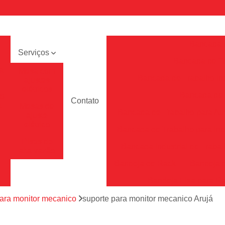
e
Bancada 
Serviços
Bancada de Tr
a
Mesa com
Bancada de Trabalho Ind
ajustes
elétricos
Bancada de T
to
Contato
a
Mesas de
Bancada de Trabalho para A
ajuste
elétrico
Bancada de Trabalho para Ind
Pisos de
Bancada Industrial de Traba
alta vazão
Bandeja de Rack
Bandeja 
Bandeja Fixa para R
Bandeja para Rac
para monitor mecanico
suporte para monitor mecanico Arujá
Bandeja para Rack Tft