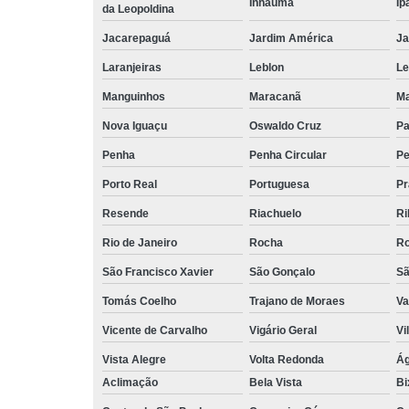
Inhaúma
Ip
da Leopoldina
Jacarepaguá
Jardim América
Ja
Laranjeiras
Leblon
L
Manguinhos
Maracanã
Ma
Nova Iguaçu
Oswaldo Cruz
Pa
Penha
Penha Circular
Pe
Porto Real
Portuguesa
Pr
Resende
Riachuelo
Ri
Rio de Janeiro
Rocha
Ro
São Francisco Xavier
São Gonçalo
Sã
Tomás Coelho
Trajano de Moraes
Va
Vicente de Carvalho
Vigário Geral
Vi
Vista Alegre
Volta Redonda
Ág
Aclimação
Bela Vista
Bi