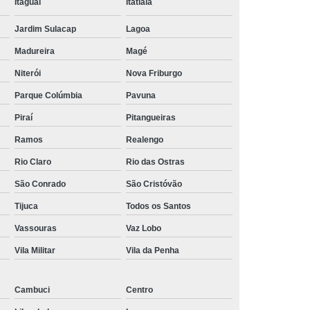
Itaguaí
Itatiaia
lataforma
Suporte para Monitor Pneumático
Jardim Sulacap
Lagoa
 para Monitor Regulável
Madureira
Magé
Niterói
Nova Friburgo
Parque Colúmbia
Pavuna
Piraí
Pitangueiras
Ramos
Realengo
Rio Claro
Rio das Ostras
São Conrado
São Cristóvão
Tijuca
Todos os Santos
Vassouras
Vaz Lobo
Vila Militar
Vila da Penha
Cambuci
Centro