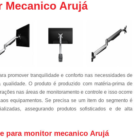
r Mecanico Arujá
Bandeja Rack 19 
Confinamento Co
Confinamento Co
Confinamento Eficiênc
Confinamento Efi
Confinamento S
Confinamento Térm
ara promover tranquilidade e conforto nas necessidades de
Confinamento Tér
 qualidade. O produto é produzido com matéria-prima de
Confinamento Tér
orações nas áreas de monitoramento e controle e isso ocorre
a
Confinamento Térm
 aos equipamentos. Se precisa se um item do segmento é
alizadas, assegurando produtos sofisticados e de alta
Confinamento Térmico 
Confinamento Térmico
Confinamento Térmic
e para monitor mecanico Arujá