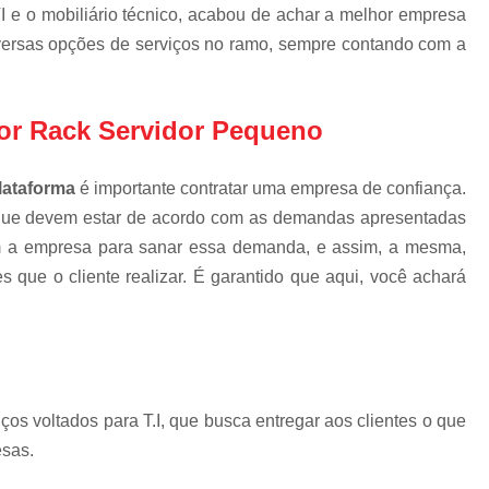
Gabinete Outdoor P
I e o mobiliário técnico, acabou de achar a melhor empresa
Gabinete Outdoo
versas opções de serviços no ramo, sempre contando com a
Gabinete T
Gabinete Teleco
or Rack Servidor Pequeno
Gabinete Telecom com Vent
Gabinete Telecom 
lataforma
é importante contratar uma empresa de confiança.
que devem estar de acordo com as demandas apresentadas
Gabinete Telecom Out
bem a empresa para sanar essa demanda, e assim, a mesma,
Gabinete Telecom Parede 
s que o cliente realizar. É garantido que aqui, você achará
Mdc Mini Data Center
Mini Data Center para Re
Mini Data Center
Mini Data Center Rack p
s voltados para T.I, que busca entregar aos clientes o que
Mini Data Center T
esas.
Rack Mini Data 