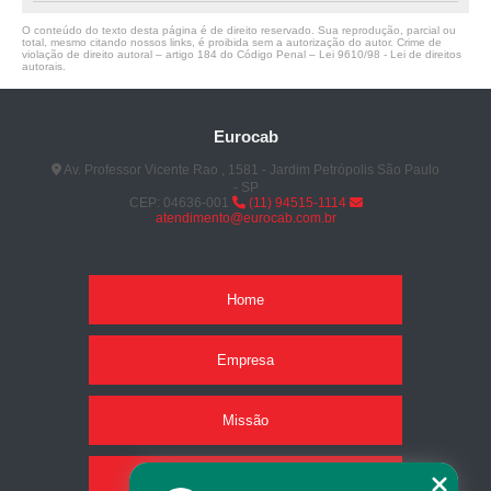
O conteúdo do texto desta página é de direito reservado. Sua reprodução, parcial ou
total, mesmo citando nossos links, é proibida sem a autorização do autor. Crime de
violação de direito autoral – artigo 184 do Código Penal –
Lei 9610/98 - Lei de direitos
autorais
.
Eurocab
Av. Professor Vicente Rao , 1581 - Jardim Petrópolis São Paulo
- SP
CEP: 04636-001
(11) 94515-1114
atendimento@eurocab.com.br
Home
Empresa
Missão
Produtos