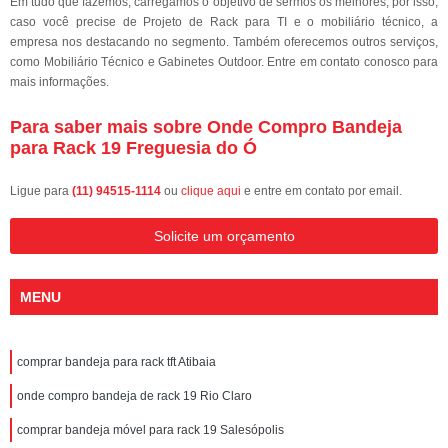
Em tudo que fazemos, carregamos o objetivo de sermos os melhores, por isso,
caso você precise de Projeto de Rack para TI e o mobiliário técnico, a
empresa nos destacando no segmento. Também oferecemos outros serviços,
como Mobiliário Técnico e Gabinetes Outdoor. Entre em contato conosco para
mais informações.
Para saber mais sobre Onde Compro Bandeja
para Rack 19 Freguesia do Ó
Ligue para
(11) 94515-1114
ou
clique aqui
e entre em contato por email.
Solicite um orçamento
MENU
comprar bandeja para rack tft Atibaia
onde compro bandeja de rack 19 Rio Claro
comprar bandeja móvel para rack 19 Salesópolis