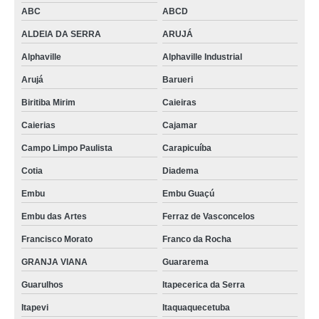
ABC
ABCD
ALDEIA DA SERRA
ARUJÁ
Alphaville
Alphaville Industrial
Arujá
Barueri
Biritiba Mirim
Caieiras
Caierias
Cajamar
Campo Limpo Paulista
Carapicuíba
Cotia
Diadema
Embu
Embu Guaçú
Embu das Artes
Ferraz de Vasconcelos
Francisco Morato
Franco da Rocha
GRANJA VIANA
Guararema
Guarulhos
Itapecerica da Serra
Itapevi
Itaquaquecetuba