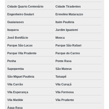
Cidade Quarto Centenário
Cidade Tiradentes
Engenheiro Goulart
Ermelino Matarazzo
Guaianases
Itaim Paulista
Itaquera
Jardim Iguatemi
José Bonifácio
Mooca
Parque São Lucas
Parque São Rafael
Parque Vila Prudente
Parque do Carmo
Penha
Ponte Rasa
Sapopemba
São Mateus
São Miguel Paulista
Tatuapé
Vila Carrão
Vila Curuçá
Vila Esperança
Vila Formosa
Vila Matilde
Vila Prudente
Água Rasa