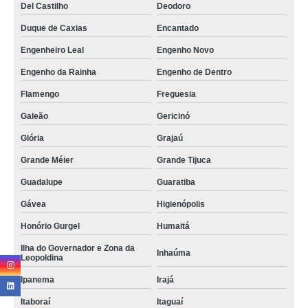
Del Castilho
Deodoro
Duque de Caxias
Encantado
Engenheiro Leal
Engenho Novo
Engenho da Rainha
Engenho de Dentro
Flamengo
Freguesia
Galeão
Gericinó
Glória
Grajaú
Grande Méier
Grande Tijuca
Guadalupe
Guaratiba
Gávea
Higienópolis
Honório Gurgel
Humaitá
Ilha do Governador e Zona da
Inhaúma
Leopoldina
Ipanema
Irajá
Itaboraí
Itaguaí