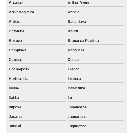
Arcadas
Arthur Alvim
Artur Nogueira
Atibaia
Atibaia
Bacaetava
Batatuba
Bauru
Boituva
Bragança Paulista
Campinas
Canguera
Cardeal
Cocais
Cosmópolis
Franca
Hortolândia
Ibitiruna
Ibiúna
Indaiatuba
Itatiba
Itu
Itupeva
Jaboticabal
Jacareí
Jaguariúna
Jundiaí
Juquiratiba