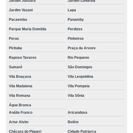
Jardim Jussara
Jardim Londrina
Jardim Vazani
Lapa
Pacaembu
Panamby
Parque Maria Domitila
Perdizes
Perus
Pinheiros
Pirituba
Praça da Arvore
Raposo Tavares
Rio Pequeno
Sumaré
São Domingos
Vila Boaçava
Vila Leopoldina
Vila Madalena
Vila Pompeia
Vila Romana
Vila Sônia
Água Branca
Anália Franco
Aricanduva
Artur Alvim
Belém
Chácara do Piqueri
Cidade Patriarca