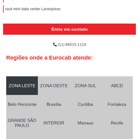
rack mini data center Laranjeiras
Entre em contato
(11) 94515-1114
Regiões onde a Eurocab atende:
ZONA LESTE
ZONA OESTE
ZONA SUL
ABCD
Belo Horizonte
Brasília
Curitiba
Fortaleza
GRANDE SÃO
INTERIOR
Manaus
Recife
PAULO