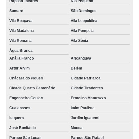
Raposo Tavares
Rio Pequeno
Sumaré
São Domingos
Vila Boaçava
Vila Leopoldina
Vila Madalena
Vila Pompeia
Vila Romana
Vila Sônia
Água Branca
Anália Franco
Aricanduva
Artur Alvim
Belém
Chácara do Piqueri
Cidade Patriarca
Cidade Quarto Centenário
Cidade Tiradentes
Engenheiro Goulart
Ermelino Matarazzo
Guaianases
Itaim Paulista
Itaquera
Jardim Iguatemi
José Bonifácio
Mooca
Parque São Lucas
Parque São Rafael