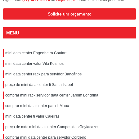
Ligue para
(11) 94515-1114
ou
clique aqui
e entre em contato por email.
Solicite um orçamento
MENU
mini data center Engenheiro Goulart
mini data center valor Vila Kosmos
mini data center rack para servidor Bancários
preço de mini data center ti Santa Isabel
comprar mini rack servidor data center Jardim Londrina
comprar mini data center para ti Mauá
mini data center ti valor Caieiras
preço de mdc mini data center Campos dos Goytacazes
comprar mini data center para servidor Cordeiro