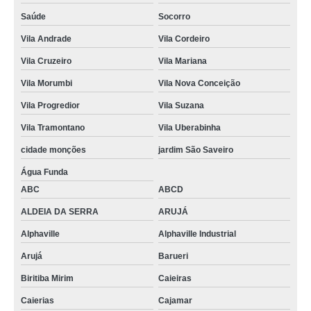
Saúde
Socorro
Vila Andrade
Vila Cordeiro
Vila Cruzeiro
Vila Mariana
Vila Morumbi
Vila Nova Conceição
Vila Progredior
Vila Suzana
Vila Tramontano
Vila Uberabinha
cidade monções
jardim São Saveiro
Água Funda
ABC
ABCD
ALDEIA DA SERRA
ARUJÁ
Alphaville
Alphaville Industrial
Arujá
Barueri
Biritiba Mirim
Caieiras
Caierias
Cajamar