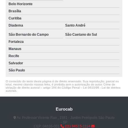
Belo Horizonte
Brasília
Curitiba
Diadema
Santo André
São Bernardo do Campo
São Caetano do Sul
Fortaleza
Manaus
Recife
Salvador
São Paulo
O conteúdo do texto desta página é de direito reservado. Sua reprodução, parcial ou
total, mesmo citando nossos links, é proibida sem a autorização do autor. Crime de
violação de direito autoral – artigo 184 do Código Penal –
Lei 9610/98 - Lei de direitos
autorais
.
Eurocab
Av. Professor Vicente Rao , 1581 - Jardim Petrópolis São Paulo
- SP
CEP: 04636-001
(11) 94515-1114