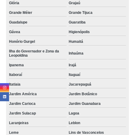
Glória
Grajaú
Grande Méier
Grande Tijuca
Guadalupe
Guaratiba
Gávea
Higienópolis
Honório Gurgel
Humaitá
Ilha do Governador e Zona da
Inhaúma
Leopoldina
Ipanema
Irajá
Itaboraí
Itaguaí
Itatiaia
Jacarepaguá
Jardim América
Jardim Botânico
Jardim Carioca
Jardim Guanabara
Jardim Sulacap
Lagoa
Laranjeiras
Leblon
Leme
Lins de Vasconcelos