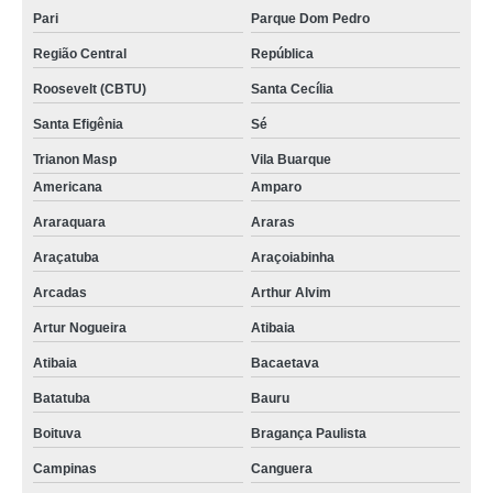
Pari
Parque Dom Pedro
Região Central
República
Roosevelt (CBTU)
Santa Cecília
Santa Efigênia
Sé
Trianon Masp
Vila Buarque
Americana
Amparo
Araraquara
Araras
Araçatuba
Araçoiabinha
Arcadas
Arthur Alvim
Artur Nogueira
Atibaia
Atibaia
Bacaetava
Batatuba
Bauru
Boituva
Bragança Paulista
Campinas
Canguera