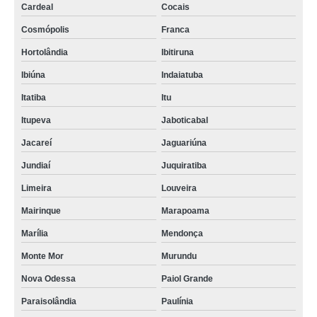
Cardeal
Cocais
Cosmópolis
Franca
Hortolândia
Ibitiruna
Ibiúna
Indaiatuba
Itatiba
Itu
Itupeva
Jaboticabal
Jacareí
Jaguariúna
Jundiaí
Juquiratiba
Limeira
Louveira
Mairinque
Marapoama
Marília
Mendonça
Monte Mor
Murundu
Nova Odessa
Paiol Grande
Paraisolândia
Paulínia