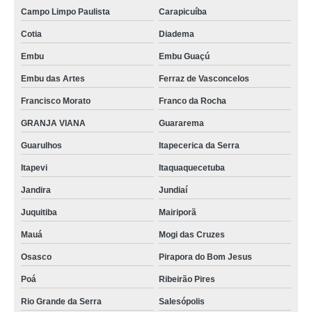
Campo Limpo Paulista
Carapicuíba
Cotia
Diadema
Embu
Embu Guaçú
Embu das Artes
Ferraz de Vasconcelos
Francisco Morato
Franco da Rocha
GRANJA VIANA
Guararema
Guarulhos
Itapecerica da Serra
Itapevi
Itaquaquecetuba
Jandira
Jundiaí
Juquitiba
Mairiporã
Mauá
Mogi das Cruzes
Osasco
Pirapora do Bom Jesus
Poá
Ribeirão Pires
Rio Grande da Serra
Salesópolis