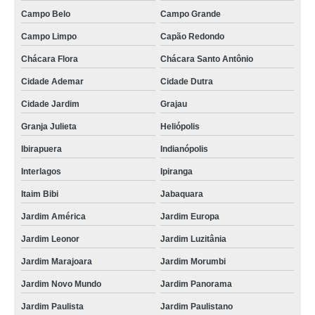
rack mini data center orçamento Centro de São Paulo
Campo Belo
Campo Grande
preço de mini data center rack Itapecerica da Serra
Campo Limpo
Capão Redondo
preço de rack mini data center Freguesia
Chácara Flora
Chácara Santo Antônio
mini data center servidor Tatuapé
Cidade Ademar
Cidade Dutra
Cidade Jardim
Grajau
mini data center Grajaú
Granja Julieta
Heliópolis
preço de mini data center mdc Ribeirão Pires
Ibirapuera
Indianópolis
comprar mdc mini data center Glória
Interlagos
Ipiranga
preço de mini rack servidor data center Barueri
Itaim Bibi
Jabaquara
mdc mini data center orçamento Guararema
Jardim América
Jardim Europa
mini data center mdc valor Centro do Rio de Janeiro
Jardim Leonor
Jardim Luzitânia
preço de mini data center para redes e ti São Conrado
Jardim Marajoara
Jardim Morumbi
mini data center valor Vila Kosmos
Jardim Novo Mundo
Jardim Panorama
mini rack servidor data center orçamento Engenho de Dentro
Jardim Paulista
Jardim Paulistano