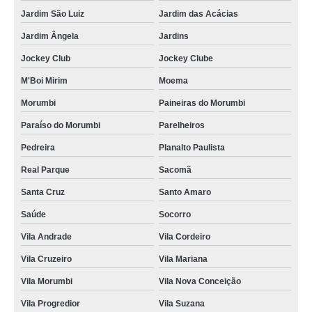
mini data center rack Jardim Vazani
Jardim São Luiz
Jardim das Acácias
comprar mini data center servidor Freguesia
Jardim Ângela
Jardins
mini data center rack orçamento República
Jockey Club
Jockey Clube
preço de mini rack servidor data center Vaz Lobo
M'Boi Mirim
Moema
mini data center rack orçamento Perdizes
Morumbi
Paineiras do Morumbi
mini data center valor Vila Marisa Mazzei
Paraíso do Morumbi
Parelheiros
preço de mini data center Rio Claro
Pedreira
Planalto Paulista
Real Parque
Sacomã
comprar mini data center rack Ribeirão Pires
Santa Cruz
Santo Amaro
comprar mini data center mdc Vila da Penha
Saúde
Socorro
comprar mini data center Vila Buarque
Vila Andrade
Vila Cordeiro
mini data center para ti orçamento Vila Curuçá
Vila Cruzeiro
Vila Mariana
comprar rack mini data center Franco da Rocha
Vila Morumbi
Vila Nova Conceição
mini data center mdc Mendonça
Vila Progredior
Vila Suzana