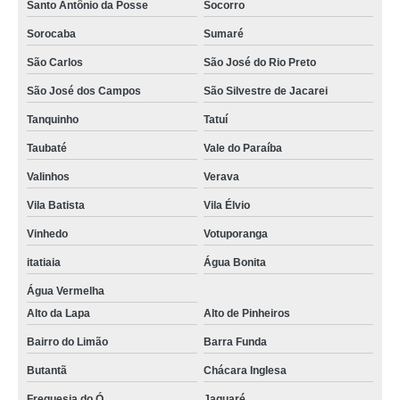
Santo Antônio da Posse
Socorro
Sorocaba
Sumaré
São Carlos
São José do Rio Preto
São José dos Campos
São Silvestre de Jacarei
Tanquinho
Tatuí
Taubaté
Vale do Paraíba
Valinhos
Verava
Vila Batista
Vila Élvio
Vinhedo
Votuporanga
itatiaia
Água Bonita
Água Vermelha
Alto da Lapa
Alto de Pinheiros
Bairro do Limão
Barra Funda
Butantã
Chácara Inglesa
Freguesia do Ó
Jaguaré