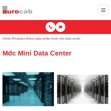
Home
Produtos
minis data center
mdc mini data center
Mdc Mini Data Center