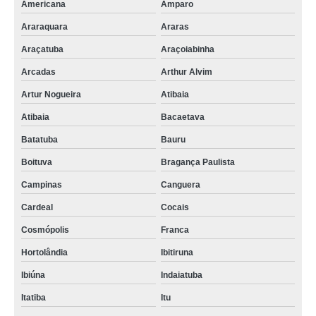
Americana
Amparo
Araraquara
Araras
Araçatuba
Araçoiabinha
Arcadas
Arthur Alvim
Artur Nogueira
Atibaia
Atibaia
Bacaetava
Batatuba
Bauru
Boituva
Bragança Paulista
Campinas
Canguera
Cardeal
Cocais
Cosmópolis
Franca
Hortolândia
Ibitiruna
Ibiúna
Indaiatuba
Itatiba
Itu