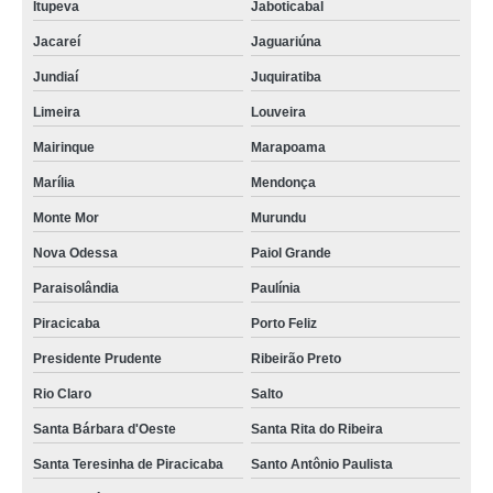
Itupeva
Jaboticabal
Jacareí
Jaguariúna
Jundiaí
Juquiratiba
Limeira
Louveira
Mairinque
Marapoama
Marília
Mendonça
Monte Mor
Murundu
Nova Odessa
Paiol Grande
Paraisolândia
Paulínia
Piracicaba
Porto Feliz
Presidente Prudente
Ribeirão Preto
Rio Claro
Salto
Santa Bárbara d'Oeste
Santa Rita do Ribeira
Santa Teresinha de Piracicaba
Santo Antônio Paulista