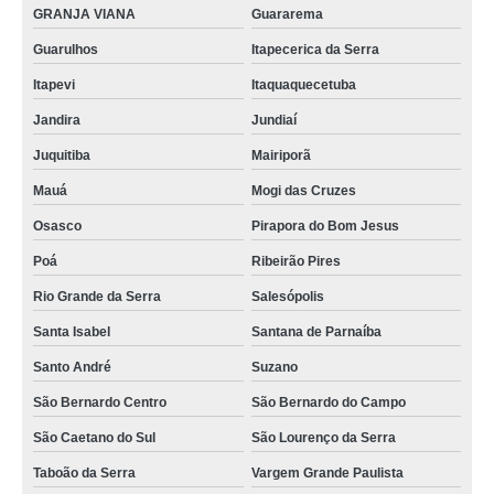
GRANJA VIANA
Guararema
mini data center ti orçamento Galeão
Guarulhos
Itapecerica da Serra
mini data center para redes e ti valor Parque Colúmbia
Itapevi
Itaquaquecetuba
comprar mini data center rack para servidor Chora Menino
Jandira
Jundiaí
mini data center mdc Água Santa
Juquitiba
Mairiporã
comprar mini rack servidor data center Jardim Londrina
Mauá
Mogi das Cruzes
mini data center para ti valor Cordeiro
Osasco
Pirapora do Bom Jesus
mini data center para redes e ti orçamento Vila Formosa
Poá
Ribeirão Pires
rack mini data center valor ABC
Rio Grande da Serra
Salesópolis
mini data center para ti Cajamar
Santa Isabel
Santana de Parnaíba
Santo André
Suzano
mini data center servidor orçamento ABC
São Bernardo Centro
São Bernardo do Campo
mdc mini data center valor Rocha
São Caetano do Sul
São Lourenço da Serra
preço de mini data center Parque Anchieta
Taboão da Serra
Vargem Grande Paulista
mini data center para ti valor Pirituba