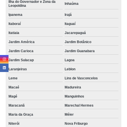
Ilha do Governador e Zona da
mini data center orçamento Gávea
Inhaúma
Leopoldina
mini data center para servidor Parque Colúmbia
Ipanema
Irajá
mini data center servidor Nova Friburgo
Itaboraí
Itaguaí
comprar mini data center Cordeiro
Itatiaia
Jacarepaguá
mini data center rack para servidor Vila da Penha
Jardim América
Jardim Botânico
Jardim Carioca
Jardim Guanabara
preço de mini data center ti Santa Isabel
Jardim Sulacap
Lagoa
comprar mini data center mdc Lapa
Laranjeiras
Leblon
comprar mini rack servidor data center Cidade Dutra
Leme
Lins de Vasconcelos
mini data center para ti orçamento Laranjeiras
Macaé
Madureira
preço de mini data center para ti Votuporanga
Magé
Manguinhos
rack mini data center Laranjeiras
Maracanã
Marechal Hermes
mini rack servidor data center Boituva
Maria da Graça
Méier
mini data center mdc orçamento Galeão
Niterói
Nova Friburgo