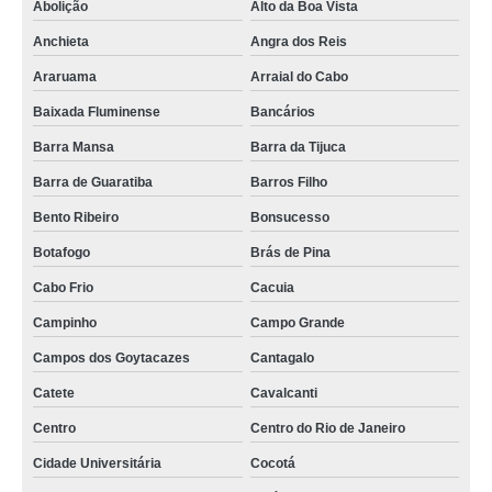
Abolição
Alto da Boa Vista
comprar mini data center rack Centro de São Paulo
Anchieta
Angra dos Reis
mini data center ti Taubaté
Araruama
Arraial do Cabo
mini data center para servidor orçamento Niterói
Baixada Fluminense
Bancários
rack mini data center valor Região Central
Barra Mansa
Barra da Tijuca
mini data center rack valor Fazenda Morumbi
Barra de Guaratiba
Barros Filho
mdc mini data center Nova Friburgo
Bento Ribeiro
Bonsucesso
comprar mini data center para redes e ti Araruama
Botafogo
Brás de Pina
preço de mini data center para servidor Santa Efigênia
Cabo Frio
Cacuia
Campinho
Campo Grande
preço de mini data center rack para servidor Botafogo
Campos dos Goytacazes
Cantagalo
mini data center rack para servidor valor Santo Antônio da Posse
Catete
Cavalcanti
mini data center ti valor Caieiras
Centro
Centro do Rio de Janeiro
mini rack servidor data center valor Higienópolis
Cidade Universitária
Cocotá
mini data center Engenheiro Goulart