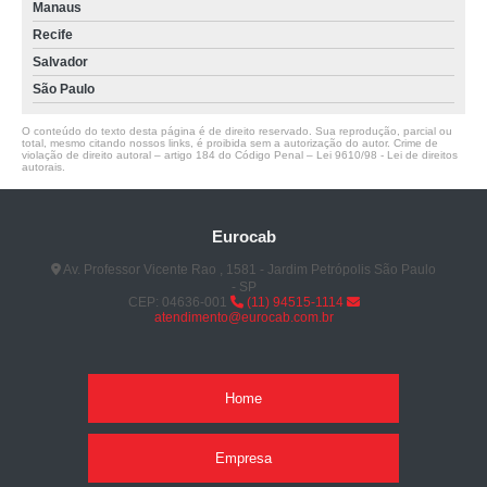
Manaus
Recife
Salvador
São Paulo
O conteúdo do texto desta página é de direito reservado. Sua reprodução, parcial ou
total, mesmo citando nossos links, é proibida sem a autorização do autor. Crime de
violação de direito autoral – artigo 184 do Código Penal –
Lei 9610/98 - Lei de direitos
autorais
.
Eurocab
Av. Professor Vicente Rao , 1581 - Jardim Petrópolis São Paulo
- SP
CEP: 04636-001
(11) 94515-1114
atendimento@eurocab.com.br
Home
Empresa