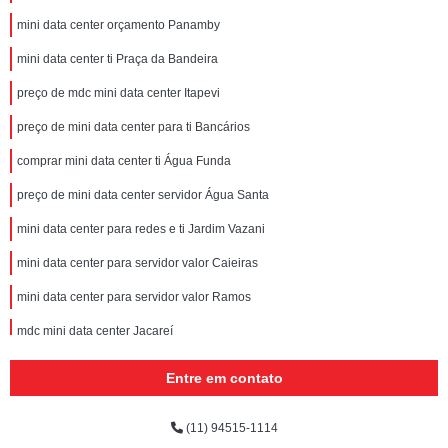
mini data center orçamento Panamby
mini data center ti Praça da Bandeira
preço de mdc mini data center Itapevi
preço de mini data center para ti Bancários
comprar mini data center ti Água Funda
preço de mini data center servidor Água Santa
mini data center para redes e ti Jardim Vazani
mini data center para servidor valor Caieiras
mini data center para servidor valor Ramos
mdc mini data center Jacareí
rack mini data center Engenho de Dentro
Entre em contato
mini data center rack para servidor orçamento Coelho Neto
(11) 94515-1114
comprar mini data center para redes e ti Rocha Miranda