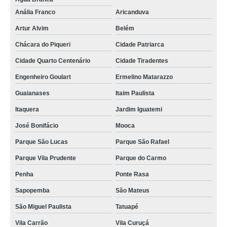
Anália Franco
Aricanduva
Artur Alvim
Belém
Chácara do Piqueri
Cidade Patriarca
Cidade Quarto Centenário
Cidade Tiradentes
Engenheiro Goulart
Ermelino Matarazzo
Guaianases
Itaim Paulista
Itaquera
Jardim Iguatemi
José Bonifácio
Mooca
Parque São Lucas
Parque São Rafael
Parque Vila Prudente
Parque do Carmo
Penha
Ponte Rasa
Sapopemba
São Mateus
São Miguel Paulista
Tatuapé
Vila Carrão
Vila Curuçá