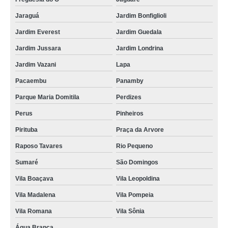
Jaraguá
Jardim Bonfiglioli
Jardim Everest
Jardim Guedala
Jardim Jussara
Jardim Londrina
Jardim Vazani
Lapa
Pacaembu
Panamby
Parque Maria Domitila
Perdizes
Perus
Pinheiros
Pirituba
Praça da Arvore
Raposo Tavares
Rio Pequeno
Sumaré
São Domingos
Vila Boaçava
Vila Leopoldina
Vila Madalena
Vila Pompeia
Vila Romana
Vila Sônia
Água Branca