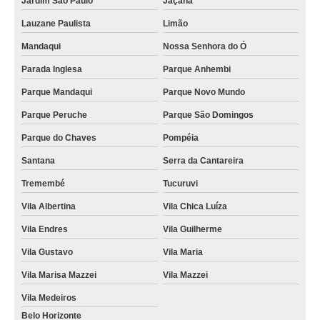
Jardim São Paulo
Jaçanã
Lauzane Paulista
Limão
Mandaqui
Nossa Senhora do Ó
Parada Inglesa
Parque Anhembi
Parque Mandaqui
Parque Novo Mundo
Parque Peruche
Parque São Domingos
Parque do Chaves
Pompéia
Santana
Serra da Cantareira
Tremembé
Tucuruvi
Vila Albertina
Vila Chica Luíza
Vila Endres
Vila Guilherme
Vila Gustavo
Vila Maria
Vila Marisa Mazzei
Vila Mazzei
Vila Medeiros
Belo Horizonte