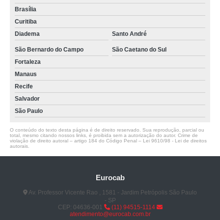
Brasília
Curitiba
Diadema
Santo André
São Bernardo do Campo
São Caetano do Sul
Fortaleza
Manaus
Recife
Salvador
São Paulo
O conteúdo do texto desta página é de direito reservado. Sua reprodução, parcial ou
total, mesmo citando nossos links, é proibida sem a autorização do autor. Crime de
violação de direito autoral – artigo 184 do Código Penal –
Lei 9610/98 - Lei de direitos
autorais
.
Eurocab
Av. Professor Vicente Rao , 1581 - Jardim Petrópolis São Paulo
- SP
CEP: 04636-001
(11) 94515-1114
atendimento@eurocab.com.br