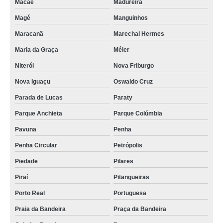
Macaé
Madureira
Magé
Manguinhos
Maracanã
Marechal Hermes
Maria da Graça
Méier
Niterói
Nova Friburgo
Nova Iguaçu
Oswaldo Cruz
Parada de Lucas
Paraty
Parque Anchieta
Parque Colúmbia
Pavuna
Penha
Penha Circular
Petrópolis
Piedade
Pilares
Piraí
Pitangueiras
Porto Real
Portuguesa
Praia da Bandeira
Praça da Bandeira