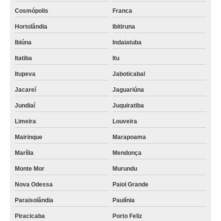
Cosmópolis
Franca
Hortolândia
Ibitiruna
Ibiúna
Indaiatuba
Itatiba
Itu
Itupeva
Jaboticabal
Jacareí
Jaguariúna
Jundiaí
Juquiratiba
Limeira
Louveira
Mairinque
Marapoama
Marília
Mendonça
Monte Mor
Murundu
Nova Odessa
Paiol Grande
Paraisolândia
Paulínia
Piracicaba
Porto Feliz