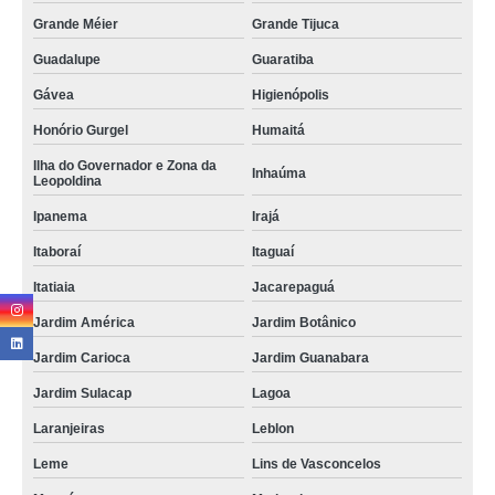
Grande Méier
Grande Tijuca
Guadalupe
Guaratiba
Gávea
Higienópolis
Honório Gurgel
Humaitá
Ilha do Governador e Zona da
Inhaúma
Leopoldina
Ipanema
Irajá
Itaboraí
Itaguaí
Itatiaia
Jacarepaguá
Jardim América
Jardim Botânico
Jardim Carioca
Jardim Guanabara
Jardim Sulacap
Lagoa
Laranjeiras
Leblon
Leme
Lins de Vasconcelos