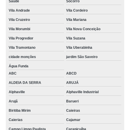
Saúde
Socorro
Vila Andrade
Vila Cordeiro
Vila Cruzeiro
Vila Mariana
Vila Morumbi
Vila Nova Conceição
Vila Progredior
Vila Suzana
Vila Tramontano
Vila Uberabinha
cidade monções
jardim São Saveiro
Água Funda
ABC
ABCD
ALDEIA DA SERRA
ARUJÁ
Alphaville
Alphaville Industrial
Arujá
Barueri
Biritiba Mirim
Caieiras
Caierias
Cajamar
Campo Limpo Paulista
Carapicuíba