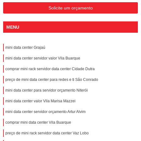
Solicite um orçamento
MENU
mini data center Grajaú
mini data center servidor valor Vila Buarque
comprar mini rack servidor data center Cidade Dutra
preço de mini data center para redes e ti São Conrado
mini data center para servidor orçamento Niterói
mini data center valor Vila Marisa Mazzei
mini data center servidor orçamento Artur Alvim
comprar mini data center Vila Buarque
preço de mini rack servidor data center Vaz Lobo