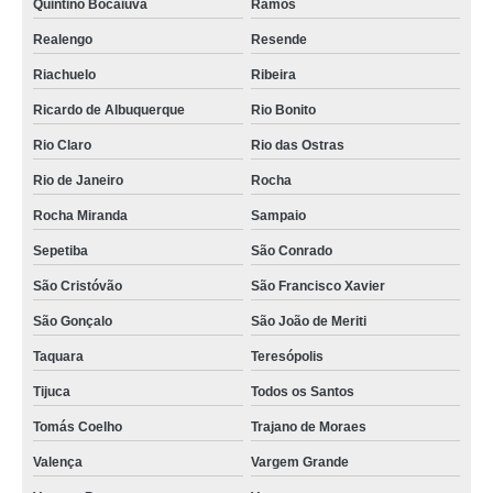
Quintino Bocaiuva
Ramos
Realengo
Resende
Riachuelo
Ribeira
Ricardo de Albuquerque
Rio Bonito
Rio Claro
Rio das Ostras
Rio de Janeiro
Rocha
Rocha Miranda
Sampaio
Sepetiba
São Conrado
São Cristóvão
São Francisco Xavier
São Gonçalo
São João de Meriti
Taquara
Teresópolis
Tijuca
Todos os Santos
Tomás Coelho
Trajano de Moraes
Valença
Vargem Grande