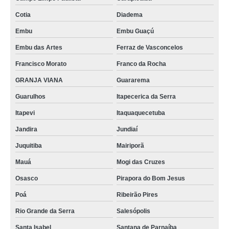
Cotia
Diadema
Embu
Embu Guaçú
Embu das Artes
Ferraz de Vasconcelos
Francisco Morato
Franco da Rocha
GRANJA VIANA
Guararema
Guarulhos
Itapecerica da Serra
Itapevi
Itaquaquecetuba
Jandira
Jundiaí
Juquitiba
Mairiporã
Mauá
Mogi das Cruzes
Osasco
Pirapora do Bom Jesus
Poá
Ribeirão Pires
Rio Grande da Serra
Salesópolis
Santa Isabel
Santana de Parnaíba