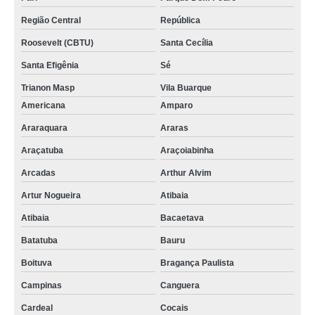
Região Central
República
Roosevelt (CBTU)
Santa Cecília
Santa Efigênia
Sé
Trianon Masp
Vila Buarque
Americana
Amparo
Araraquara
Araras
Araçatuba
Araçoiabinha
Arcadas
Arthur Alvim
Artur Nogueira
Atibaia
Atibaia
Bacaetava
Batatuba
Bauru
Boituva
Bragança Paulista
Campinas
Canguera
Cardeal
Cocais