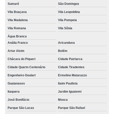
Sumaré
São Domingos
Vila Boaçava
Vila Leopoldina
Vila Madalena
Vila Pompeia
Vila Romana
Vila Sônia
Água Branca
Anália Franco
Aricanduva
Artur Alvim
Belém
Chácara do Piqueri
Cidade Patriarca
Cidade Quarto Centenário
Cidade Tiradentes
Engenheiro Goulart
Ermelino Matarazzo
Guaianases
Itaim Paulista
Itaquera
Jardim Iguatemi
José Bonifácio
Mooca
Parque São Lucas
Parque São Rafael