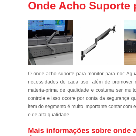
Onde Acho Suporte 
Mobiliário
técnico
Rack de ti
Rack para
servidor
Racks para
data center
Régua de
tomadas
O onde acho suporte para monitor para noc Água
Régua pdu
necessidades de cada uso, além de promover o
matéria-prima de qualidade e costuma ser muit
Suporte par
monitor
controle e isso ocorre por conta da segurança 
item do segmento é muito importante contar com 
e de alta qualidade.
Mais informações sobre onde a