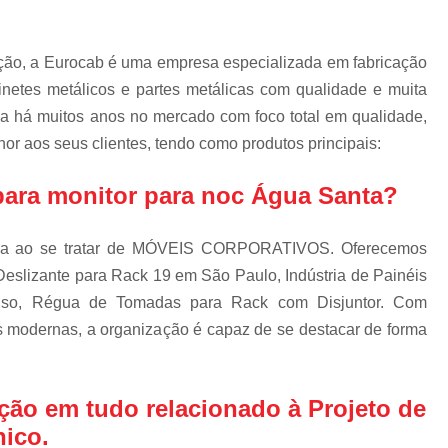
Escova d
Escova de Cab
ação, a Eurocab é uma empresa especializada em fabricação
Escova de Passa
binetes metálicos e partes metálicas com qualidade e muita
Escova 
da há muitos anos no mercado com foco total em qualidade,
or aos seus clientes, tendo como produtos principais:
Escova para Passagem de
Escova Passa Cabos Bipar
ara monitor para noc Água Santa?
Escova Passa Cabos Inteiri
Escova Passa Cabos Qua
sca ao se tratar de MÓVEIS CORPORATIVOS. Oferecemos
eslizante para Rack 19 em São Paulo, Indústria de Painéis
Gabinete Outdoo
Piso, Régua de Tomadas para Rack com Disjuntor. Com
Gabinete Outdoor com Ref
es modernas, a organização é capaz de se destacar de forma
Gabinete Outdoor d
Gabinete Outdoor 
ção em tudo relacionado à Projeto de
Gabinete Outdoor Mono
nico.