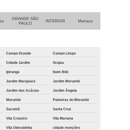
24u
Rack para Servidor de Parede
e
Rack Servidor
Rack Servidor 24u
GRANDE SÃO
za
INTERIOR
Manaus
PAULO
Parede
Rack Servidor Pequeno
Data Center Rack
Data Center Rack Metálico
r 19
Rack Data Center Aluminio
Campo Grande
Campo Limpo
utura Aluminio
Rack de Data Center
Cidade Jardim
Grajau
Center
Rack Metálico para Data Center
Ipiranga
Itaim Bibi
r Data Center
Rack para Data Center
Jardim Marajoara
Jardim Morumbi
er
Rack Software Data Center Metálico
Jardim das Acácias
Jardim Ângela
s
Régua de 8 Tomadas para Rack
Morumbi
Paineiras do Morumbi
omadas
Régua de Tomada Gerenciável
Sacomã
Santa Cruz
0 Amperes
Régua de Tomadas 20a
Vila Cruzeiro
Vila Mariana
peres
Régua de Tomadas com Disjuntor
Vila Uberabinha
cidade monções