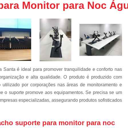
para Monitor para Noc Ág
Bandeja Rack 19 
Confinamento Co
Confinamento Co
Confinamento Eficiênc
Confinamento Efi
Confinamento S
Confinamento Térm
 Santa é ideal para promover tranquilidade e conforto nas
Confinamento Tér
rganização e alta qualidade. O produto é produzido com
Confinamento Tér
o utilizado por corporações nas áreas de monitoramento e
a
Confinamento Térm
que o suporte promove aos equipamentos. Se precisa se um
empresas especializadas, assegurando produtos sofisticados
Confinamento Térmico 
Confinamento Térmico
Confinamento Térmic
cho suporte para monitor para noc