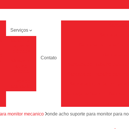
e
Bancada 
Serviços
Bancada de Tr
a
Mesa com
Bancada de Trabalho Ind
ajustes
elétricos
Bancada de T
to
Contato
a
Mesas de
Bancada de Trabalho para A
ajuste
elétrico
Bancada de Trabalho para Ind
Pisos de
Bancada Industrial de Traba
alta vazão
Bandeja de Rack
Bandeja 
Bandeja Fixa para R
Bandeja para Rac
para monitor mecanico
onde acho suporte para monitor para n
Bandeja para Rack Tft