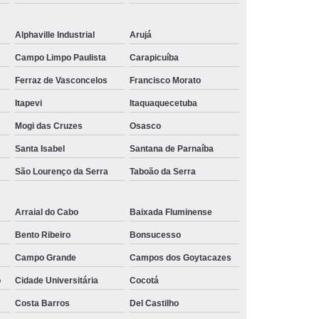
tensão
Régua de Tomadas para Rack 20a
Alphaville Industrial
Arujá
adas para Rack com Disjuntor
Campo Limpo Paulista
Carapicuíba
ofissional
Pdu Régua de Tomadas
Ferraz de Vasconcelos
Francisco Morato
Internacional
Régua Pdu 8 Tomadas
Itapevi
Itaquaquecetuba
Régua Pdu Lcd
Régua Pdu Lcd Iec320 C19
Mogi das Cruzes
Osasco
a Tomada Pdu
Régua Tomada Pdu com Lcd
Santa Isabel
Santana de Parnaíba
 Lcd
Régua Tomada Pdu Iec320 C13
São Lourenço da Serra
Taboão da Serra
stavel
Suporte para Monitor Articulável
Duplo
Suporte para Monitor Mecanico
Arraial do Cabo
Baixada Fluminense
para Monitor Padrão Vesa
Bento Ribeiro
Bonsucesso
nitor para Mobiliario Corporativo
Campo Grande
Campos dos Goytacazes
nitor para Mobiliario Operacional
o
Cidade Universitária
Cocotá
liario Tecnico
Suporte para Monitor para Noc
Costa Barros
Del Castilho