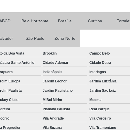
Rack para Servidor 
Rack para Servidor Torr
ABCD
Belo Horizonte
Brasília
Curitiba
Fortale
Rack Servidor 
Rack Servidor Refrigerado
alvador
São Paulo
Zona Norte
Rack Data Cente
to da Boa Vista
Brooklin
Campo Belo
Rack Data Center Estr
ácara Santo Antônio
Cidade Ademar
Cidade Dutra
Rack Metálico de Data 
irapuera
Indianópolis
Interlagos
Rack Metálico Servido
rdim Europa
Jardim Leonor
Jardim Luzitânia
Rack Servidor Data Cent
rdim Paulista
Jardim Paulistano
Jardim São Luiz
Régua de 8 Tomada
ckey Clube
M'Boi Mirim
Moema
Régua de Energia 8 T
dreira
Planalto Paulista
Real Parque
Régua de Tomadas 2
corro
Vila Andrade
Vila Cordeiro
Régua de Tomadas 32 Am
la Progredior
Vila Suzana
Vila Tramontano