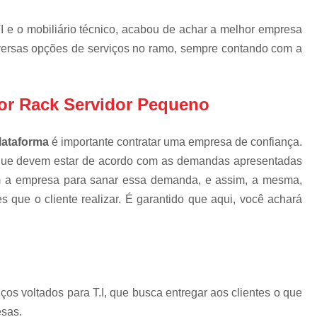
Gabinete Outdoor P
Gabinete Outdoo
I e o mobiliário técnico, acabou de achar a melhor empresa
versas opções de serviços no ramo, sempre contando com a
Gabinete T
Gabinete Teleco
Gabinete Telecom com Vent
or Rack Servidor Pequeno
Gabinete Telecom 
lataforma
é importante contratar uma empresa de confiança.
Gabinete Telecom Out
que devem estar de acordo com as demandas apresentadas
Gabinete Telecom Parede 
bem a empresa para sanar essa demanda, e assim, a mesma,
Mdc Mini Data Center
s que o cliente realizar. É garantido que aqui, você achará
Mini Data Center para Re
Mini Data Center
Mini Data Center Rack p
Mini Data Center T
s voltados para T.I, que busca entregar aos clientes o que
esas.
Rack Mini Data 