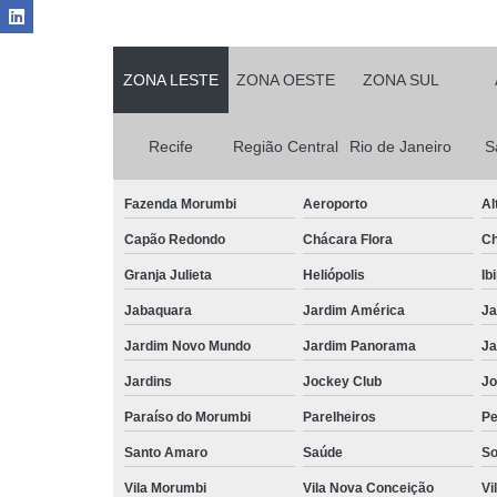
ZONA LESTE
ZONA OESTE
ZONA SUL
Recife
Região Central
Rio de Janeiro
S
Fazenda Morumbi
Aeroporto
Al
Capão Redondo
Chácara Flora
Ch
Granja Julieta
Heliópolis
Ib
Jabaquara
Jardim América
Ja
Jardim Novo Mundo
Jardim Panorama
Ja
Jardins
Jockey Club
Jo
Paraíso do Morumbi
Parelheiros
Pe
Santo Amaro
Saúde
So
Vila Morumbi
Vila Nova Conceição
Vi