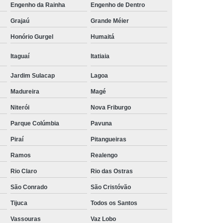
Engenho da Rainha
Engenho de Dentro
lataforma
Suporte para Monitor Pneumático
Grajaú
Grande Méier
 para Monitor Regulável
Honório Gurgel
Humaitá
Itaguaí
Itatiaia
Jardim Sulacap
Lagoa
Madureira
Magé
Niterói
Nova Friburgo
Parque Colúmbia
Pavuna
Piraí
Pitangueiras
Ramos
Realengo
Rio Claro
Rio das Ostras
São Conrado
São Cristóvão
Tijuca
Todos os Santos
Vassouras
Vaz Lobo