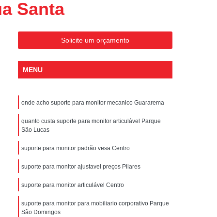
ua Santa
Polegadas
Bandeja Rack Servidor
ntenção Térmica para Data Center
rredor Térmico para Data Center
Solicite um orçamento
ia Energética Térmica para Data Center
MENU
ciência Térmica para Data Center
olução Térmica para Data Center
onde acho suporte para monitor mecanico Guararema
ico Climatização para Data Center
mico Data Center com Teto Retrátil
quanto custa suporte para monitor articulável Parque
São Lucas
mico para Data Center Climatizado
suporte para monitor padrão vesa Centro
ico para Data Center com Biometria
suporte para monitor ajustavel preços Pilares
para Data Center com Porta Automática
suporte para monitor articulável Centro
 para Data Center com Teto Basculante
o para Data Center com Teto Retrátil
suporte para monitor para mobiliario corporativo Parque
São Domingos