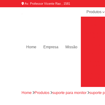
Av. Professor Vicente Rao , 1581
Produtos
Bancada d
trabalho
Bandeja par
rack
Confinamen
Home
Empresa
Missão
térmico par
data center
Escova de
cabos
Gabinete
outdoor
Gabinete
telecom
Home
Produtos
suporte para monitor
suporte 
Minis data
center