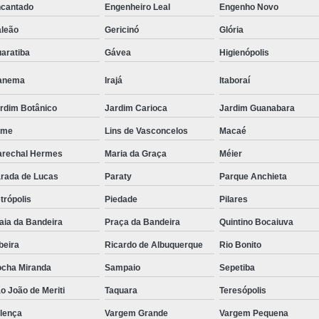
cantado
Engenheiro Leal
Engenho Novo
Suporte para Monitor para P
leão
Gericinó
Glória
Suporte
aratiba
Gávea
Higienópolis
anema
Irajá
Itaboraí
rdim Botânico
Jardim Carioca
Jardim Guanabara
eme
Lins de Vasconcelos
Macaé
rechal Hermes
Maria da Graça
Méier
rada de Lucas
Paraty
Parque Anchieta
trópolis
Piedade
Pilares
aia da Bandeira
Praça da Bandeira
Quintino Bocaiuva
beira
Ricardo de Albuquerque
Rio Bonito
cha Miranda
Sampaio
Sepetiba
o João de Meriti
Taquara
Teresópolis
lença
Vargem Grande
Vargem Pequena