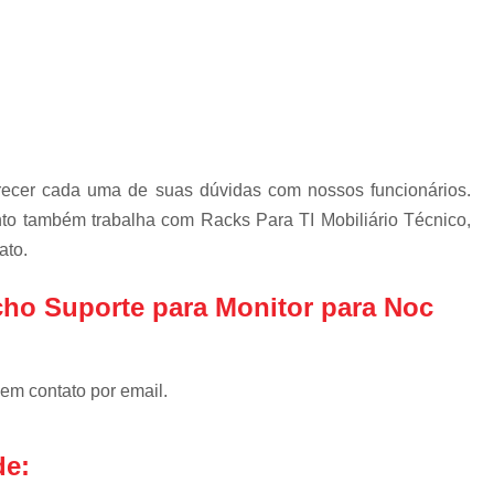
Mobiliário Té
Mobiliário Técnic
Mobiliário Técnico de Mon
Mobiliário Técnico 
Mobiliário T
arecer cada uma de suas dúvidas com nossos funcionários.
to também trabalha com Racks Para TI Mobiliário Técnico,
Mobiliário
ato.
Mobiliário 
Mobiliário Téc
cho Suporte para Monitor para Noc
Mobiliário Técnico Sal
Rack de Ti Data Center
 em contato por email.
Rack Metálico de Ti
Rack T
Rack Ti Parede
Rack
de:
Rack Ti Suspenso
Rack 