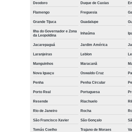
Deodoro
Duque de Caxias
En
Flamengo
Freguesia
Ga
Grande Tijuca
Guadalupe
Gu
Ilha do Governador e Zona
Inhaúma
Ip
da Leopoldina
Jacarepaguá
Jardim América
Ja
Laranjeiras
Leblon
L
Manguinhos
Maracanã
Ma
Nova Iguaçu
Oswaldo Cruz
Pa
Penha
Penha Circular
Pe
Porto Real
Portuguesa
Pr
Resende
Riachuelo
Ri
Rio de Janeiro
Rocha
Ro
São Francisco Xavier
São Gonçalo
Sã
Tomás Coelho
Trajano de Moraes
Va