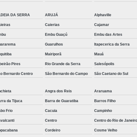
Régua de Tomadas para Ex
LDEIA DA SERRA
ARUJÁ
Alphaville
Régua de Tom
ieiras
Caierias
Cajamar
Régua de Tomadas Pr
mbu
Embu Guaçú
Embu das Artes
Pdu Régua de Tomadas 
uararema
Guarulhos
Itapecerica da Serra
Régua Pdu Gerenciável
quitiba
Mairiporã
Mauá
Régua Pdu Nacional
Régu
beirão Pires
Rio Grande da Serra
Salesópolis
Régua Tomada Pdu de
o Bernardo Centro
São Bernardo do Campo
São Caetano do Sul
Suporte para Monitor Aju
Suporte para Monitor 
chieta
Angra dos Reis
Araruama
Suporte 
rra da Tijuca
Barra de Guaratiba
Barros Filho
Suporte para Mo
bo Frio
Cacuia
Campinho
Suporte para Mo
valcanti
Centro
Centro do Rio de Janeir
Suporte para Monitor para Mobi
opacabana
Cordeiro
Cosme Velho