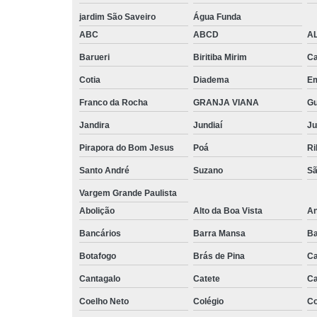
jardim São Saveiro
Água Funda
ABC
ABCD
A
Barueri
Biritiba Mirim
Ca
Cotia
Diadema
E
Franco da Rocha
GRANJA VIANA
G
Jandira
Jundiaí
Ju
Pirapora do Bom Jesus
Poá
Ri
Santo André
Suzano
Sã
Vargem Grande Paulista
Abolição
Alto da Boa Vista
An
Bancários
Barra Mansa
Ba
Botafogo
Brás de Pina
Ca
Cantagalo
Catete
Ca
Coelho Neto
Colégio
C