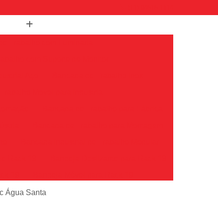
(11) 94515-1114
de Trabalho com Luminaria
abalho com Suporte de Monitor
ustrial Aço
Bancada de Trabalho Inox
rabalho Movel para Industria
utomação
Bancada de Trabalho para Fábrica
ústria
Bancada de Trabalho para Montagem
lho
Bancada Industrial de Trabalho Modular
de Rack 19
Bandeja Deslizante para Rack 19
ack 19
Bandeja Móvel para Rack 19
k 19
Bandeja para Rack Servidor
oc Água Santa
Bandeja Rack
Bandeja Rack 19