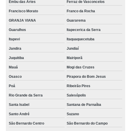
Embu das Artes
Ferraz de Vasconcelos
onde tem confinamento térmico para data center com porta automática São
Caetano do Sul
Francisco Morato
Franco da Rocha
confinamentos térmicos para data center com porta automática Praça da
GRANJA VIANA
Guararema
Bandeira
Guarulhos
Itapecerica da Serra
onde tem confinamento térmico data center com teto retrátil Marechal
Hermes
Itapevi
Itaquaquecetuba
confinamento térmico para data center com teto basculante Artur Alvim
Jandira
Jundiaí
confinamento térmico climatização para data center Ribeirão Pires
Juquitiba
Mairiporã
confinamento térmico data center com teto retrátil Jardim Botânico
Mauá
Mogi das Cruzes
onde tem confinamento térmico para data center com biometria Jardim
Osasco
Pirapora do Bom Jesus
Guedala
Poá
Ribeirão Pires
venda de confinamento térmico para data center climatizado Tomás Coelho
Rio Grande da Serra
Salesópolis
confinamentos térmicos para data center com porta automática São
Lourenço da Serra
Santa Isabel
Santana de Parnaíba
venda de confinamento eficiência energética térmica para data center
Santo André
Suzano
Tatuapé
São Bernardo Centro
São Bernardo do Campo
onde tem confinamento térmico para data center climatizado Jardim