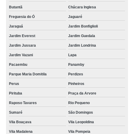
Butantã
Chácara Inglesa
Freguesia do Ó
Jaguaré
Jaraguá
Jardim Bonfiglioli
Jardim Everest
Jardim Guedala
Jardim Jussara
Jardim Londrina
Jardim Vazani
Lapa
Pacaembu
Panamby
Parque Maria Domitila
Perdizes
Perus
Pinheiros
Pirituba
Praça da Arvore
Raposo Tavares
Rio Pequeno
Sumaré
São Domingos
Vila Boaçava
Vila Leopoldina
Vila Madalena
Vila Pompeia