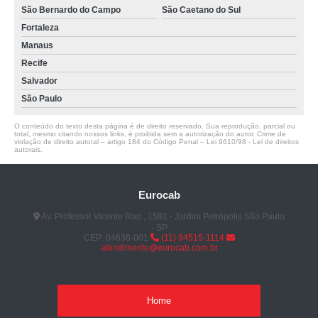
São Bernardo do Campo
São Caetano do Sul
Fortaleza
Manaus
Recife
Salvador
São Paulo
O conteúdo do texto desta página é de direito reservado. Sua reprodução, parcial ou
total, mesmo citando nossos links, é proibida sem a autorização do autor. Crime de
violação de direito autoral – artigo 184 do Código Penal –
Lei 9610/98 - Lei de direitos
autorais
.
Eurocab
Av. Professor Vicente Rao , 1581 - Jardim Petrópolis São Paulo
- SP
CEP: 04636-001
(11) 94515-1114
atendimento@eurocab.com.br
Home