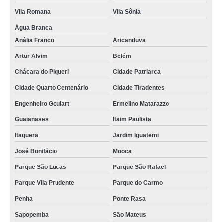
Vila Romana
Vila Sônia
Água Branca
Anália Franco
Aricanduva
Artur Alvim
Belém
Chácara do Piqueri
Cidade Patriarca
Cidade Quarto Centenário
Cidade Tiradentes
Engenheiro Goulart
Ermelino Matarazzo
Guaianases
Itaim Paulista
Itaquera
Jardim Iguatemi
José Bonifácio
Mooca
Parque São Lucas
Parque São Rafael
Parque Vila Prudente
Parque do Carmo
Penha
Ponte Rasa
Sapopemba
São Mateus