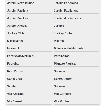
Jardim Novo Mundo
Jardim Panorama
confinamentos térmicos para data center com teto retrátil Quintino Bocaiuva
Jardim Paulista
Jardim Paulistano
venda de confinamento térmico para data center com porta automática
ALDEIA DA SERRA
Jardim São Luiz
Jardim das Acácias
confinamentos térmicos para data center climatizados Ribeirão Pires
Jardim Ângela
Jardins
confinamento térmico para data center com biometria Engenho da Rainha
Jockey Club
Jockey Clube
onde tem confinamento térmico para data center com teto retrátil ALDEIA DA
M'Boi Mirim
Moema
SERRA
Morumbi
Paineiras do Morumbi
venda de confinamento solução térmica para data center Ibitiruna
Paraíso do Morumbi
Parelheiros
confinamentos térmicos para data center com biometria Panamby
Pedreira
Planalto Paulista
venda de confinamento térmico para data center com biometria Botafogo
Real Parque
Sacomã
onde tem confinamento térmico climatização para data center Cambuci
Santa Cruz
Santo Amaro
confinamento térmico para data center com porta automática Campinho
Saúde
Socorro
confinamentos contenção térmica para data center Vila Pompeia
Vila Andrade
Vila Cordeiro
venda de confinamento térmico para data center com teto basculante
Vila Cruzeiro
Vila Mariana
Pirapora do Bom Jesus