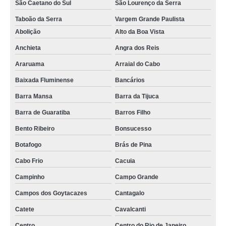
Paulistano
São Caetano do Sul
São Lourenço da Serra
confinamento térmico para data center com porta automática preço Brooklin
Taboão da Serra
Vargem Grande Paulista
Abolição
Alto da Boa Vista
confinamento térmico data center com teto retrátil preço Jardim São Paulo
Anchieta
Angra dos Reis
onde tem confinamento corredor térmico para data center Santo André
Araruama
Arraial do Cabo
confinamento contenção térmica para data center preço Vinhedo
Baixada Fluminense
Bancários
onde tem confinamento térmico para data center com teto retrátil Vila
Pompeia
Barra Mansa
Barra da Tijuca
confinamento contenção térmica para data center preço Aclimação
Barra de Guaratiba
Barros Filho
venda de confinamento térmico para data center climatizado Vila Chica
Bento Ribeiro
Bonsucesso
Luíza
Botafogo
Brás de Pina
confinamento térmico data center com teto retrátil preço Água Santa
Cabo Frio
Cacuia
venda de confinamento contenção térmica para data center Jandira
Campinho
Campo Grande
onde tem confinamento térmico para data center climatizado Penha
Campos dos Goytacazes
Cantagalo
venda de confinamento térmico data center com teto retrátil Freguesia do Ó
Catete
Cavalcanti
confinamentos contenção térmica para data center Cidade Jardim
Centro
Centro do Rio de Janeiro