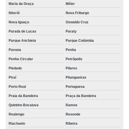
confinamento contenção térmica para data center Jaboticabal
Maria da Graça
Méier
Niterói
Nova Friburgo
onde tem confinamento contenção térmica para data center Jardim Guedala
Nova Iguaçu
Oswaldo Cruz
confinamento térmico para data center com teto retrátil Vila Boaçava
Parada de Lucas
Paraty
venda de confinamento eficiência energética térmica para data center
Freguesia
Parque Anchieta
Parque Colúmbia
confinamento térmico para data center climatizado preço Parque do Carmo
Pavuna
Penha
Penha Circular
Petrópolis
Piedade
Pilares
Piraí
Pitangueiras
Porto Real
Portuguesa
Praia da Bandeira
Praça da Bandeira
Quintino Bocaiuva
Ramos
Realengo
Resende
Riachuelo
Ribeira