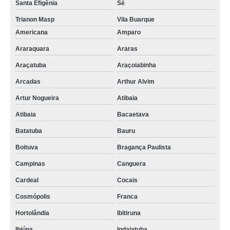
Santa Efigênia
Sé
Trianon Masp
Vila Buarque
Americana
Amparo
Araraquara
Araras
Araçatuba
Araçoiabinha
Arcadas
Arthur Alvim
Artur Nogueira
Atibaia
Atibaia
Bacaetava
Batatuba
Bauru
Boituva
Bragança Paulista
Campinas
Canguera
Cardeal
Cocais
Cosmópolis
Franca
Hortolândia
Ibitiruna
Ibiúna
Indaiatuba