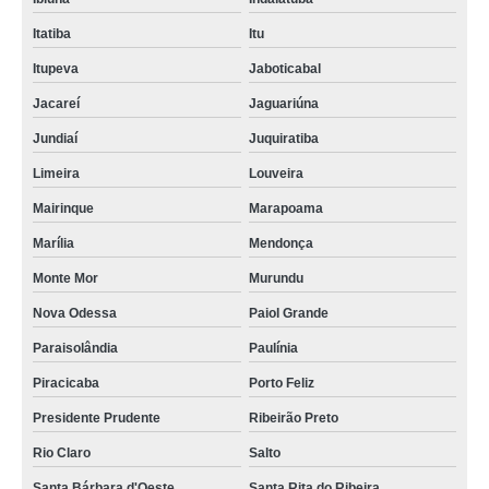
Itatiba
Itu
Itupeva
Jaboticabal
Jacareí
Jaguariúna
Jundiaí
Juquiratiba
Limeira
Louveira
Mairinque
Marapoama
Marília
Mendonça
Monte Mor
Murundu
Nova Odessa
Paiol Grande
Paraisolândia
Paulínia
Piracicaba
Porto Feliz
Presidente Prudente
Ribeirão Preto
Rio Claro
Salto
Santa Bárbara d'Oeste
Santa Rita do Ribeira