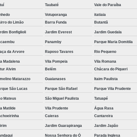
Suporte para Monitor para P
tuí
Taubaté
Vale do Paraíba
Suporte
nhedo
Votuporanga
itatiaia
irro do Limão
Barra Funda
Butantã
rdim Bonfiglioli
Jardim Everest
Jardim Guedala
acaembu
Panamby
Parque Maria Domitila
aça da Arvore
Raposo Tavares
Rio Pequeno
la Madalena
Vila Pompeia
Vila Romana
tur Alvim
Belém
Chácara do Piqueri
melino Matarazzo
Guaianases
Itaim Paulista
rque São Lucas
Parque São Rafael
Parque Vila Prudente
o Mateus
São Miguel Paulista
Tatuapé
la Matilde
Vila Prudente
Água Rasa
choeirinha
Caieras
Cantareira
irim
Jardim Guarapiranga
Jardim Japão
ndaqui
Nossa Senhora do Ó
Parada Inglesa