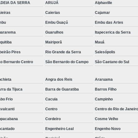
LDEIA DA SERRA
ARUJÁ
Alphaville
Mobiliário Té
ieiras
Caierias
Cajamar
Mobiliário Técnic
mbu
Embu Guaçú
Embu das Artes
Mobiliário Técnico de Mon
uararema
Guarulhos
Itapecerica da Serra
Mobiliário Técnico 
quitiba
Mairiporã
Mauá
Mobiliário T
beirão Pires
Rio Grande da Serra
Salesópolis
Mobiliário
o Bernardo Centro
São Bernardo do Campo
São Caetano do Sul
Mobiliário 
chieta
Angra dos Reis
Araruama
Mobiliário Téc
rra da Tijuca
Barra de Guaratiba
Barros Filho
Mobiliário Técnico Sal
bo Frio
Cacuia
Campinho
Rack de Ti Data Center
valcanti
Centro
Centro do Rio de Janeir
Rack Metálico de Ti
Rack T
opacabana
Cordeiro
Cosme Velho
Rack Ti Parede
Rack
cantado
Engenheiro Leal
Engenho Novo
Rack Ti Suspenso
Rack 