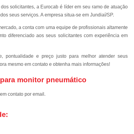
Escova d
os solicitantes, a Eurocab é líder em seu ramo de atuação
Escova de Cab
dos seus serviços. A empresa situa-se em Jundiaí/SP.
Escova de Passa
ercado, a conta com uma equipe de profissionais altamente
Escova 
nto diferenciado aos seus solicitantes com experiência em
Escova para Passagem de
Escova Passa Cabos Bipar
, pontualidade e preço justo para melhor atender seus
Escova Passa Cabos Inteiri
 agora mesmo em contato e obtenha mais informações!
Escova Passa Cabos Qua
 para monitor pneumático
Gabinete Outdoo
Gabinete Outdoor com Ref
 em contato por email.
Gabinete Outdoor d
de:
Gabinete Outdoor 
Gabinete Outdoor Mono