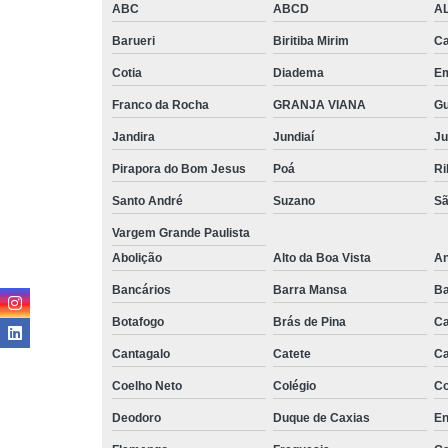
ABC
ABCD
A
Barueri
Biritiba Mirim
Ca
Cotia
Diadema
E
Franco da Rocha
GRANJA VIANA
G
Jandira
Jundiaí
Ju
Pirapora do Bom Jesus
Poá
Ri
Santo André
Suzano
Sã
Vargem Grande Paulista
Abolição
Alto da Boa Vista
An
Bancários
Barra Mansa
Ba
Botafogo
Brás de Pina
Ca
Cantagalo
Catete
Ca
Coelho Neto
Colégio
C
Deodoro
Duque de Caxias
En