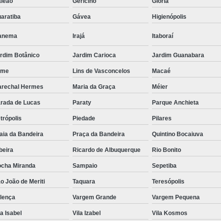
leão
Gericinó
Glória
Rack para Servidor 
aratiba
Gávea
Higienópolis
Rack para Servidor Torr
anema
Irajá
Itaboraí
Rack Servidor 
rdim Botânico
Jardim Carioca
Jardim Guanabara
Rack Servidor Refrigerado
eme
Lins de Vasconcelos
Macaé
Rack Data Cente
rechal Hermes
Maria da Graça
Méier
Rack Data Center Estr
rada de Lucas
Paraty
Parque Anchieta
Rack Metálico de Data 
trópolis
Piedade
Pilares
Rack Metálico Servido
aia da Bandeira
Praça da Bandeira
Quintino Bocaiuva
Rack Servidor Data Cent
beira
Ricardo de Albuquerque
Rio Bonito
Régua de 8 Tomada
cha Miranda
Sampaio
Sepetiba
Régua de Energia 8 T
o João de Meriti
Taquara
Teresópolis
Régua de Tomadas 2
lença
Vargem Grande
Vargem Pequena
Régua de Tomadas 32 Am
la Isabel
Vila Izabel
Vila Kosmos