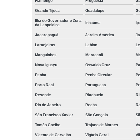
Flamengo
Freguesia
Ga
Grande Tijuca
Guadalupe
Gu
Ilha do Governador e Zona
Inhaúma
Ip
da Leopoldina
Jacarepaguá
Jardim América
Ja
Laranjeiras
Leblon
L
Manguinhos
Maracanã
Ma
Nova Iguaçu
Oswaldo Cruz
Pa
Penha
Penha Circular
Pe
Porto Real
Portuguesa
Pr
Resende
Riachuelo
Ri
Rio de Janeiro
Rocha
Ro
São Francisco Xavier
São Gonçalo
Sã
Tomás Coelho
Trajano de Moraes
Va
Vicente de Carvalho
Vigário Geral
Vi