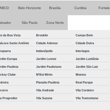
Gabinete Outdoor P
ABCD
Belo Horizonte
Brasília
Curitiba
Fortale
Gabinete Outdoo
Gabinete T
alvador
São Paulo
Zona Norte
Gabinete Teleco
Gabinete Telecom com Vent
to da Boa Vista
Brooklin
Campo Belo
Gabinete Telecom 
ácara Santo Antônio
Cidade Ademar
Cidade Dutra
Gabinete Telecom Out
irapuera
Indianópolis
Interlagos
Gabinete Telecom Parede 
rdim Europa
Jardim Leonor
Jardim Luzitânia
rdim Paulista
Jardim Paulistano
Jardim São Luiz
Mdc Mini Data Center
ckey Clube
M'Boi Mirim
Moema
Mini Data Center para Re
dreira
Planalto Paulista
Real Parque
Mini Data Center
corro
Vila Andrade
Vila Cordeiro
Mini Data Center Rack p
la Progredior
Vila Suzana
Vila Tramontano
Mini Data Center T
Rack Mini Data 