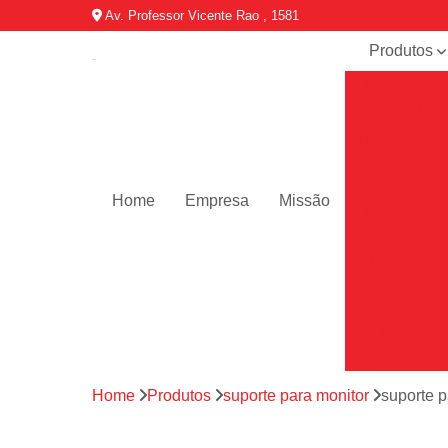
Av. Professor Vicente Rao , 1581
Produtos
Bancada d
trabalho
Bandeja par
rack
Confinamen
Home
Empresa
Missão
térmico par
data center
Escova de
cabos
Gabinete
outdoor
Gabinete
telecom
Home
Produtos
suporte para monitor
suporte 
Minis data
center