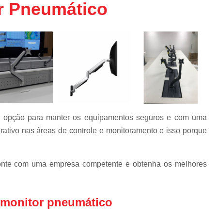
r Pneumático
Bandeja Rack 19 
Confinamento Co
Confinamento Co
Confinamento Eficiênc
Confinamento Efi
Confinamento S
Confinamento Térm
a opção para manter os equipamentos seguros e com uma
Confinamento Tér
rativo nas áreas de controle e monitoramento e isso porque
Confinamento Tér
a
Confinamento Térm
onte com uma empresa competente e obtenha os melhores
Confinamento Térmico 
Confinamento Térmico
 monitor pneumático
Confinamento Térmic