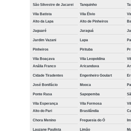
São Silvestre de Jacarei
Tanquinho
Ta
Vila Batista
Vila Élvio
Vi
Alto da Lapa
Alto de Pinheiros
Ba
Jaguaré
Jaraguá
Ja
Jardim Vazani
Lapa
P
Pinheiros
Pirituba
Pr
Vila Boaçava
Vila Leopoldina
Vi
Anália Franco
Aricanduva
Ar
Cidade Tiradentes
Engenheiro Goulart
Er
José Bonifácio
Mooca
Pa
Ponte Rasa
Sapopemba
Sã
Vila Esperança
Vila Formosa
Vi
Alto do Pari
Brasilândia
Ca
Chora Menino
Freguesia do Ó
Im
Lauzane Paulista
Limão
Ma