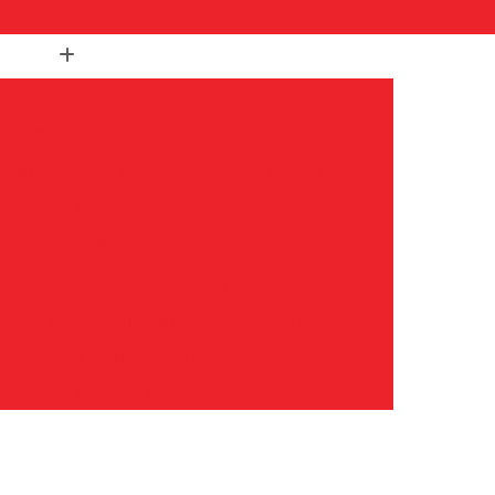
(11) 94515-1114
de Trabalho com Luminaria
abalho com Suporte de Monitor
ustrial Aço
Bancada de Trabalho Inox
rabalho Movel para Industria
utomação
Bancada de Trabalho para Fábrica
ústria
Bancada de Trabalho para Montagem
lho
Bancada Industrial de Trabalho Modular
de Rack 19
Bandeja Deslizante para Rack 19
ack 19
Bandeja Móvel para Rack 19
k 19
Bandeja para Rack Servidor
Bandeja Rack
Bandeja Rack 19