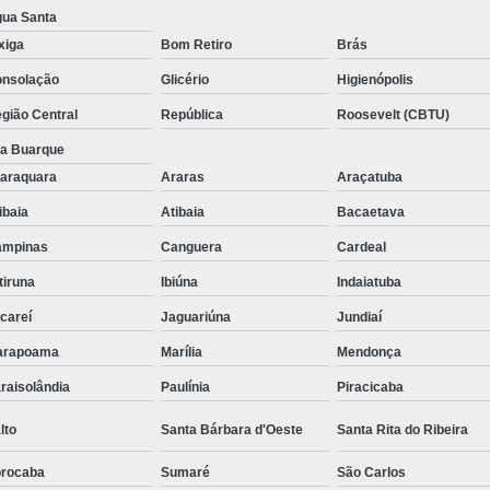
ua Santa
Régua de Tomadas para Ex
xiga
Bom Retiro
Brás
Régua de Tom
nsolação
Glicério
Higienópolis
Régua de Tomadas Pr
gião Central
República
Roosevelt (CBTU)
Pdu Régua de Tomadas 
la Buarque
Régua Pdu Gerenciável
araquara
Araras
Araçatuba
Régua Pdu Nacional
Régu
ibaia
Atibaia
Bacaetava
Régua Tomada Pdu de
ampinas
Canguera
Cardeal
Suporte para Monitor Aju
itiruna
Ibiúna
Indaiatuba
Suporte para Monitor 
careí
Jaguariúna
Jundiaí
arapoama
Marília
Mendonça
Suporte 
raisolândia
Paulínia
Piracicaba
Suporte para Mo
Suporte para Mo
lto
Santa Bárbara d'Oeste
Santa Rita do Ribeira
Suporte para Monitor para Mobi
rocaba
Sumaré
São Carlos