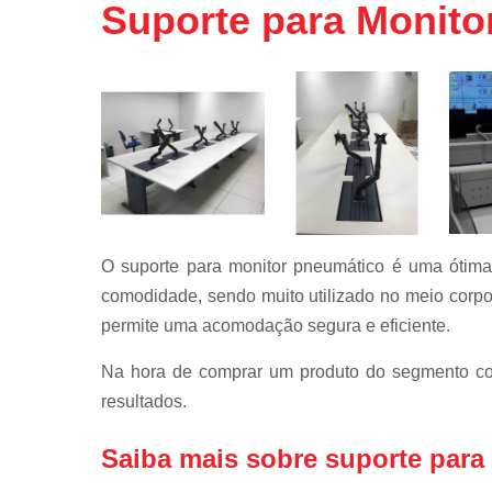
Suporte para Monito
Mobiliário
técnico
Rack de ti
Rack para
servidor
Racks para
data center
Régua de
tomadas
O suporte para monitor pneumático é uma ótim
Régua pdu
comodidade, sendo muito utilizado no meio corpo
permite uma acomodação segura e eficiente.
Suporte par
monitor
Na hora de comprar um produto do segmento c
resultados.
Saiba mais sobre suporte para