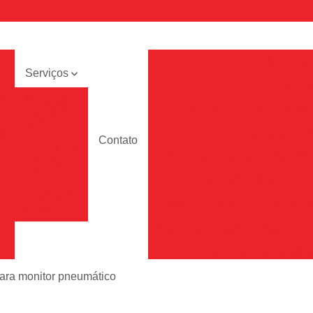
e
Bancada 
Serviços
Bancada de Tr
a
Mesa com
Bancada de Trabalho Ind
ajustes
elétricos
Bancada de T
to
Contato
a
Mesas de
Bancada de Trabalho para A
ajuste
elétrico
Bancada de Trabalho para Ind
Pisos de
Bancada Industrial de Traba
alta vazão
Bandeja de Rack
Bandeja 
Bandeja Fixa para R
Bandeja para Rac
para monitor pneumático
Bandeja para Rack Tft