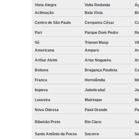
Vista Alegre
Volta Redonda
Ág
Aclimação
Bela Vista
Bi
Centro de São Paulo
Cerqueira César
Co
Pari
Parque Dom Pedro
Re
Sé
Trianon Masp
Vi
Americana
Amparo
Ar
Arthur Alvim
Artur Nogueira
At
Boituva
Bragança Paulista
C
Franca
Hortolândia
Ib
Itupeva
Jaboticabal
Ja
Louveira
Mairinque
M
Nova Odessa
Paiol Grande
Pa
Ribeirão Preto
Rio Claro
Sa
Santo Antônio da Posse
Socorro
So