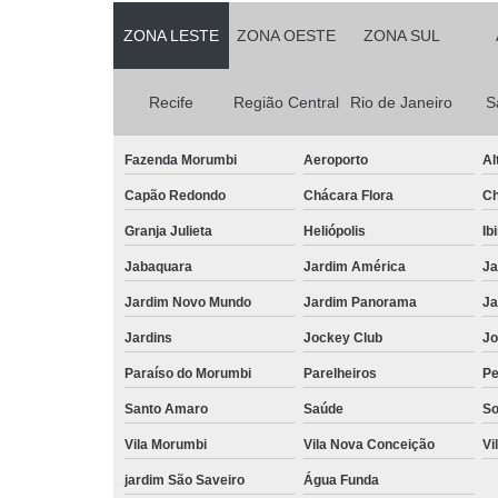
ZONA LESTE
ZONA OESTE
ZONA SUL
Recife
Região Central
Rio de Janeiro
S
Fazenda Morumbi
Aeroporto
Al
Capão Redondo
Chácara Flora
Ch
Granja Julieta
Heliópolis
Ib
Jabaquara
Jardim América
Ja
Jardim Novo Mundo
Jardim Panorama
Ja
Jardins
Jockey Club
Jo
Paraíso do Morumbi
Parelheiros
Pe
Santo Amaro
Saúde
So
Vila Morumbi
Vila Nova Conceição
Vi
jardim São Saveiro
Água Funda