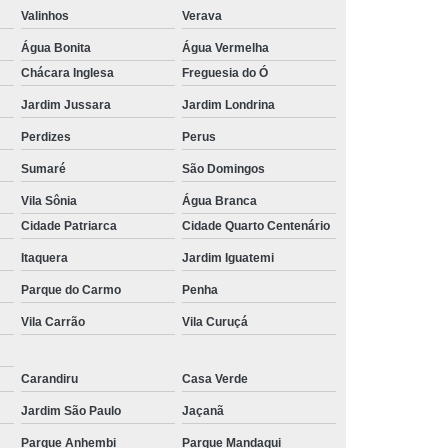
lataforma
Suporte para Monitor Pneumático
onde acho suporte para monitor para plataforma Méier
Valinhos
Verava
 para Monitor Regulável
Água Bonita
Água Vermelha
quanto custa suporte para monitor duplo Itaboraí
Chácara Inglesa
Freguesia do Ó
quanto custa suporte para monitor para plataforma
Jardim Jussara
Jardim Londrina
Engenho da Rainha
Perdizes
Perus
suporte para monitor duplo Barra da Tijuca
Sumaré
São Domingos
suportes para monitor para mobiliario tecnico Barra da
Tijuca
Vila Sônia
Água Branca
Cidade Patriarca
Cidade Quarto Centenário
suporte para monitor articulável Paiol Grande
Itaquera
Jardim Iguatemi
suporte para monitor para mobiliario tecnico Parque Vila
Parque do Carmo
Penha
Prudente
Vila Carrão
Vila Curuçá
quanto custa suporte para monitor ajustavel Tremembé
quanto custa suporte para monitor padrão vesa Atibaia
Carandiru
Casa Verde
onde acho suporte para monitor para noc Jardim
Jardim São Paulo
Jaçanã
Morumbi
Parque Anhembi
Parque Mandaqui