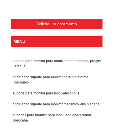
Polegadas
Bandeja Rack Servidor
ntenção Térmica para Data Center
rredor Térmico para Data Center
Solicite um orçamento
ia Energética Térmica para Data Center
MENU
ciência Térmica para Data Center
olução Térmica para Data Center
suporte para monitor para mobiliario operacional preços
ico Climatização para Data Center
Jaraguá
mico Data Center com Teto Retrátil
onde acho suporte para monitor para plataforma
mico para Data Center Climatizado
Riachuelo
ico para Data Center com Biometria
suporte para monitor para noc Salesópolis
para Data Center com Porta Automática
onde acho suporte para monitor mecanico Vila Mariana
 para Data Center com Teto Basculante
suportes para monitor para mobiliario operacional
Sorocaba
o para Data Center com Teto Retrátil