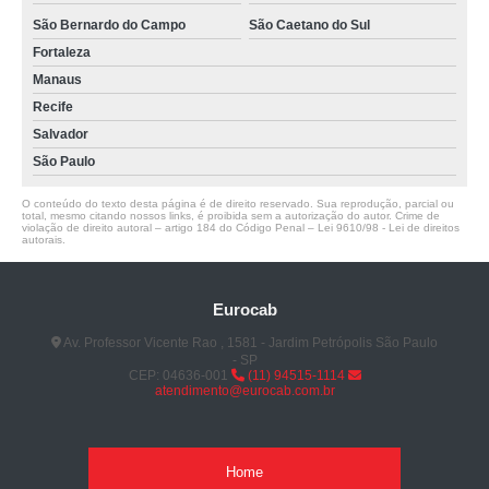
São Bernardo do Campo
São Caetano do Sul
Fortaleza
Manaus
Recife
Salvador
São Paulo
O conteúdo do texto desta página é de direito reservado. Sua reprodução, parcial ou
total, mesmo citando nossos links, é proibida sem a autorização do autor. Crime de
violação de direito autoral – artigo 184 do Código Penal –
Lei 9610/98 - Lei de direitos
autorais
.
Eurocab
Av. Professor Vicente Rao , 1581 - Jardim Petrópolis São Paulo
- SP
CEP: 04636-001
(11) 94515-1114
atendimento@eurocab.com.br
Home