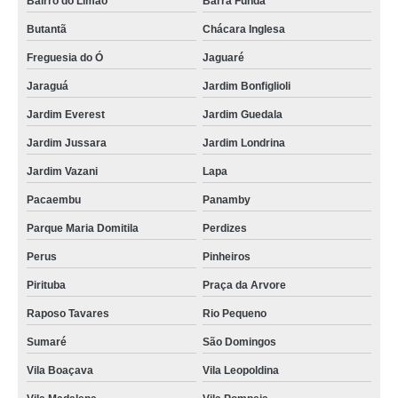
Bairro do Limão
Barra Funda
Butantã
Chácara Inglesa
Freguesia do Ó
Jaguaré
Jaraguá
Jardim Bonfiglioli
Jardim Everest
Jardim Guedala
Jardim Jussara
Jardim Londrina
Jardim Vazani
Lapa
Pacaembu
Panamby
Parque Maria Domitila
Perdizes
Perus
Pinheiros
Pirituba
Praça da Arvore
Raposo Tavares
Rio Pequeno
Sumaré
São Domingos
Vila Boaçava
Vila Leopoldina