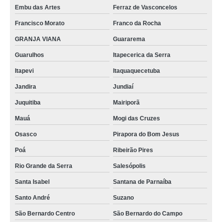
Embu das Artes
Ferraz de Vasconcelos
onde acho mobiliário técnico com regulagem elétrica de altura Mairiporã
Francisco Morato
Franco da Rocha
onde tem mobiliário técnico cco São Gonçalo
GRANJA VIANA
Guararema
mobiliário técnico com regulagem de altura preços Itatiaia
Guarulhos
Itapecerica da Serra
mobiliário técnico com regulagem elétrica de altura preços Valinhos
Itapevi
Itaquaquecetuba
mobiliário técnico noc São Gonçalo
Jandira
Jundiaí
onde acho mobiliário técnico com regulagem de altura Vargem Grande
Juquitiba
Mairiporã
mobiliário técnico para monitoramento Itatiaia
Mauá
Mogi das Cruzes
onde acho mobiliário técnico cco Taubaté
Osasco
Pirapora do Bom Jesus
mobiliário técnico laboratório preços Portuguesa
Poá
Ribeirão Pires
onde acho mobiliário técnico elevatória Santa Isabel
Rio Grande da Serra
Salesópolis
mobiliários técnicos elevatória Mandaqui
Santa Isabel
Santana de Parnaíba
Santo André
Suzano
mobiliário técnico para centro de controle Niterói
São Bernardo Centro
São Bernardo do Campo
mobiliário técnico laboratório preços Heliópolis