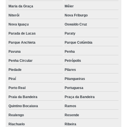
onde tem mobiliário técnico com regulagem de altura Guararema
Maria da Graça
Méier
onde tem mobiliário técnico salas de controle Chácara Inglesa
Niterói
Nova Friburgo
Nova Iguaçu
Oswaldo Cruz
Parada de Lucas
Paraty
Parque Anchieta
Parque Colúmbia
Pavuna
Penha
Penha Circular
Petrópolis
Piedade
Pilares
Piraí
Pitangueiras
Porto Real
Portuguesa
Praia da Bandeira
Praça da Bandeira
Quintino Bocaiuva
Ramos
Realengo
Resende
Riachuelo
Ribeira