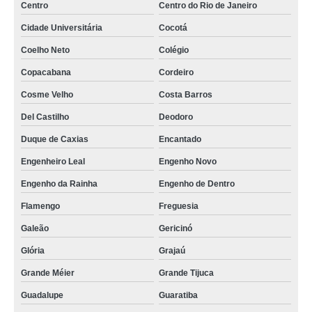
Centro
Centro do Rio de Janeiro
mobiliário técnico cco preços Biritiba Mirim
Cidade Universitária
Cocotá
mobiliário técnico para monitoramento Manaus
Coelho Neto
Colégio
onde tem mobiliário técnico elevatória Praça da Bandeira
Copacabana
Cordeiro
onde tem mobiliário técnico noc Parque Anchieta
Cosme Velho
Costa Barros
mobiliários técnicos para centro de controle Itupeva
Del Castilho
Deodoro
onde tem mobiliário técnico para monitoramento Vicente de Carvalho
Duque de Caxias
Encantado
onde tem mobiliário técnico laboratório Méier
Engenheiro Leal
Engenho Novo
mobiliários técnicos de monitoramento Socorro
Engenho da Rainha
Engenho de Dentro
onde acho mobiliário técnico para salas de monitoramento Araçoiabinha
Flamengo
Freguesia
onde acho mobiliário técnico para centro de controle Cotia
Galeão
Gericinó
onde acho mobiliário técnico para monitoramento São Silvestre de Jacarei
Glória
Grajaú
mobiliário técnico para centro de controle preços Centro
Grande Méier
Grande Tijuca
onde tem mobiliário técnico para salas de monitoramento Cocais
Guadalupe
Guaratiba