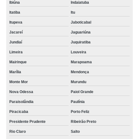
Ibiúna
Indaiatuba
Itatiba
Itu
Itupeva
Jaboticabal
Jacareí
Jaguariúna
Jundiaí
Juquiratiba
Limeira
Louveira
Mairinque
Marapoama
Marília
Mendonça
Monte Mor
Murundu
Nova Odessa
Paiol Grande
Paraisolândia
Paulínia
Piracicaba
Porto Feliz
Presidente Prudente
Ribeirão Preto
Rio Claro
Salto