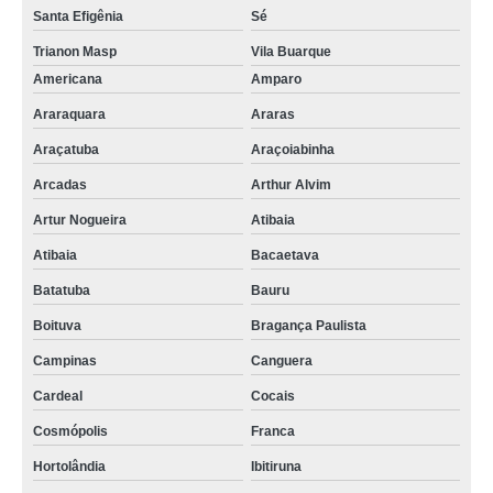
Santa Efigênia
Sé
Trianon Masp
Vila Buarque
Americana
Amparo
Araraquara
Araras
Araçatuba
Araçoiabinha
Arcadas
Arthur Alvim
Artur Nogueira
Atibaia
Atibaia
Bacaetava
Batatuba
Bauru
Boituva
Bragança Paulista
Campinas
Canguera
Cardeal
Cocais
Cosmópolis
Franca
Hortolândia
Ibitiruna