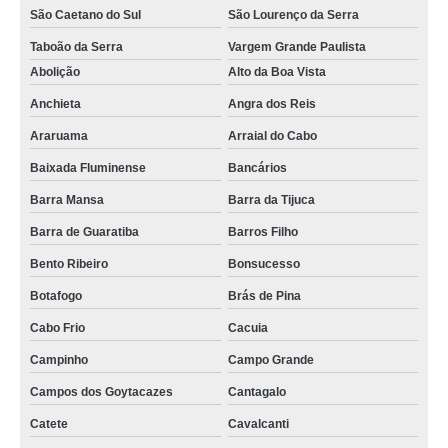
São Caetano do Sul
São Lourenço da Serra
onde tem mobiliário técnico com regulagem de altura Santa Cecília
Taboão da Serra
Vargem Grande Paulista
mobiliários técnicos com regulagem de altura Jardins
Abolição
Alto da Boa Vista
onde tem mobiliário técnico com regulagem elétrica de altura São Domingos
Anchieta
Angra dos Reis
mobiliário técnico para monitoramento preços Mandaqui
Araruama
Arraial do Cabo
onde tem mobiliário técnico de monitoramento Parque São Lucas
Baixada Fluminense
Bancários
onde acho mobiliário técnico elevatória Freguesia do Ó
Barra Mansa
Barra da Tijuca
onde acho mobiliário técnico para centro de controle São Lourenço da Serra
Barra de Guaratiba
Barros Filho
mobiliários técnicos para salas de monitoramento Parque Vila Prudente
Bento Ribeiro
Bonsucesso
onde acho mobiliário técnico noc Santa Cecília
Botafogo
Brás de Pina
onde acho mobiliário técnico laboratório Tatuí
Cabo Frio
Cacuia
Campinho
Campo Grande
mobiliário técnico para centro de controle Anchieta
Campos dos Goytacazes
Cantagalo
mobiliário técnico com regulagem elétrica de altura preços Coelho Neto
Catete
Cavalcanti
mobiliário técnico salas de controle preços Valinhos