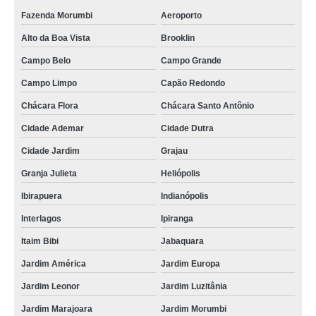
mobiliário técnico com regulagem de altura Biritiba Mirim
Fazenda Morumbi
Aeroporto
mobiliário técnico elevatória preços Chora Menino
Alto da Boa Vista
Brooklin
mobiliário técnico noc Barros Filho
Campo Belo
Campo Grande
mobiliários técnicos laboratório Lagoa
Campo Limpo
Capão Redondo
mobiliários técnicos para sala de operação Vila Tramontano
Chácara Flora
Chácara Santo Antônio
mobiliários técnicos elevatória São Gonçalo
Cidade Ademar
Cidade Dutra
Cidade Jardim
Grajau
mobiliário técnico para salas de monitoramento preços Quintino Bocaiuva
Granja Julieta
Heliópolis
mobiliário técnico cco Vila Andrade
Ibirapuera
Indianópolis
mobiliário técnico para monitoramento preços Chácara Inglesa
Interlagos
Ipiranga
mobiliários técnicos cco Aclimação
Itaim Bibi
Jabaquara
mobiliário técnico salas de controle Vila Andrade
Jardim América
Jardim Europa
onde tem mobiliário técnico salas de controle Santo André
Jardim Leonor
Jardim Luzitânia
onde acho mobiliário técnico de monitoramento Parque do Carmo
Jardim Marajoara
Jardim Morumbi