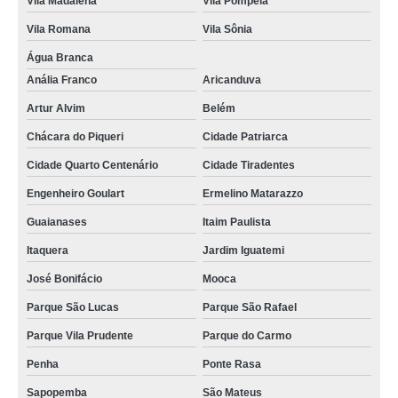
Vila Madalena
Vila Pompeia
Vila Romana
Vila Sônia
Água Branca
Anália Franco
Aricanduva
Artur Alvim
Belém
Chácara do Piqueri
Cidade Patriarca
Cidade Quarto Centenário
Cidade Tiradentes
Engenheiro Goulart
Ermelino Matarazzo
Guaianases
Itaim Paulista
Itaquera
Jardim Iguatemi
José Bonifácio
Mooca
Parque São Lucas
Parque São Rafael
Parque Vila Prudente
Parque do Carmo
Penha
Ponte Rasa
Sapopemba
São Mateus