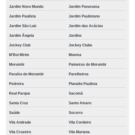
mobiliário técnico laboratório Socorro
Jardim Novo Mundo
Jardim Panorama
mobiliário técnico para sala de operação Manaus
Jardim Paulista
Jardim Paulistano
mobiliário técnico cco Riachuelo
Jardim São Luiz
Jardim das Acácias
mobiliário técnico para sala de operação preços Indaiatuba
Jardim Ângela
Jardins
onde tem mobiliário técnico para salas de monitoramento São Carlos
Jockey Club
Jockey Clube
mobiliário técnico para salas de monitoramento preços Cidade Tiradentes
M'Boi Mirim
Moema
mobiliário técnico elevatória preços Vila Gustavo
Morumbi
Paineiras do Morumbi
mobiliários técnicos para sala de operação São Gonçalo
Paraíso do Morumbi
Parelheiros
onde acho mobiliário técnico salas de controle Vila Pompeia
Pedreira
Planalto Paulista
Real Parque
Sacomã
mobiliários técnicos para monitoramento Vila Matilde
Santa Cruz
Santo Amaro
mobiliários técnicos com regulagem de altura Água Bonita
Saúde
Socorro
onde tem mobiliário técnico noc Bonsucesso
Vila Andrade
Vila Cordeiro
mobiliários técnicos salas de controle Lauzane Paulista
Vila Cruzeiro
Vila Mariana
mobiliário técnico para centro de controle preços Sumaré