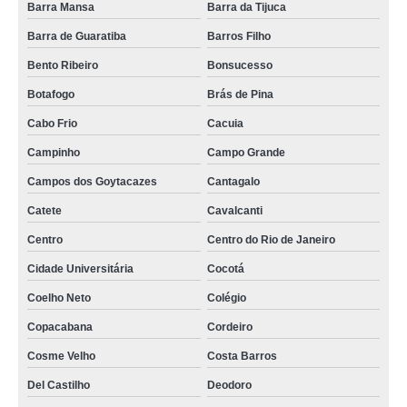
Barra Mansa
Barra da Tijuca
projeto para rack ti parede Bonsucesso
Barra de Guaratiba
Barros Filho
racks de ti metálicos Água Bonita
Bento Ribeiro
Bonsucesso
rack de ti metálico valor Vicente de Carvalho
Botafogo
Brás de Pina
projeto para rack ti parede Heliópolis
Cabo Frio
Cacuia
Campinho
Campo Grande
rack de ti de metal Serra da Cantareira
Campos dos Goytacazes
Cantagalo
racks metálico de ti Sorocaba
Catete
Cavalcanti
projeto para rack de ti de metal Vila Andrade
Centro
Centro do Rio de Janeiro
racks de ti metálicos Engenheiro Leal
Cidade Universitária
Cocotá
racks ti suspensos Inhaúma
Coelho Neto
Colégio
qual o preço de rack ti parede metálico Penha
Copacabana
Cordeiro
qual o preço de rack de ti data center Vale do Paraíba
Cosme Velho
Costa Barros
qual o preço de rack ti metálico data center Francisco Morato
Del Castilho
Deodoro
rack ti suspenso valor Vila Gustavo