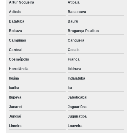
Artur Nogueira
Atibaia
Atibaia
Bacaetava
Batatuba
Bauru
Boituva
Bragança Paulista
Campinas
Canguera
Cardeal
Cocais
Cosmópolis
Franca
Hortolândia
Ibitiruna
Ibiúna
Indaiatuba
Itatiba
Itu
Itupeva
Jaboticabal
Jacareí
Jaguariúna
Jundiaí
Juquiratiba
Limeira
Louveira