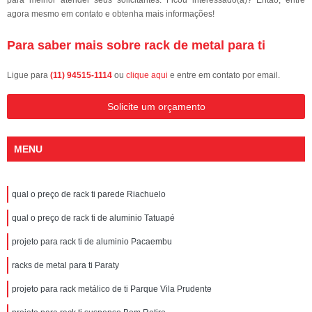
para melhor atender seus solicitantes. Ficou interessado(a)? Então, entre
agora mesmo em contato e obtenha mais informações!
Para saber mais sobre rack de metal para ti
Ligue para
(11) 94515-1114
ou
clique aqui
e entre em contato por email.
Solicite um orçamento
MENU
qual o preço de rack ti parede Riachuelo
qual o preço de rack ti de aluminio Tatuapé
projeto para rack ti de aluminio Pacaembu
racks de metal para ti Paraty
projeto para rack metálico de ti Parque Vila Prudente