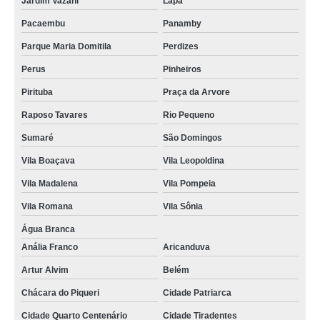
Jardim Vazani
Lapa
Pacaembu
Panamby
Parque Maria Domitila
Perdizes
Perus
Pinheiros
Pirituba
Praça da Arvore
Raposo Tavares
Rio Pequeno
Sumaré
São Domingos
Vila Boaçava
Vila Leopoldina
Vila Madalena
Vila Pompeia
Vila Romana
Vila Sônia
Água Branca
Anália Franco
Aricanduva
Artur Alvim
Belém
Chácara do Piqueri
Cidade Patriarca
Cidade Quarto Centenário
Cidade Tiradentes