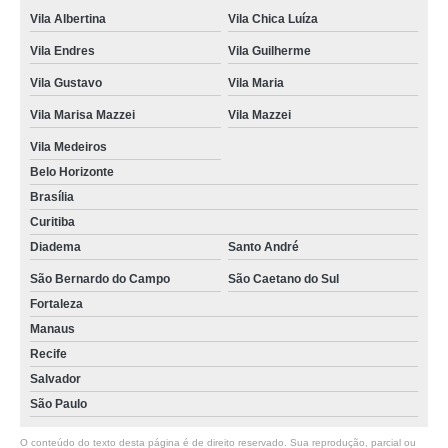
Vila Albertina
Vila Chica Luíza
Vila Endres
Vila Guilherme
Vila Gustavo
Vila Maria
Vila Marisa Mazzei
Vila Mazzei
Vila Medeiros
Belo Horizonte
Brasília
Curitiba
Diadema
Santo André
São Bernardo do Campo
São Caetano do Sul
Fortaleza
Manaus
Recife
Salvador
São Paulo
O conteúdo do texto desta página é de direito reservado. Sua reprodução, parcial ou