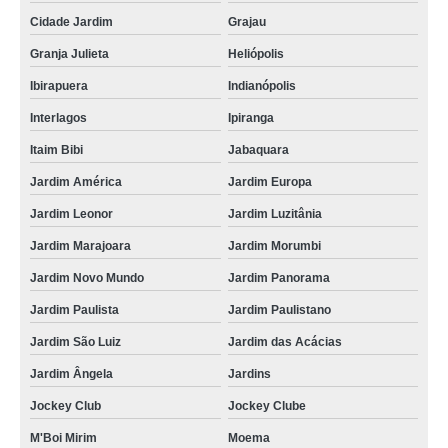
Cidade Jardim
Grajau
qual o preço de rack metálico de ti São Gonçalo
Granja Julieta
Heliópolis
rack ti metálico data center valor Jardim Paulista
Ibirapuera
Indianópolis
rack de ti data center Perdizes
Interlagos
Ipiranga
racks ti suspensos Pirituba
Itaim Bibi
Jabaquara
rack de ti data center Taubaté
Jardim América
Jardim Europa
qual o preço de rack de ti metálico Pacaembu
Jardim Leonor
Jardim Luzitânia
racks ti de aluminio Engenho da Rainha
Jardim Marajoara
Jardim Morumbi
qual o preço de rack ti de aluminio Madureira
Jardim Novo Mundo
Jardim Panorama
rack ti de aluminio Cidade Patriarca
Jardim Paulista
Jardim Paulistano
rack ti pequeno valor Pirituba
Jardim São Luiz
Jardim das Acácias
projeto para rack de metal para ti Mairiporã
Jardim Ângela
Jardins
qual o preço de rack ti pequeno Jaguariúna
Jockey Club
Jockey Clube
qual o preço de rack ti parede Cotia
M'Boi Mirim
Moema