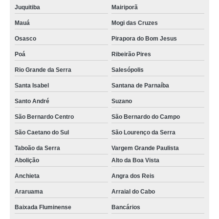
rack ti suspenso Jardim Iguatemi
Juquitiba
Mairiporã
qual o preço de rack metálico de ti Vila Albertina
Mauá
Mogi das Cruzes
racks de ti data center Volta Redonda
Osasco
Pirapora do Bom Jesus
projeto para rack ti pequeno Chácara Inglesa
Poá
Ribeirão Pires
rack de ti de metal valor Gericinó
Rio Grande da Serra
Salesópolis
qual o preço de rack de metal para ti Jardim Panorama
Santa Isabel
Santana de Parnaíba
Santo André
Suzano
projeto para rack de ti metálico Parque São Domingos
São Bernardo Centro
São Bernardo do Campo
qual o preço de rack de ti metálico Artur Alvim
São Caetano do Sul
São Lourenço da Serra
racks de ti de metal Cidade Jardim
Taboão da Serra
Vargem Grande Paulista
projeto para rack de metal para ti Sampaio
Abolição
Alto da Boa Vista
racks ti metálico data center Vila Andrade
Anchieta
Angra dos Reis
qual o preço de rack de metal para ti São Paulo
Araruama
Arraial do Cabo
projeto para rack ti pequeno Copacabana
Baixada Fluminense
Bancários
qual o preço de rack ti pequeno São Lourenço da Serra