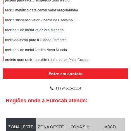
projeto para rack ti suspenso Bom Retiro
rack ti metálico data center valor Araçoiabinha
rack ti suspenso valor Vicente de Carvalho
rack de ti de metal valor Vila Mariana
racks de metal para ti Cidade Patriarca
rack de ti de metal Jardim Novo Mundo
projeto para rack ti metálico data center Paiol Grande
rack metálico de ti Campo Belo
Entre em contato
qual o preço de rack ti suspenso jardim São Saveiro
(11) 94515-1114
qual o preço de rack ti parede metálico Engenho de Dentro
rack ti parede metálico valor Volta Redonda
Regiões onde a Eurocab atende:
projeto para rack de ti data center Jardim Paulista
rack metálico de ti Tremembé
ZONA LESTE
ZONA OESTE
ZONA SUL
ABCD
rack de ti metálico Indaiatuba