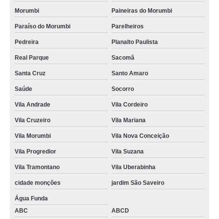
rack de ti data center valor Madureira
Morumbi
Paineiras do Morumbi
rack ti de aluminio Grande Tijuca
Paraíso do Morumbi
Parelheiros
rack de ti data center valor Niterói
Pedreira
Planalto Paulista
Real Parque
Sacomã
racks metálico de ti Jardim Botânico
Santa Cruz
Santo Amaro
rack metálico de ti valor Barra da Tijuca
Saúde
Socorro
rack de metal para ti Lauzane Paulista
Vila Andrade
Vila Cordeiro
rack ti metálico data center Guararema
Vila Cruzeiro
Vila Mariana
rack ti suspenso Araraquara
Vila Morumbi
Vila Nova Conceição
racks de ti data center Vila Sônia
Vila Progredior
Vila Suzana
rack ti parede valor Tomás Coelho
Vila Tramontano
Vila Uberabinha
rack ti pequeno valor Itaboraí
cidade monções
jardim São Saveiro
rack de metal para ti valor Jardim Botânico
Água Funda
rack ti pequeno Jardim Panorama
ABC
ABCD