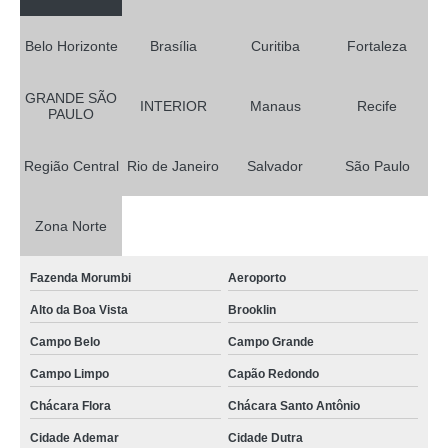
qual o preço de rack de ti data center Socorro
Belo Horizonte
Brasília
Curitiba
Fortaleza
rack de metal para ti São Paulo
rack de ti metálico valor Água Santa
GRANDE SÃO
INTERIOR
Manaus
Recife
PAULO
rack ti metálico data center Parque São Lucas
projeto para rack de ti metálico Parque Vila Prudente
Região Central
Rio de Janeiro
Salvador
São Paulo
racks ti de aluminio Vila Andrade
Zona Norte
projeto para rack de ti de metal Arujá
rack metálico de ti valor Cambuci
Fazenda Morumbi
Aeroporto
qual o preço de rack de ti de metal Engenho Novo
Alto da Boa Vista
Brooklin
rack ti pequeno Ramos
Campo Belo
Campo Grande
racks de ti de metal Caierias
Campo Limpo
Capão Redondo
rack ti de aluminio valor Franco da Rocha
Chácara Flora
Chácara Santo Antônio
projeto para rack ti de aluminio Salesópolis
Cidade Ademar
Cidade Dutra