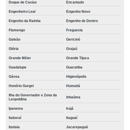
Duque de Caxias
Encantado
qual o preço de rack de ti de metal Penha Circular
Engenheiro Leal
Engenho Novo
rack ti parede metálico Parque Anchieta
Engenho da Rainha
Engenho de Dentro
rack ti parede Vicente de Carvalho
Flamengo
Freguesia
projeto para rack metálico de ti Francisco Morato
Galeão
Gericinó
rack ti parede Presidente Prudente
Glória
Grajaú
rack ti de aluminio valor Vargem Grande
Grande Méier
Grande Tijuca
Guadalupe
Guaratiba
Gávea
Higienópolis
Honório Gurgel
Humaitá
Ilha do Governador e Zona da
Inhaúma
Leopoldina
Ipanema
Irajá
Itaboraí
Itaguaí
Itatiaia
Jacarepaguá