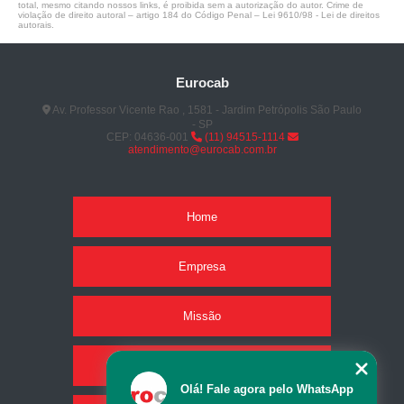
total, mesmo citando nossos links, é proibida sem a autorização do autor. Crime de
violação de direito autoral – artigo 184 do Código Penal –
Lei 9610/98 - Lei de direitos
autorais
.
Eurocab
Av. Professor Vicente Rao , 1581 - Jardim Petrópolis São Paulo
- SP
CEP: 04636-001
(11) 94515-1114
atendimento@eurocab.com.br
Home
Empresa
Missão
Produtos
Olá! Fale agora pelo WhatsApp