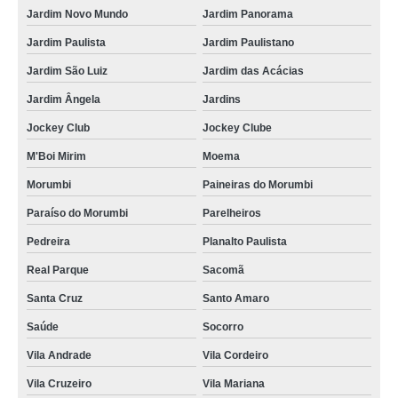
escova de cabos para piso elevado fornecimento Franco da Rocha
Jardim Novo Mundo
Jardim Panorama
fornecedores de escova de passagem de cabos para piso elevado Atibaia
Jardim Paulista
Jardim Paulistano
Jardim São Luiz
Jardim das Acácias
fornecedores de escova passa cabos inteiriça Vila Isabel
Jardim Ângela
Jardins
fornecedores de escova para passagem de cabos bipartida Jardim Leonor
Jockey Club
Jockey Clube
escova passa cabos fornecimento Glória
M'Boi Mirim
Moema
escova passa cabos inteiriça fornecimento São Gonçalo
Morumbi
Paineiras do Morumbi
distribuidores de escova para passagem de cabos bipartida Vale do Paraíba
Paraíso do Morumbi
Parelheiros
escova passa cabos retangular Jardim Morumbi
Pedreira
Planalto Paulista
escovas passa cabos Petrópolis
Real Parque
Sacomã
fornecedores de escova passa cabos para piso elevado Parque Vila
Prudente
Santa Cruz
Santo Amaro
distribuidores de escova passa cabos com vedação Engenho da Rainha
Saúde
Socorro
Vila Andrade
Vila Cordeiro
escova passa cabos para piso elevado fornecimento Campo Belo
Vila Cruzeiro
Vila Mariana
fornecedores de escova de passagem de cabos para piso elevado Serra da