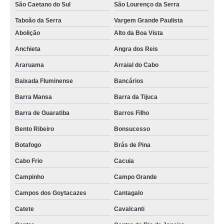
São Caetano do Sul
São Lourenço da Serra
escova passa cabos com vedação fornecimento Granja Julieta
Taboão da Serra
Vargem Grande Paulista
escova passa cabos para piso elevado Vila Sônia
Abolição
Alto da Boa Vista
distribuidores de escova de passagem de cabos para piso elevado Caierias
Anchieta
Angra dos Reis
distribuidores de escova passa cabos Vila Isabel
Araruama
Arraial do Cabo
fornecedores de escova de cabos para piso elevado Itatiaia
Baixada Fluminense
Bancários
escova passa cabos retangular fornecimento Jardim Morumbi
Barra Mansa
Barra da Tijuca
Barra de Guaratiba
Barros Filho
escova passa cabos com vedação fornecimento Água Santa
Bento Ribeiro
Bonsucesso
escovas passa cabos retangulares Botafogo
Botafogo
Brás de Pina
escovas passa cabos para piso elevado Cidade Tiradentes
Cabo Frio
Cacuia
fornecedores de escova para passagem de cabos Perus
Campinho
Campo Grande
escova passa cabos Mandaqui
Campos dos Goytacazes
Cantagalo
escova para passagem de cabos Perus
Catete
Cavalcanti
distribuidores de escova de passagem de cabos para piso elevado São
Cristóvão