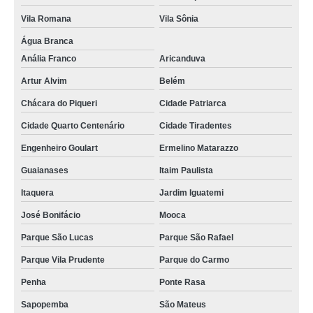
Vila Romana
Vila Sônia
Água Branca
Anália Franco
Aricanduva
Artur Alvim
Belém
Chácara do Piqueri
Cidade Patriarca
Cidade Quarto Centenário
Cidade Tiradentes
Engenheiro Goulart
Ermelino Matarazzo
Guaianases
Itaim Paulista
Itaquera
Jardim Iguatemi
José Bonifácio
Mooca
Parque São Lucas
Parque São Rafael
Parque Vila Prudente
Parque do Carmo
Penha
Ponte Rasa
Sapopemba
São Mateus