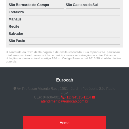
São Bernardo do Campo
São Caetano do Sul
Fortaleza
Manaus
Recife
Salvador
São Paulo
O conteúdo do texto desta página é de direito reservado. Sua reprodução, parcial ou
total, mesmo citando nossos links, é proibida sem a autorização do autor. Crime de
violação de direito autoral – artigo 184 do Código Penal –
Lei 9610/98 - Lei de direitos
autorais
.
Eurocab
Av. Professor Vicente Rao , 1581 - Jardim Petrópolis São Paulo
- SP
CEP: 04636-001
(11) 94515-1114
atendimento@eurocab.com.br
Home