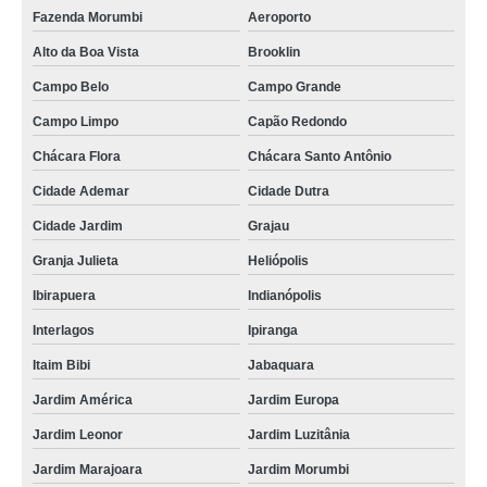
Fazenda Morumbi
Aeroporto
fornecedores de escova passa cabos quadrada São Carlos
Alto da Boa Vista
Brooklin
escova para passagem de cabos bipartida Socorro
Campo Belo
Campo Grande
fornecedores de escova passa cabos bipartida Coelho Neto
Campo Limpo
Capão Redondo
escova passa cabos bipartida fornecimento Louveira
Chácara Flora
Chácara Santo Antônio
escova passa cabos retangular fornecimento Alto da Boa Vista
Cidade Ademar
Cidade Dutra
escova passa cabos com vedação Vila Sônia
Cidade Jardim
Grajau
fornecedores de escova passa cabos Vila Izabel
Granja Julieta
Heliópolis
escova passa cabos para piso elevado fornecimento Paraty
Ibirapuera
Indianópolis
fornecedores de escova passa cabos com vedação Jaraguá
Interlagos
Ipiranga
distribuidores de escova passa cabos quadrada Itatiaia
Itaim Bibi
Jabaquara
escovas para passagem de cabos Itatiaia
Jardim América
Jardim Europa
fornecedores de escova de cabos para piso elevado bipartida Ramos
Jardim Leonor
Jardim Luzitânia
escova passa cabos quadrada fornecimento Guararema
Jardim Marajoara
Jardim Morumbi