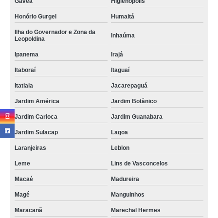
Gávea
Higienópolis
distribuidores de escova de cabos para piso elevado bipartida Vila Andrade
Honório Gurgel
Humaitá
fornecedores de escova passa cabos para piso elevado Itatiaia
Ilha do Governador e Zona da
distribuidores de escova passa cabos com vedação Realengo
Inhaúma
Leopoldina
escovas passa cabos retangulares Engenho Novo
Ipanema
Irajá
escova de passagem de cabos para piso elevado São Domingos
Itaboraí
Itaguaí
distribuidores de escova para passagem de cabos Artur Alvim
Itatiaia
Jacarepaguá
Jardim América
Jardim Botânico
escovas passa cabos com vedação Vila Sônia
Jardim Carioca
Jardim Guanabara
distribuidores de escova passa cabos quadrada Vinhedo
Jardim Sulacap
Lagoa
escova passa cabos com vedação Ramos
Laranjeiras
Leblon
Leme
Lins de Vasconcelos
Macaé
Madureira
Magé
Manguinhos
Maracanã
Marechal Hermes