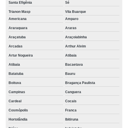
Santa Efigênia
Sé
Trianon Masp
Vila Buarque
Americana
Amparo
Araraquara
Araras
Araçatuba
Araçoiabinha
Arcadas
Arthur Alvim
Artur Nogueira
Atibaia
Atibaia
Bacaetava
Batatuba
Bauru
Boituva
Bragança Paulista
Campinas
Canguera
Cardeal
Cocais
Cosmópolis
Franca
Hortolândia
Ibitiruna