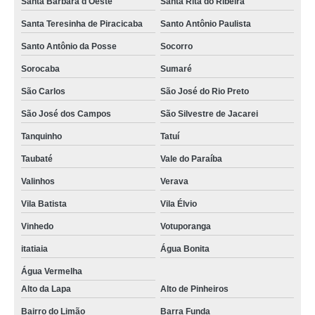
Santa Bárbara d'Oeste
Santa Rita do Ribeira
Santa Teresinha de Piracicaba
Santo Antônio Paulista
Santo Antônio da Posse
Socorro
Sorocaba
Sumaré
São Carlos
São José do Rio Preto
São José dos Campos
São Silvestre de Jacarei
Tanquinho
Tatuí
Taubaté
Vale do Paraíba
Valinhos
Verava
Vila Batista
Vila Élvio
Vinhedo
Votuporanga
itatiaia
Água Bonita
Água Vermelha
Alto da Lapa
Alto de Pinheiros
Bairro do Limão
Barra Funda