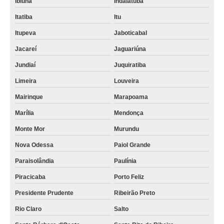
Ibiúna
Indaiatuba
Itatiba
Itu
Itupeva
Jaboticabal
Jacareí
Jaguariúna
Jundiaí
Juquiratiba
Limeira
Louveira
Mairinque
Marapoama
Marília
Mendonça
Monte Mor
Murundu
Nova Odessa
Paiol Grande
Paraisolândia
Paulínia
Piracicaba
Porto Feliz
Presidente Prudente
Ribeirão Preto
Rio Claro
Salto