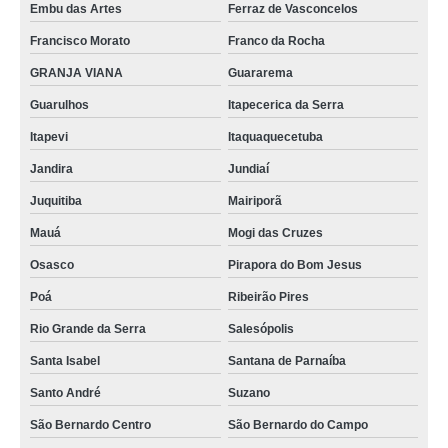
Embu das Artes
Ferraz de Vasconcelos
escova para passagem de cabos fornecimento Nova Odessa
Francisco Morato
Franco da Rocha
distribuidores de escova para passagem de cabos bipartida Verava
GRANJA VIANA
Guararema
distribuidores de escova passa cabos inteiriça Pirituba
Guarulhos
Itapecerica da Serra
distribuidores de escova passa cabos para piso elevado Méier
Itapevi
Itaquaquecetuba
escova passa cabos Verava
Jandira
Jundiaí
fornecedores de escova passa cabos inteiriça Marechal Hermes
Juquitiba
Mairiporã
distribuidores de escova passa cabos bipartida Cidade Jardim
Mauá
Mogi das Cruzes
Osasco
Pirapora do Bom Jesus
escova passa cabos bipartida Arujá
Poá
Ribeirão Pires
distribuidores de escova passa cabos retangular Cambuci
Rio Grande da Serra
Salesópolis
escovas passa cabos quadradas Araraquara
Santa Isabel
Santana de Parnaíba
distribuidores de escova passa cabos Arujá
Santo André
Suzano
escova para passagem de cabos Chácara Inglesa
São Bernardo Centro
São Bernardo do Campo
escova de cabos para piso elevado Pilares