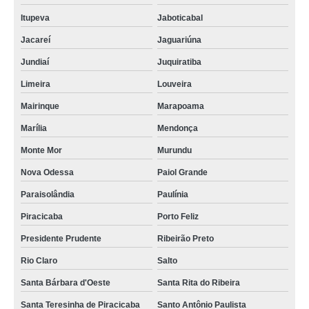
Itupeva
Jaboticabal
Jacareí
Jaguariúna
Jundiaí
Juquiratiba
Limeira
Louveira
Mairinque
Marapoama
Marília
Mendonça
Monte Mor
Murundu
Nova Odessa
Paiol Grande
Paraisolândia
Paulínia
Piracicaba
Porto Feliz
Presidente Prudente
Ribeirão Preto
Rio Claro
Salto
Santa Bárbara d'Oeste
Santa Rita do Ribeira
Santa Teresinha de Piracicaba
Santo Antônio Paulista