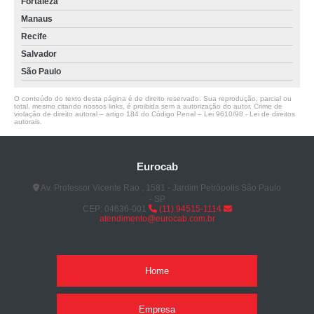
Fortaleza
Manaus
Recife
Salvador
São Paulo
O conteúdo do texto desta página é de direito reservado. Sua reprodução, parcial ou
total, mesmo citando nossos links, é proibida sem a autorização do autor. Crime de
violação de direito autoral – artigo 184 do Código Penal –
Lei 9610/98 - Lei de direitos
autorais
.
Eurocab
Av. Professor Vicente Rao , 1581 - Jardim Petrópolis São Paulo
- SP
CEP: 04636-001
(11) 94515-1114
atendimento@eurocab.com.br
Home
Empresa