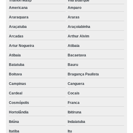
Trianon Masp
Vila Buarque
Americana
Amparo
Araraquara
Araras
Araçatuba
Araçoiabinha
Arcadas
Arthur Alvim
Artur Nogueira
Atibaia
Atibaia
Bacaetava
Batatuba
Bauru
Boituva
Bragança Paulista
Campinas
Canguera
Cardeal
Cocais
Cosmópolis
Franca
Hortolândia
Ibitiruna
Ibiúna
Indaiatuba
Itatiba
Itu