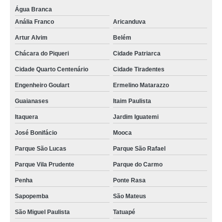
Água Branca
Anália Franco
Aricanduva
Artur Alvim
Belém
Chácara do Piqueri
Cidade Patriarca
Cidade Quarto Centenário
Cidade Tiradentes
Engenheiro Goulart
Ermelino Matarazzo
Guaianases
Itaim Paulista
Itaquera
Jardim Iguatemi
José Bonifácio
Mooca
Parque São Lucas
Parque São Rafael
Parque Vila Prudente
Parque do Carmo
Penha
Ponte Rasa
Sapopemba
São Mateus
São Miguel Paulista
Tatuapé