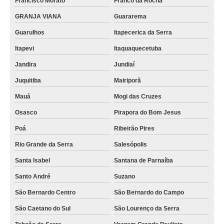
Francisco Morato
Franco da Rocha
qual o preço de rack ti parede Jardim Panorama
GRANJA VIANA
Guararema
rack de ti de metal Tatuapé
Guarulhos
Itapecerica da Serra
qual o preço de rack de metal para ti Glória
Itapevi
Itaquaquecetuba
qual o preço de rack ti parede metálico Atibaia
Jandira
Jundiaí
racks de ti data center Jaboticabal
Juquitiba
Mairiporã
racks ti metálico data center Diadema
Mauá
Mogi das Cruzes
rack ti metálico data center Pacaembu
Osasco
Pirapora do Bom Jesus
qual o preço de rack de ti de metal Pacaembu
Poá
Ribeirão Pires
rack ti pequeno valor Jardim Everest
Rio Grande da Serra
Salesópolis
qual o preço de rack ti suspenso Itaboraí
Santa Isabel
Santana de Parnaíba
Santo André
Suzano
rack ti suspenso valor Campo Grande
São Bernardo Centro
São Bernardo do Campo
rack de ti metálico Engenho de Dentro
São Caetano do Sul
São Lourenço da Serra
rack ti parede valor Franco da Rocha