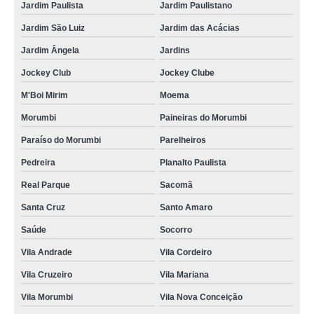
Jardim Paulista
Jardim Paulistano
rack de ti metálico valor Jundiaí
Jardim São Luiz
Jardim das Acácias
racks ti metálico data center Ibitiruna
Jardim Ângela
Jardins
rack ti pequeno valor São Bernardo do Campo
Jockey Club
Jockey Clube
racks de metal para ti Vila Isabel
M'Boi Mirim
Moema
rack de ti data center valor Baixada Fluminense
Morumbi
Paineiras do Morumbi
rack metálico de ti valor Nova Iguaçu
Paraíso do Morumbi
Parelheiros
qual o preço de rack metálico de ti Perus
Pedreira
Planalto Paulista
Real Parque
Sacomã
projeto para rack de ti metálico Mandaqui
Santa Cruz
Santo Amaro
rack ti de aluminio valor Artur Nogueira
Saúde
Socorro
qual o preço de rack ti suspenso Méier
Vila Andrade
Vila Cordeiro
rack ti suspenso Valinhos
Vila Cruzeiro
Vila Mariana
rack de metal para ti Heliópolis
Vila Morumbi
Vila Nova Conceição
rack ti de aluminio Engenheiro Leal