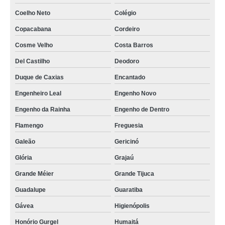
rack ti parede valor Jardim Iguatemi
Coelho Neto
Colégio
projeto para rack metálico de ti Brás de Pina
Copacabana
Cordeiro
qual o preço de rack metálico de ti Engenho Novo
Cosme Velho
Costa Barros
qual o preço de rack ti parede Del Castilho
Del Castilho
Deodoro
rack ti parede metálico valor Parque do Carmo
Duque de Caxias
Encantado
racks metálico de ti Jardim Paulista
Engenheiro Leal
Engenho Novo
qual o preço de rack ti pequeno Sumaré
Engenho da Rainha
Engenho de Dentro
racks ti suspensos Anália Franco
Flamengo
Freguesia
projeto para rack de ti data center Vicente de Carvalho
Galeão
Gericinó
qual o preço de rack de ti de metal Tatuí
Glória
Grajaú
racks de ti de metal São José dos Campos
Grande Méier
Grande Tijuca
Guadalupe
Guaratiba
Gávea
Higienópolis
Honório Gurgel
Humaitá