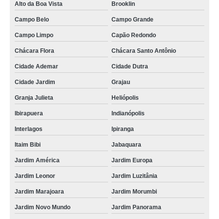
Alto da Boa Vista
Brooklin
qual o preço de rack ti metálico data center Guararema
Campo Belo
Campo Grande
rack ti suspenso valor Penha
Campo Limpo
Capão Redondo
rack metálico de ti Costa Barros
Chácara Flora
Chácara Santo Antônio
rack de ti data center Bom Retiro
Cidade Ademar
Cidade Dutra
Cidade Jardim
Grajau
projeto para rack de ti data center Franca
Granja Julieta
Heliópolis
projeto para rack ti de aluminio Jardim Novo Mundo
Ibirapuera
Indianópolis
rack de ti metálico valor Lagoa
Interlagos
Ipiranga
projeto para rack ti suspenso Nova Iguaçu
Itaim Bibi
Jabaquara
rack de ti data center Pilares
Jardim América
Jardim Europa
rack de ti de metal Vale do Paraíba
Jardim Leonor
Jardim Luzitânia
rack de metal para ti valor São Gonçalo
Jardim Marajoara
Jardim Morumbi
rack de ti de metal valor Salesópolis
Jardim Novo Mundo
Jardim Panorama
qual o preço de rack ti de aluminio Cambuci