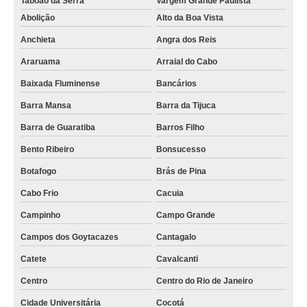
Taboão da Serra
Vargem Grande Paulista
projeto para rack ti parede Paiol Grande
Abolição
Alto da Boa Vista
rack ti parede metálico valor Manaus
Anchieta
Angra dos Reis
projeto para rack ti metálico data center Santa Isabel
Araruama
Arraial do Cabo
rack ti pequeno Artur Nogueira
Baixada Fluminense
Bancários
rack de metal para ti Parque do Carmo
Barra Mansa
Barra da Tijuca
projeto para rack ti parede metálico São Gonçalo
Barra de Guaratiba
Barros Filho
qual o preço de rack ti de aluminio Vargem Grande
Bento Ribeiro
Bonsucesso
projeto para rack de metal para ti Sorocaba
Botafogo
Brás de Pina
rack de ti data center valor Limão
Cabo Frio
Cacuia
Campinho
Campo Grande
racks metálico de ti Franco da Rocha
Campos dos Goytacazes
Cantagalo
rack ti de aluminio valor Jardim Iguatemi
Catete
Cavalcanti
qual o preço de rack de ti metálico Salesópolis
Centro
Centro do Rio de Janeiro
rack de ti metálico Jandira
Cidade Universitária
Cocotá