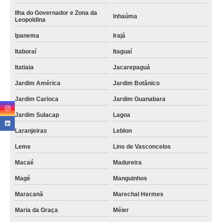
Ilha do Governador e Zona da
Inhaúma
Leopoldina
Ipanema
Irajá
Itaboraí
Itaguaí
Itatiaia
Jacarepaguá
Jardim América
Jardim Botânico
Jardim Carioca
Jardim Guanabara
Jardim Sulacap
Lagoa
Laranjeiras
Leblon
Leme
Lins de Vasconcelos
Macaé
Madureira
Magé
Manguinhos
Maracanã
Marechal Hermes
Maria da Graça
Méier